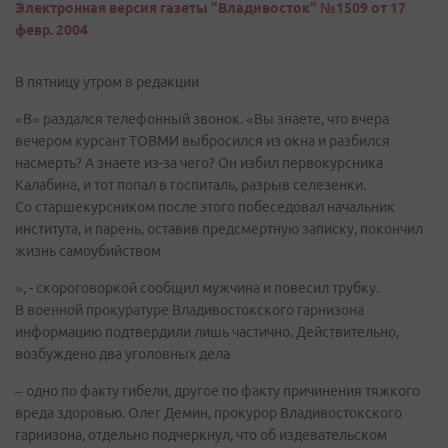
Электронная версия газеты "Владивосток" №1509 от 17
февр. 2004
В пятницу утром в редакции
«В» раздался телефонный звонок. «Вы знаете, что вчера
вечером курсант ТОВМИ выбросился из окна и разбился
насмерть? А знаете из-за чего? Он избил первокурсника
Калабина, и тот попал в госпиталь, разрыв селезенки.
Со старшекурсником после этого побеседовал начальник
института, и парень, оставив предсмертную записку, покончил
жизнь самоубийством
», - скороговоркой сообщил мужчина и повесил трубку.
В военной прокуратуре Владивостокского гарнизона
информацию подтвердили лишь частично. Действительно,
возбуждено два уголовных дела
– одно по факту гибели, другое по факту причинения тяжкого
вреда здоровью. Олег Демин, прокурор Владивостокского
гарнизона, отдельно подчеркнул, что об издевательском