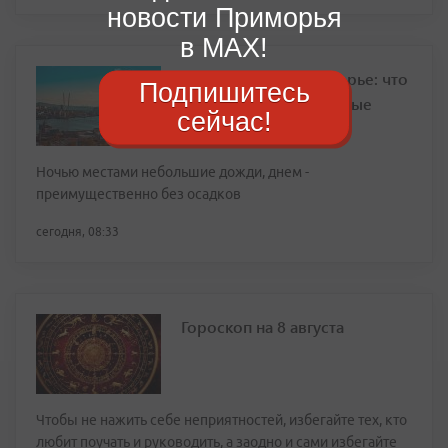
новости Приморья
в MAX!
Жара спадет в Приморье: что
Подпишитесь
ждет регион в выходные
сейчас!
Ночью местами небольшие дожди, днем -
преимущественно без осадков
сегодня, 08:33
Гороскоп на 8 августа
Чтобы не нажить себе неприятностей, избегайте тех, кто
любит поучать и руководить, а заодно и сами избегайте