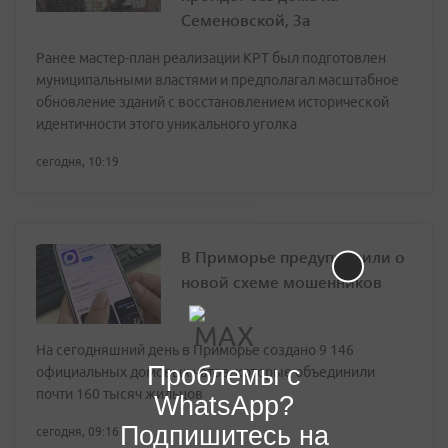
Семеновской, 3а
Ранее мастер-план реализации КРТ был подготовлен
муниципальными властями и предполагал масштабное
обновление зданий с восстановлением исторической
идентичности этого уникального уголка
сегодня, 10:19
В Приморье предупредили о
новой схеме мошенников
На сегодняшний день в Приморье создано 9 146
Проблемы с
официальных домовых чатов, которые объединили
почти 160 тысяч жильцов
WhatsApp?
Подпишитесь на
сегодня, 09:16