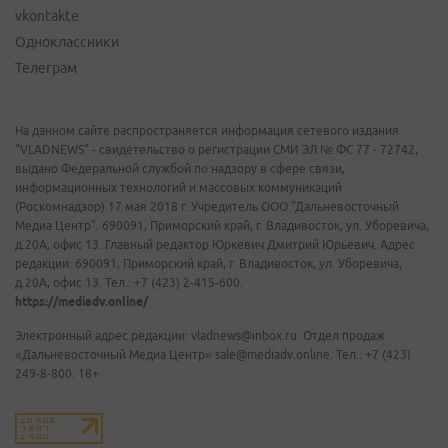
vkontakte
Одноклассники
Телеграм
На данном сайте распространяется информация сетевого издания
"VLADNEWS" - свидетельство о регистрации СМИ ЭЛ № ФС 77 - 72742,
выдано Федеральной службой по надзору в сфере связи,
информационных технологий и массовых коммуникаций
(Роскомнадзор) 17 мая 2018 г. Учредитель ООО "Дальневосточный
Медиа Центр". 690091, Приморский край, г. Владивосток, ул. Уборевича,
д.20А, офис 13. Главный редактор Юркевич Дмитрий Юрьевич. Адрес
редакции: 690091, Приморский край, г. Владивосток, ул. Уборевича,
д.20А, офис 13. Тел.: +7 (423) 2-415-600.
https://mediadv.online/
Электронный адрес редакции: vladnews@inbox.ru. Отдел продаж
«Дальневосточный Медиа Центр» sale@mediadv.online. Тел.: +7 (423)
249-8-800. 18+