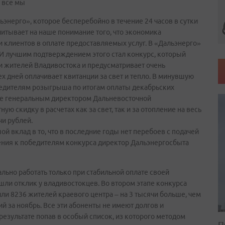
 все мы
ьэнерго», которое бесперебойно в течение 24 часов в сутки
считывает на наше понимание того, что экономика
 клиентов в оплате предоставляемых услуг. В «Дальэнерго»
И лучшим подтверждением этого стал конкурс, который
 жителей Владивостока и предусматривает очень
ех дней оплачивает квитанции за свет и тепло. В минувшую
бедителям розыгрыша по итогам оплаты декабрьских
ые генеральным директором Дальневосточной
 скидку в расчетах как за свет, так и за отопление на весь
чи рублей.
й вклад в то, что в последние годы нет перебоев с подачей
дения к победителям конкурса директор Дальэнергосбыта
льно работать только при стабильной оплате своей
шли отклик у владивостокцев. Во втором этапе конкурса
ли 8236 жителей краевого центра – на 3 тысячи больше, чем
ий за ноябрь. Все эти абоненты не имеют долгов и
 результате попав в особый список, из которого методом
П