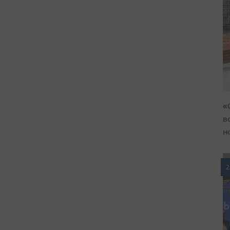
«
в
н
2