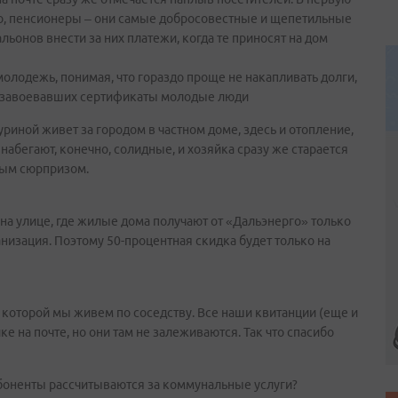
о, пенсионеры – они самые добросовестные и щепетильные
льонов внести за них платежи, когда те приносят на дом
олодежь, понимая, что гораздо проще не накапливать долги,
ди завоевавших сертификаты молодые люди
риной живет за городом в частном доме, здесь и отопление,
 набегают, конечно, солидные, и хозяйка сразу же старается
тным сюрпризом.
на улице, где жилые дома получают от «Дальэнерго» только
анизация. Поэтому 50-процентная скидка будет только на
 которой мы живем по соседству. Все наши квитанции (еще и
е на почте, но они там не залеживаются. Так что спасибо
 абоненты рассчитываются за коммунальные услуги?