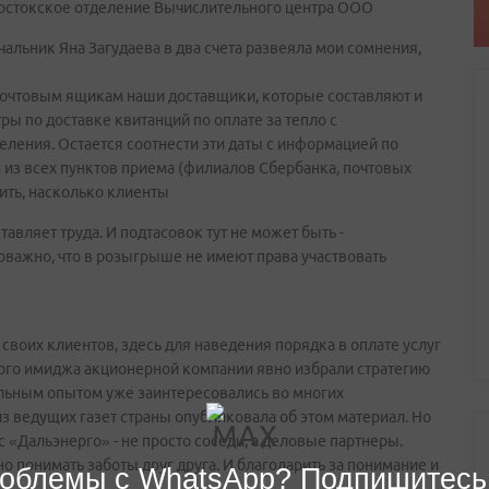
востокское отделение Вычислительного центра ООО
чальник Яна Загудаева в два счета развеяла мои сомнения,
 почтовым ящикам наши доставщики, которые составляют и
ры по доставке квитанций по оплате за тепло с
ления. Остается соотнести эти даты с информацией по
 из всех пунктов приема (филиалов Сбербанка, почтовых
лить, насколько клиенты
авляет труда. И подтасовок тут не может быть -
важно, что в розыгрыше не имеют права участвовать
своих клиентов, здесь для наведения порядка в оплате услуг
ого имиджа акционерной компании явно избрали стратегию
кальным опытом уже заинтересовались во многих
з ведущих газет страны опубликовала об этом материал. Но
 «Дальэнерго» - не просто соседи, а деловые партнеры.
о понимать заботы друг друга. И благодарить за понимание и
облемы с WhatsApp? Подпишитесь