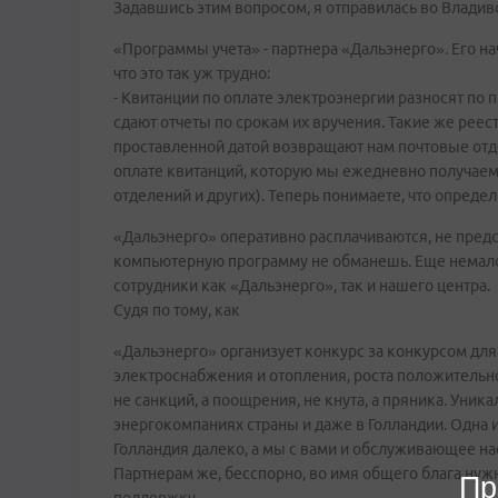
Задавшись этим вопросом, я отправилась во Влади
«Программы учета» - партнера «Дальэнерго». Его на
что это так уж трудно:
- Квитанции по оплате электроэнергии разносят по
сдают отчеты по срокам их вручения. Такие же реест
проставленной датой возвращают нам почтовые отде
оплате квитанций, которую мы ежедневно получаем
отделений и других). Теперь понимаете, что опреде
«Дальэнерго» оперативно расплачиваются, не предст
компьютерную программу не обманешь. Еще немало
сотрудники как «Дальэнерго», так и нашего центра.
Судя по тому, как
«Дальэнерго» организует конкурс за конкурсом для 
электроснабжения и отопления, роста положительн
не санкций, а поощрения, не кнута, а пряника. Уни
энергокомпаниях страны и даже в Голландии. Одна и
Голландия далеко, а мы с вами и обслуживающее нас
Партнерам же, бесспорно, во имя общего блага нужн
Пр