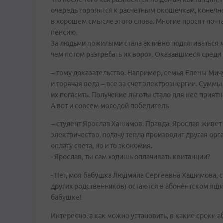
очередь торопятся к расчетным окошечкам, конечн
в хорошем смысле этого слова. Многие просят почта
пенсию.
За людьми пожилыми стала активно подтягиваться м
чем потом разгребать их ворох. Оказавшиеся сре
– тому доказательство. Например, семья Елены Мичу
и горячая вода – все за счет электроэнергии. Суммы
их погасить. Получение льготы стало для нее прия
А вот и совсем молодой победитель
– студент Ярослав Хашимов. Правда, Ярослав живет 
электричество, подачу тепла производит другая орг
оплату света, но и то экономия.
- Ярослав, ты сам ходишь оплачивать квитанции?
- Нет, моя бабушка Людмила Сергеевна Хашимова, с
других родственников) остаются в абонентском ящик
бабушке!
Интересно, а как можно установить, в какие сроки