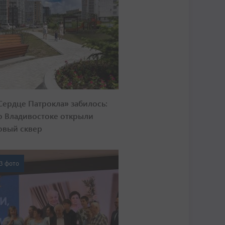
Сердце Патрокла» забилось:
о Владивостоке открыли
овый сквер
3 фото