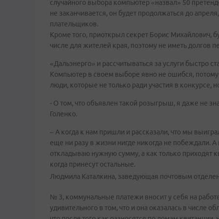
случайного выбора компьютер «назвал» 50 претенде
не заканчивается, он будет продолжаться до апреля
плательщиков.
Кроме того, приоткрыл секрет Борис Михайлович, 
числе для жителей края, поэтому не иметь долгов п
«Дальэнерго» и рассчитываться за услуги быстро ст
Компьютер в своем выборе явно не ошибся, потому 
люди, которые не только ради участия в конкурсе, 
- О том, что объявлен такой розыгрыш, я даже не з
Голенко.
– А когда к нам пришли и рассказали, что мы выигра
еще ни разу в жизни нигде никогда не побеждали. А 
откладываю нужную сумму, а как только приходят кв
когда принесут остальные.
Людмила Каталкина, заведующая почтовым отделе
№ 3, коммунальные платежи вносит у себя на работе 
удивительного в том, что и она оказалась в числе 
что после того как разносятся по домам квитанции,