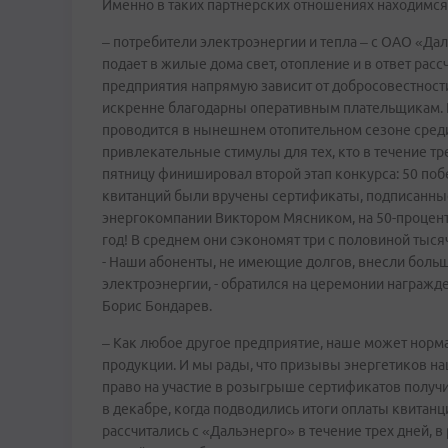
Именно в таких партнерских отношениях находимся
– потребители электроэнергии и тепла – с ОАО «Дал
подает в жилые дома свет, отопление и в ответ рас
предприятия напрямую зависит от добросовестности
искренне благодарны оперативным плательщикам. 
проводится в нынешнем отопительном сезоне среди
привлекательные стимулы для тех, кто в течение тр
пятницу финишировал второй этап конкурса: 50 по
квитанций были вручены сертификаты, подписанн
энергокомпании Виктором Мясником, на 50-процентную
год! В среднем они сэкономят три с половиной тыся
- Наши абоненты, не имеющие долгов, внесли большо
электроэнергии, - обратился на церемонии награж
Борис Бондарев.
– Как любое другое предприятие, наше может норма
продукции. И мы рады, что призывы энергетиков на
право на участие в розыгрыше сертификатов получи
в декабре, когда подводились итоги оплаты квитанц
рассчитались с «Дальэнерго» в течение трех дней, в