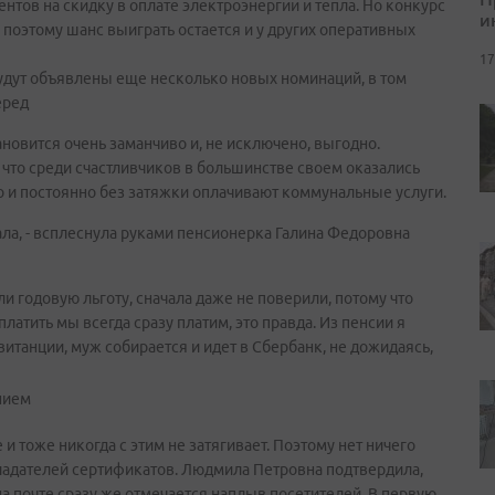
нтов на скидку в оплате электроэнергии и тепла. Но конкурс
и
, поэтому шанс выиграть остается и у других оперативных
17
будут объявлены еще несколько новых номинаций, в том
еред
ановится очень заманчиво и, не исключено, выгодно.
что среди счастливчиков в большинстве своем оказались
но и постоянно без затяжки оплачивают коммунальные услуги.
нала, - всплеснула руками пенсионерка Галина Федоровна
ли годовую льготу, сначала даже не поверили, потому что
платить мы всегда сразу платим, это правда. Из пенсии я
итанции, муж собирается и идет в Сбербанк, не дожидаясь,
нием
и тоже никогда с этим не затягивает. Поэтому нет ничего
обладателей сертификатов. Людмила Петровна подтвердила,
 на почте сразу же отмечается наплыв посетителей. В первую