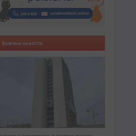
Важные новости
риморье закрепилось в десятке лучших