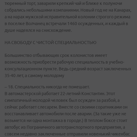
тюремный торт, заварили крепкий чай и ближе к полуночи
собрались небольшими компаниями. Новый год не на Канарах,
а на нарах мужской исправительной колонии строгого режима
в поселке Волчанец встречали 1460 осужденных, и каждый в
душе надеялся на снисхождение.
НА СВОБОДУ С ЧИСТОЙ СПЕЦИАЛЬНОСТЬЮ
Большинство отбывающих срок колонистов имеет
возможность приобрести рабочую специальность в учебно-
консультационном пункте. Ведь средний возраст заключенных
35-40 лет, а самому молодому
– 18. Специальность никогда не помешает.
В автомастерской работает 22-летний Константин. Этот
симпатичный молодой человек был осужден за разбой, а
сейчас работает слесарем. Вместе со своими соратниками он
восстанавливает автомобили после аварии. (За такие уже не
возьмется ни одна монтажка в городе.) В теплом боксе стоит
автобус из Пограничного автотранспортного предприятия, а
совсем недавно заключенные отправили новенький чикенбас