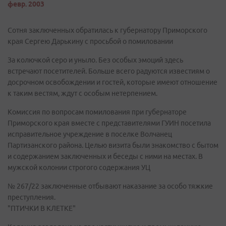
февр. 2003
Сотня заключенных обратилась к губернатору Приморского
края Сергею Дарькину с просьбой о помиловании
За колючкой серо и уныло. Без особых эмоций здесь
встречают посетителей. Больше всего радуются известиям о
досрочном освобождении и гостей, которые имеют отношение
к таким вестям, ждут с особым нетерпением.
Комиссия по вопросам помилования при губернаторе
Приморского края вместе с представителями ГУИН посетила
исправительное учреждение в поселке Волчанец
Партизанского района. Целью визита были знакомство с бытом
и содержанием заключенных и беседы с ними на местах. В
мужской колонии строгого содержания УЦ
№ 267/22 заключенные отбывают наказание за особо тяжкие
преступления.
"ПТИЧКИ В КЛЕТКЕ"