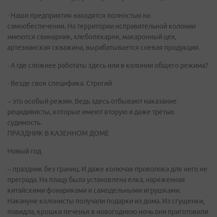
- Наши предприятия находятся полностью на
самообеспечении. На территории исправительной колонии
имеются свинарник, хлебопекарня, макаронный цех,
артезианская скважина, вырабатывается соевая продукция.
- А где сложнее работать: здесь или в колонии общего режима?
- Везде своя специфика. Строгий
– это особый режим. Ведь здесь отбывают наказание
рецидивисты, которые имеют вторую и даже третью
судимость.
ПРАЗДНИК В КАЗЕННОМ ДОМЕ
Новый год
– праздник без границ. И даже колючая проволока для него не
преграда. На плацу была установлена елка, наряженная
китайскими фонариками и самодельными игрушками.
Накануне колонисты получали подарки из дома. Из сгущенки,
повидла, крошки печенья в новогоднюю ночь они приготовили