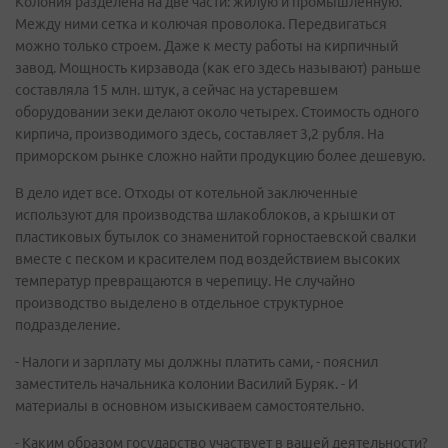
Колония разделена на две части: жилую и промышленную.
Между ними сетка и колючая проволока. Передвигаться
можно только строем. Даже к месту работы на кирпичный
завод. Мощность кирзавода (как его здесь называют) раньше
составляла 15 млн. штук, а сейчас на устаревшем
оборудовании зеки делают около четырех. Стоимость одного
кирпича, производимого здесь, составляет 3,2 рубля. На
приморском рынке сложно найти продукцию более дешевую.
В дело идет все. Отходы от котельной заключенные
используют для производства шлакоблоков, а крышки от
пластиковых бутылок со знаменитой горностаевской свалки
вместе с песком и красителем под воздействием высоких
температур превращаются в черепицу. Не случайно
производство выделено в отдельное структурное
подразделение.
- Налоги и зарплату мы должны платить сами, - пояснил
заместитель начальника колонии Василий Буряк. - И
материалы в основном изыскиваем самостоятельно.
- Каким образом государство участвует в вашей деятельности?