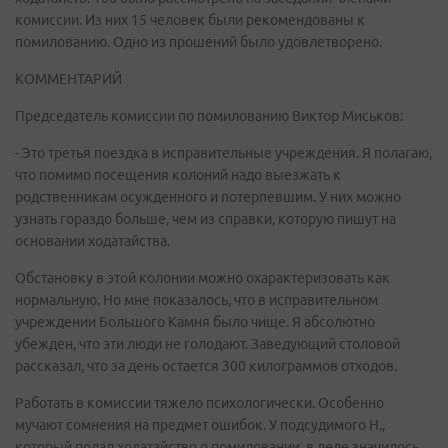
комиссии. Из них 15 человек были рекомендованы к
помилованию. Одно из прошений было удовлетворено.
КОММЕНТАРИЙ
Председатель комиссии по помилованию Виктор Миськов:
- Это третья поездка в исправительные учреждения. Я полагаю,
что помимо посещения колоний надо выезжать к
родственникам осужденного и потерпевшим. У них можно
узнать гораздо больше, чем из справки, которую пишут на
основании ходатайства.
Обстановку в этой колонии можно охарактеризовать как
нормальную. Но мне показалось, что в исправительном
учреждении Большого Камня было чище. Я абсолютно
убежден, что эти люди не голодают. Заведующий столовой
рассказал, что за день остается 300 килограммов отходов.
Работать в комиссии тяжело психологически. Особенно
мучают сомнения на предмет ошибок. У подсудимого Н.,
который подал ходатайство о помиловании, в деле значилось