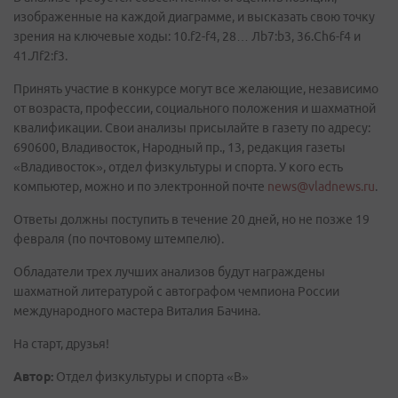
изображенные на каждой диаграмме, и высказать свою точку
зрения на ключевые ходы: 10.f2-f4, 28… Лb7:b3, 36.Ch6-f4 и
41.Лf2:f3.
Принять участие в конкурсе могут все желающие, независимо
от возраста, профессии, социального положения и шахматной
квалификации. Свои анализы присылайте в газету по адресу:
690600, Владивосток, Народный пр., 13, редакция газеты
«Владивосток», отдел физкультуры и спорта. У кого есть
компьютер, можно и по электронной почте
news@vladnews.ru
.
Ответы должны поступить в течение 20 дней, но не позже 19
февраля (по почтовому штемпелю).
Обладатели трех лучших анализов будут награждены
шахматной литературой c автографом чемпиона России
международного мастера Виталия Бачина.
На старт, друзья!
Автор:
Отдел физкультуры и спорта «В»