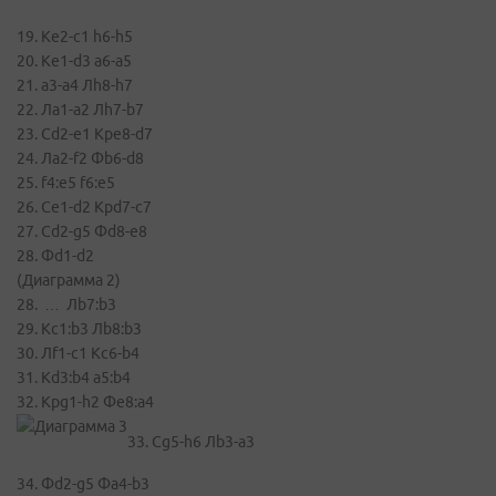
19. Kе2-c1 h6-h5
20. Ke1-d3 a6-a5
21. a3-a4 Лh8-h7
22. Ла1-а2 Лh7-b7
23. Cd2-e1 Kpe8-d7
24. Ла2-f2 Фb6-d8
25. f4:e5 f6:e5
26. Ce1-d2 Kpd7-с7
27. Cd2-g5 Фd8-e8
28. Фd1-d2
(Диаграмма 2)
28. … Лb7:b3
29. Kс1:b3 Лb8:b3
30. Лf1-с1 Kc6-b4
31. Kd3:b4 a5:b4
32. Kpg1-h2 Фe8:a4
33. Cg5-h6 Лb3-a3
34. Фd2-g5 Фa4-b3