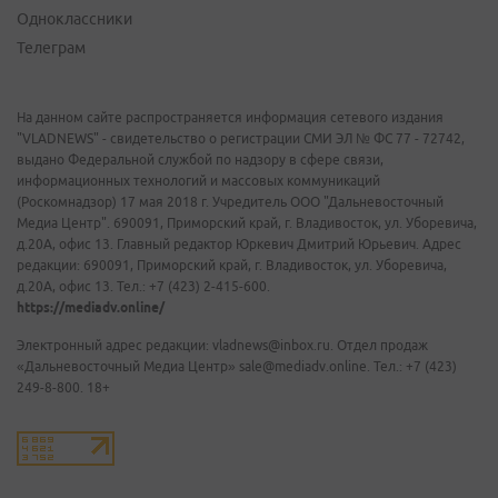
Одноклассники
Телеграм
На данном сайте распространяется информация сетевого издания
"VLADNEWS" - свидетельство о регистрации СМИ ЭЛ № ФС 77 - 72742,
выдано Федеральной службой по надзору в сфере связи,
информационных технологий и массовых коммуникаций
(Роскомнадзор) 17 мая 2018 г. Учредитель ООО "Дальневосточный
Медиа Центр". 690091, Приморский край, г. Владивосток, ул. Уборевича,
д.20А, офис 13. Главный редактор Юркевич Дмитрий Юрьевич. Адрес
редакции: 690091, Приморский край, г. Владивосток, ул. Уборевича,
д.20А, офис 13. Тел.: +7 (423) 2-415-600.
https://mediadv.online/
Электронный адрес редакции: vladnews@inbox.ru. Отдел продаж
«Дальневосточный Медиа Центр» sale@mediadv.online. Тел.: +7 (423)
249-8-800. 18+