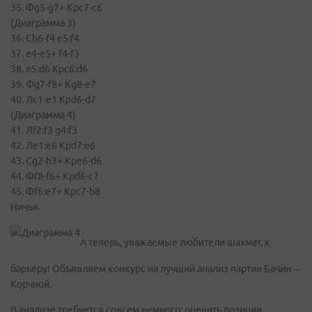
35. Фg5-g7+ Kpc7-c6
(Диаграмма 3)
36. Ch6-f4 e5:f4
37. e4-e5+ f4-f3
38. e5:d6 Kpc6:d6
39. Фg7-f8+ Kg8-e7
40. Лc1-е1 Kpd6-d7
(Диаграмма 4)
41. Лf2:f3 g4:f3
42. Лe1:е6 Крd7:е6
43. Cg2-h3+ Kpe6-d6
44. Фf8-f6+ Kpd6-c7
45. Фf6:е7+ Kpc7-b8
Ничья.
А теперь, уважаемые любители шахмат, к
барьеру! Объявляем конкурс на лучший анализ партии Бачин –
Корчной.
В анализе требуется совсем немного: оценить позиции,