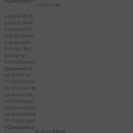
1. е2-е4 е7-е6
2. Kb1-c3 d7-d5
3. Kg1-f3 d5-d4
4. Kc3-e2 c7-c5
5. d2-d3 Kb8-c6
6. g2-g3 e6-e5
7.Cf1-g2 Cf8-e7
8. 0-0 g7-g5
9. Kf3-d2 Cc8-e6
(Диаграмма 1)
10. f2-f4 f7-f6
11. Kd2-f3 h7-h6
12. с2-с4 Ce7-d6
13. a2-a3 a7-a6
14. h2-h4 g5-g4
15. Kf3-e1 b7-b5
16. b2-b3 Лa8-b8
17. Cc1-d2 b5:c4
18. d3:c4 Фd8-b6