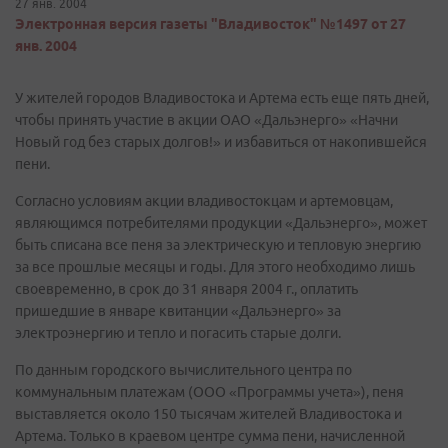
27 янв. 2004
Электронная версия газеты "Владивосток" №1497 от 27
янв. 2004
У жителей городов Владивостока и Артема есть еще пять дней,
чтобы принять участие в акции ОАО «Дальэнерго» «Начни
Новый год без старых долгов!» и избавиться от накопившейся
пени.
Согласно условиям акции владивостокцам и артемовцам,
являющимся потребителями продукции «Дальэнерго», может
быть списана все пеня за электрическую и тепловую энергию
за все прошлые месяцы и годы. Для этого необходимо лишь
своевременно, в срок до 31 января 2004 г., оплатить
пришедшие в январе квитанции «Дальэнерго» за
электроэнергию и тепло и погасить старые долги.
По данным городского вычислительного центра по
коммунальным платежам (ООО «Программы учета»), пеня
выставляется около 150 тысячам жителей Владивостока и
Артема. Только в краевом центре сумма пени, начисленной