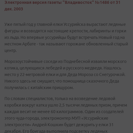
Электронная версия газеты "Владивосток" №1486 от 31
дек. 2003
Уже пятый год у главной елки Уссурийска вырастают ледяные
фигуры и возводятся настоящие крепости, лабиринты и горки
из льда. Но впервые уссурийцы будут встречать Новый год на
местном Арбате - так называют горожане обновленный старый
центр.
Морозоустойчивые соседи из Поднебесной изваяли морского
котика, целующихся лебедей и русского медведя. Нашлось
место у 22-метровой елки и для Деда Мороза со Снегурочкой.
Никого здесь не смущает, что помощница сказочного Деда
получилась с китайским прищуром.
По словам специалистов, только на возведение ледовой
коробки вокруг катка ушло 2,5 тысячи ледяных призм, причем
каждая весит не менее 60 килограммов. Один из создателей
этого чуда-города, электромонтер МУП «Уссурийские
электросети» Андрей Кошкин будет дежурить у елки 31
декабря. Его бригада выполнила подсветку ледяных