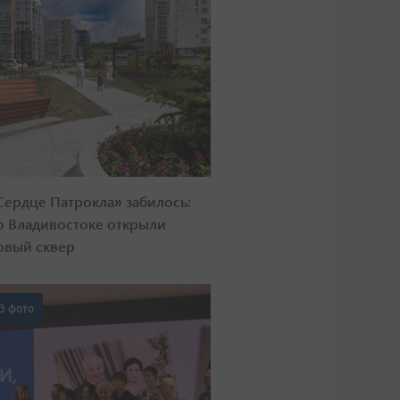
Сердце Патрокла» забилось:
о Владивостоке открыли
овый сквер
3 фото