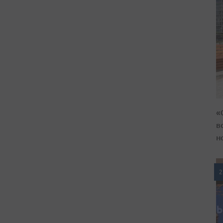
«
в
н
2