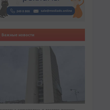
Важные новости
риморье закрепилось в десятке лучших