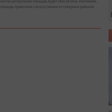
 снегом центральная площадь будет обеспечена. Напомним,
ую площадь привозили спецсоставами из северных районов
П