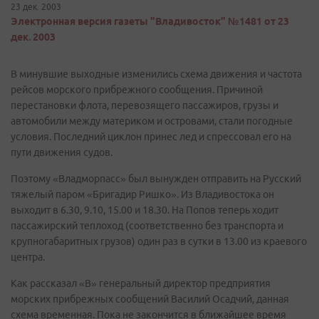
23 дек. 2003
Электронная версия газеты "Владивосток" №1481 от 23
дек. 2003
В минувшие выходные изменились схема движения и частота
рейсов морского прибрежного сообщения. Причиной
перестановки флота, перевозящего пассажиров, грузы и
автомобили между материком и островами, стали погодные
условия. Последний циклон принес лед и спрессовал его на
пути движения судов.
Поэтому «Владморпасс» был вынужден отправить на Русский
тяжелый паром «Бригадир Ришко». Из Владивостока он
выходит в 6.30, 9.10, 15.00 и 18.30. На Попов теперь ходит
пассажирский теплоход (соответственно без транспорта и
крупногабаритных грузов) один раз в сутки в 13.00 из краевого
центра.
Как рассказал «В» генеральный директор предприятия
морских прибрежных сообщений Василий Осадчий, данная
схема временная. Пока не закончится в ближайшее время