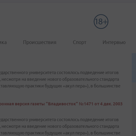
ика
Происшествия
Спорт
Интервью
ударственного университета состоялось подведение итогов
, несмотря на введение нового образовательного стандарта
оставляющую практики будущих «акул пера»), в большинстве
онная версия газеты "Владивосток" №1471 от 4 дек. 2003
ударственного университета состоялось подведение итогов
, несмотря на введение нового образовательного стандарта
оставляющую практики будущих «акул пера»), в большинстве