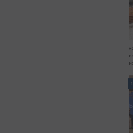
«
в
н
2