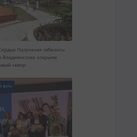
Сердце Патрокла» забилось:
о Владивостоке открыли
овый сквер
3 фото