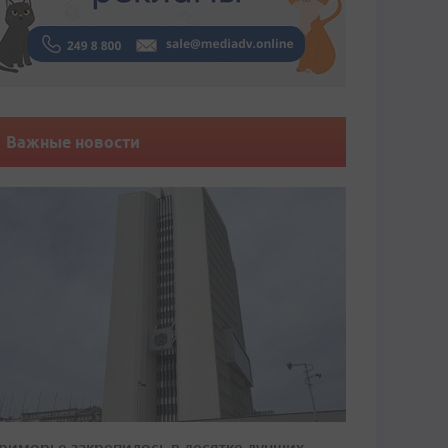
Важные новости
риморье закрепилось в десятке лучших