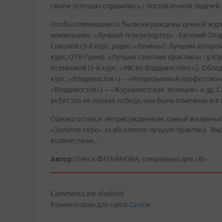
своем успешно справились с поставленной задачей.
Особо отличившиеся были награждены ценной журн
номинациях: «Лучший телерепортер» - Евгений Опар
Соколов (3-й курс, радио «Лемма»). Лучшим авторо
курс, ОТВ-Прим). «Лучшая газетная практика» - у Юр
Ясенковой (5-й курс, «МК во Владивостоке».). Обл
курс, «Владивосток») – «Непрерывный профессионал
«Владивосток») – «Журналистская позиция» и др. С
ребят это не первая победа, они были отмечены и в
Однако остался неприсужденным самый желанный п
«Золотое перо» за абсолютно лучшую практику. Вид
количеством...
Автор:
Олеся ФАТЬЯНОВА, специально для «В»
Comments are disabled
Комментарии для сайта
Cackl
e