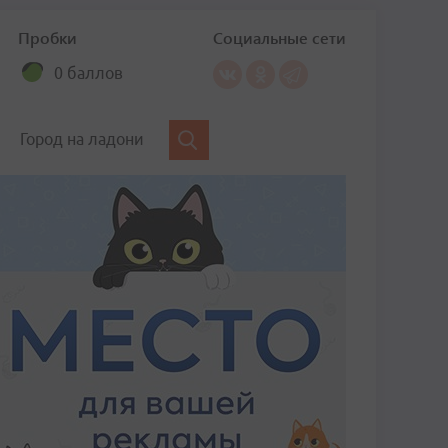
Пробки
Социальные сети
0 баллов
Город на ладони