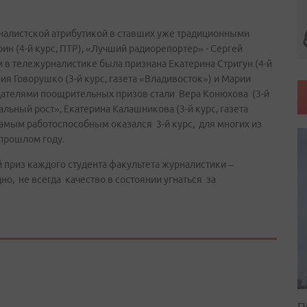
алистской атрибутикой в ставших уже традиционными
ин (4-й курс, ПТР), «Лучший радиорепортер» - Сергей
м в тележурналистике была признана Екатерина Стригун (4-й
ия Говорушко (3-й курс, газета «Владивосток») и Марии
адателями поощрительных призов стали Вера Конюхова (3-й
ьный рост», Екатерина Калашникова (3-й курс, газета
амым работоспособным оказался 3-й курс, для многих из
 прошлом году.
риз каждого студента факультета журналистики –
но, не всегда качество в состоянии угнаться за
П