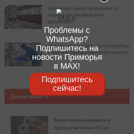
Новый парк, сквер с фонтаном и 50
квартир: как преображается
Дальнегорск
Проблемы с
WhatsApp?
Подъемные до 2 миллионов и служебное
Подпишитесь на
жилье: как Находка привлекает медиков
новости Приморья
в MAX!
Подпишитесь
сейчас!
Другие новости
Мошенники выманили у
вдовы участника СВО из