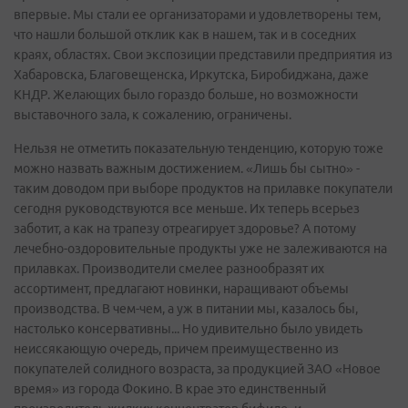
впервые. Мы стали ее организаторами и удовлетворены тем,
что нашли большой отклик как в нашем, так и в соседних
краях, областях. Свои экспозиции представили предприятия из
Хабаровска, Благовещенска, Иркутска, Биробиджана, даже
КНДР. Желающих было гораздо больше, но возможности
выставочного зала, к сожалению, ограничены.
Нельзя не отметить показательную тенденцию, которую тоже
можно назвать важным достижением. «Лишь бы сытно» -
таким доводом при выборе продуктов на прилавке покупатели
сегодня руководствуются все меньше. Их теперь всерьез
заботит, а как на трапезу отреагирует здоровье? А потому
лечебно-оздоровительные продукты уже не залеживаются на
прилавках. Производители смелее разнообразят их
ассортимент, предлагают новинки, наращивают объемы
производства. В чем-чем, а уж в питании мы, казалось бы,
настолько консервативны... Но удивительно было увидеть
неиссякающую очередь, причем преимущественно из
покупателей солидного возраста, за продукцией ЗАО «Новое
время» из города Фокино. В крае это единственный