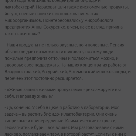
производитель жидких концентратов бифидо- и
лактобактерий. Нарасхват шли также кисломочные продукты,
йогурт, соевые напитки с использованием этих
микроорганизмов. Поинтересовались у микробиолога
предприятия Анны Сокуренко, в чем, на ее взгляд, причина
такого ажиотажа?
- Наши продукты не только вкусные, но и полезные. Пенсия
обычно не дает возможности шиковать, поэтому люди
пожилые предпочитают то, чем и полакомиться можно, и
здоровье свое поддержать. На наших концентратах работают
Владивостокский, Уссурийский, Артемовский молокозаводы, и
перечень этот постоянно расширяется.
- «Живая защита живыми продуктами» - рекламируете вы
себя. И вправду живые?
- Да, конечно. У себя в цехе я работаю в лаборатории. Моя
задача – вырастить бифидо- и лактобактерии. Они очень
капризные и привередливые. Климатические встряски,
геомагнитные бури – все влияет. Мы разговариваем с ними
ласково, поглаживаем тару, в которой растут. Если ты к ним с