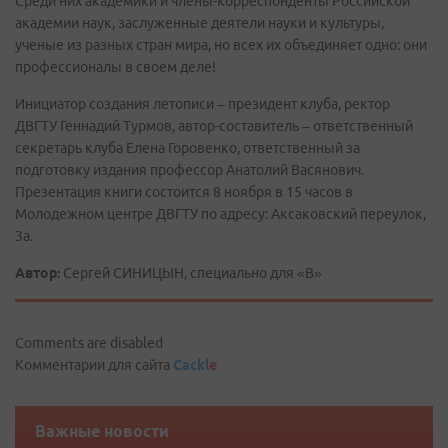
Среди них академики и члены-корреспонденты Российской
академии наук, заслуженные деятели науки и культуры,
ученые из разных стран мира, но всех их объединяет одно: они
профессионалы в своем деле!
Инициатор создания летописи – президент клуба, ректор
ДВГТУ Геннадий Турмов, автор-составитель – ответственный
секретарь клуба Елена Горовенко, ответственный за
подготовку издания профессор Анатолий Васянович.
Презентация книги состоится 8 ноября в 15 часов в
Молодежном центре ДВГТУ по адресу: Аксаковский переулок,
3а.
Автор:
Сергей СИНИЦЫН, специально для «В»
Comments are disabled
Комментарии для сайта
Cackl
e
Важные новости