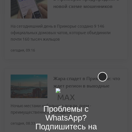
новой схеме мошенников
На сегодняшний день в Приморье создано 9 146
официальных домовых чатов, которые объединили
почти 160 тысяч жильцов
сегодня, 09:16
Жара спадет в Приморье: что
ждет регион в выходные
Ночью местами небольшие дожди, днем -
Проблемы с
преимущественно без осадков
WhatsApp?
сегодня, 08:33
Подпишитесь на