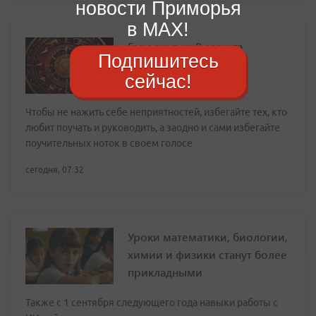
новости Приморья
в MAX!
Гороскоп на 8 августа
Подпишитесь
сейчас!
Чтобы не нажить себе неприятностей, избегайте тех, кто
любит поучать и руководить, а заодно и сами избегайте
поучительных ноток в своем голосе
сегодня, 07:32
Уроки математики, биологии,
химии и физики станут более
прикладными
Также с 1 сентября следующего года навыки работы с