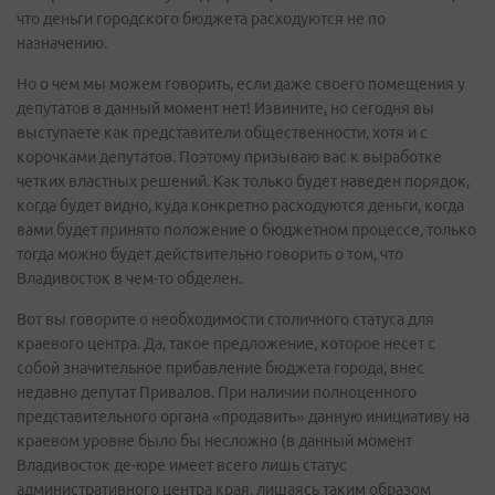
что деньги городского бюджета расходуются не по
назначению.
Но о чем мы можем говорить, если даже своего помещения у
депутатов в данный момент нет! Извините, но сегодня вы
выступаете как представители общественности, хотя и с
корочками депутатов. Поэтому призываю вас к выработке
четких властных решений. Как только будет наведен порядок,
когда будет видно, куда конкретно расходуются деньги, когда
вами будет принято положение о бюджетном процессе, только
тогда можно будет действительно говорить о том, что
Владивосток в чем-то обделен.
Вот вы говорите о необходимости столичного статуса для
краевого центра. Да, такое предложение, которое несет с
собой значительное прибавление бюджета города, внес
недавно депутат Привалов. При наличии полноценного
представительного органа «продавить» данную инициативу на
краевом уровне было бы несложно (в данный момент
Владивосток де-юре имеет всего лишь статус
административного центра края, лишаясь таким образом