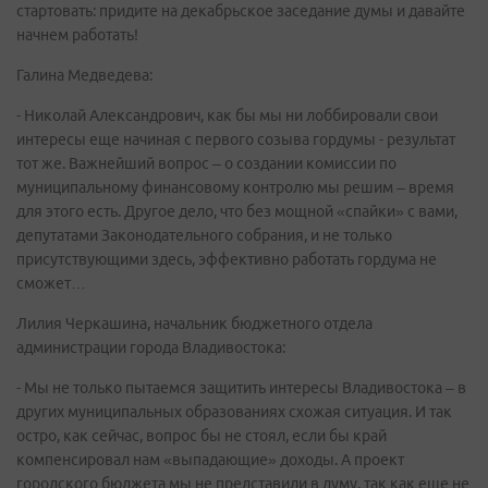
стартовать: придите на декабрьское заседание думы и давайте
начнем работать!
Галина Медведева:
- Николай Александрович, как бы мы ни лоббировали свои
интересы еще начиная с первого созыва гордумы - результат
тот же. Важнейший вопрос – о создании комиссии по
муниципальному финансовому контролю мы решим – время
для этого есть. Другое дело, что без мощной «спайки» с вами,
депутатами Законодательного собрания, и не только
присутствующими здесь, эффективно работать гордума не
сможет…
Лилия Черкашина, начальник бюджетного отдела
администрации города Владивостока:
- Мы не только пытаемся защитить интересы Владивостока – в
других муниципальных образованиях схожая ситуация. И так
остро, как сейчас, вопрос бы не стоял, если бы край
компенсировал нам «выпадающие» доходы. А проект
городского бюджета мы не представили в думу, так как еще не