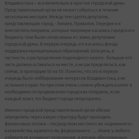
Владивостока – исключительно в простое городской думы.
Представительный орган не может собраться в течение
нескольких месяцев. Между тем группа депутатов,
представляющих город, - Липаев, Привалов, Передня и я
внесли пять поправок, которые напрямую касались городского
бюджета. Они были согласованы и с вами, депутатами
городской думы. В первую очередь это касалось фонда
поддержки муниципальных образований. Шла речь, в
частности, о распределении подоходного налога - большая его
часть должна оставаться на месте, а не распределяться, как
сейчас, в пропорции 50 на 50. Понятно, что это в первую
очередь было лоббирование интересов Владивостока, а не
остального края. Но при этом очень сложно убеждать коллег в
необходимости продвижения городских поправок, если
каждый знает, что бюджет города непрозрачен.
Именно городской представительный орган обязан
определить: через какую структуру будут проходить
финансовые потоки – посредством местного ли «карманного»
казначейства, краевого ли, федерального…... Иначе у любого
избирателя возникнут подозрения, и вполне обоснованные,