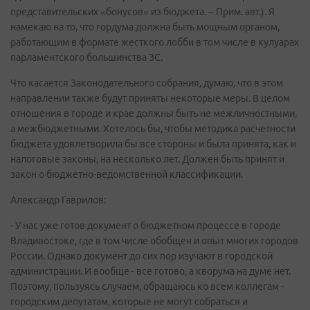
представительских «бонусов» из бюджета. – Прим. авт.). Я
намекаю на то, что гордума должна быть мощным органом,
работающим в формате жесткого лобби в том числе в кулуарах
парламентского большинства ЗС.
Что касается Законодательного собрания, думаю, что в этом
направлении также будут приняты некоторые меры. В целом
отношения в городе и крае должны быть не межличностными,
а межбюджетными. Хотелось бы, чтобы методика расчетности
бюджета удовлетворила бы все стороны и была принята, как и
налоговые законы, на несколько лет. Должен быть принят и
закон о бюджетно-ведомственной классификации.
Александр Гаврилов:
- У нас уже готов документ о бюджетном процессе в городе
Владивостоке, где в том числе обобщен и опыт многих городов
России. Однако документ до сих пор изучают в городской
администрации. И вообще - все готово, а кворума на думе нет.
Поэтому, пользуясь случаем, обращаюсь ко всем коллегам -
городским депутатам, которые не могут собраться и