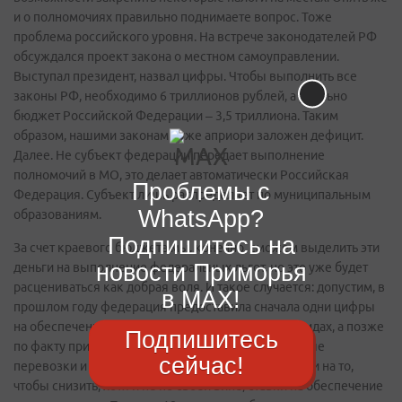
и о полномочиях правильно поднимаете вопрос. Тоже
проблема российского уровня. На встрече законодателей РФ
обсуждался проект закона о местном самоуправлении.
Выступал президент, назвал цифры. Чтобы выполнить все
законы РФ, необходимо 6 триллионов рублей, а реально
бюджет Российской Федерации – 3,5 триллиона. Таким
образом, нашими законами уже априори заложен дефицит.
Далее. Не субъект федерации передает выполнение
полномочий в МО, это делает автоматически Российская
Проблемы с
Федерация. Субъект лишь распределяет по муниципальным
WhatsApp?
образованиям.
Подпишитесь на
За счет краевого бюджета мы, конечно, сможем выделить эти
новости Приморья
деньги на выполнение федеральных льгот, но это уже будет
расцениваться как добрая воля. И такое случается: допустим, в
в MAX!
прошлом году федерация предоставила сначала одни цифры
на обеспечение закона краевого закона об инвалидах, а позже
Подпишитесь
по факту пришли другие – урезающие транспортные
сейчас!
перевозки и те же лекарства. Но не могли мы пойти на то,
чтобы снизить, хотя и не по своей вине, ставки на обеспечение