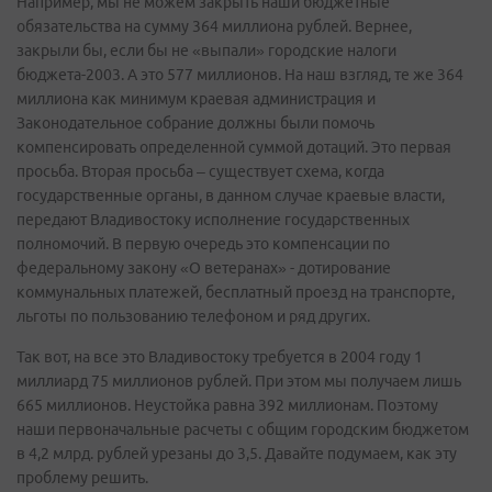
Например, мы не можем закрыть наши бюджетные
обязательства на сумму 364 миллиона рублей. Вернее,
закрыли бы, если бы не «выпали» городские налоги
бюджета-2003. А это 577 миллионов. На наш взгляд, те же 364
миллиона как минимум краевая администрация и
Законодательное собрание должны были помочь
компенсировать определенной суммой дотаций. Это первая
просьба. Вторая просьба – существует схема, когда
государственные органы, в данном случае краевые власти,
передают Владивостоку исполнение государственных
полномочий. В первую очередь это компенсации по
федеральному закону «О ветеранах» - дотирование
коммунальных платежей, бесплатный проезд на транспорте,
льготы по пользованию телефоном и ряд других.
Так вот, на все это Владивостоку требуется в 2004 году 1
миллиард 75 миллионов рублей. При этом мы получаем лишь
665 миллионов. Неустойка равна 392 миллионам. Поэтому
наши первоначальные расчеты с общим городским бюджетом
в 4,2 млрд. рублей урезаны до 3,5. Давайте подумаем, как эту
проблему решить.