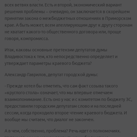
всех ветвях власти. Есть и второй, экономический вариант
решения проблемы – очевидно, он заключается в скорейшем
принятии закона о межбюджетных отношениях в Приморском
крае. А быть может, всем апеллирующим друг к другу сторонам
не хватает какого-то общественного договора или, проще
говоря, компромисса.
Итак, каковы основные претензии депутатов думы
Владивостока к тем, кто непосредственно определяет и
утверждает параметры краевого бюджета?
Александр Гаврилов, депутат городской думы:
- Прежде хотел бы отметить, что сам факт созыва такого
«круглого стола» означает, что мы впервые отмечаем
взаимопонимание. Есть оно у нас и с комитетом по бюджету ЗС,
предоставили городским депутатам слово и на последней
сессии, когда проходило второе чтение краевого бюджета. И
вообще мы считаем, что диалог не закончен.
А в чем, собственно, проблема? Речь идет о полномочиях.