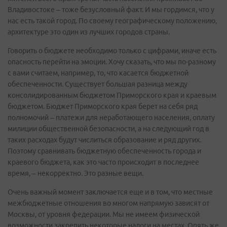
Владивостоке – тоже безусловный факт. И мы гордимся, что у
нас есть такой город. По своему географическому положению,
архитектуре это один из лучших городов страны.
Говорить о бюджете необходимо только с цифрами, иначе есть
опасность перейти на эмоции. Хочу сказать, что мы по-разному
с вами считаем, например, то, что касается бюджетной
обеспеченности. Существует большая разница между
консолидированным бюджетом Приморского края и краевым
бюджетом. Бюджет Приморского края берет на себя ряд
полномочий – платежи для неработающего населения, оплату
милиции общественной безопасности, а на следующий год в
таких расходах будут числиться образование и ряд других.
Поэтому сравнивать бюджетную обеспеченность города и
краевого бюджета, как это часто происходит в последнее
время, – некорректно. Это разные вещи.
Очень важный момент заключается еще и в том, что местные
межбюджетные отношения во многом напрямую зависят от
Москвы, от уровня федерации. Мы не имеем физической
возможности закрепить некоторые налоги на местах. Опять же