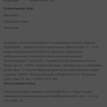
Редакция
Архив новостей
Социальные сети
vkontakte
Одноклассники
Телеграм
На данном сайте распространяется информация сетевого издания
"VLADNEWS" - свидетельство о регистрации СМИ ЭЛ № ФС 77 - 72742,
выдано Федеральной службой по надзору в сфере связи,
информационных технологий и массовых коммуникаций
(Роскомнадзор) 17 мая 2018 г. Учредитель ООО "Дальневосточный
Медиа Центр". 690091, Приморский край, г. Владивосток, ул. Уборевича,
д.20А, офис 13. Главный редактор Юркевич Дмитрий Юрьевич. Адрес
редакции: 690091, Приморский край, г. Владивосток, ул. Уборевича,
д.20А, офис 13. Тел.: +7 (423) 2-415-600.
https://mediadv.online/
Электронный адрес редакции: vladnews@inbox.ru. Отдел продаж
«Дальневосточный Медиа Центр» sale@mediadv.online. Тел.: +7 (423)
249-8-800. 18+