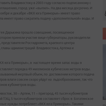
авить Владивостоку в 2003 году согласно подписанному с
оглашению, город уже «выпил». На два месяца досрочно. И
 ноябре и декабре «ВКХ юга Приморья» имеет право
ала имеет право сократить подачу «дополнительной» воды. И
ергея Дарькина прошло совещание, посвященное
отором приняли участие вице-губернаторы, руководители
 представители Росгидромета, краевого центра
, главы администраций Владивостока, Артема и
КХ юга Приморья», в настоящее время запас воды в
ставляет порядка 49 миллионов кубических метров воды.
называемый мертвый объем, по достижении которого подача
ов влаги совсем скоро уйдут на льдообразование, так что
ионов кубометров воды.
осток, 30 – Артем, 11 – пригород, 45 тысяч кубометров
 ТЭЦ, 5 тысяч кубометров составляет сброс в Богатинское
нные нужды потребляет «ВКХ юга Приморья». Такими
П