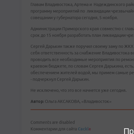
Главам Владивостока, Артема и Надеждинского райо
программу мероприятий по ликвидации чрезвычайно
совещании у губернатора сегодня, 5 ноября.
Администрации Приморского края совместно с гла
срок до 15 ноября разработать план ликвидации чр
Сергей Дарькин также поручил своему заму по ЖКХ
себя ответственность за снабжение Владивостока вод
проводить все необходимые мероприятия по ремонт
краевом бюджете, по словам Сергея Дарькина, есть.
обеспечением жителей водой, мы примем самые р
- подчеркнул Сергей Дарькин.
Не исключено, что это все начнется уже сегодня.
Автор:
Ольга АКСАКОВА, «Владивосток»
Comments are disabled
Комментарии для сайта
Cackl
e
Пр