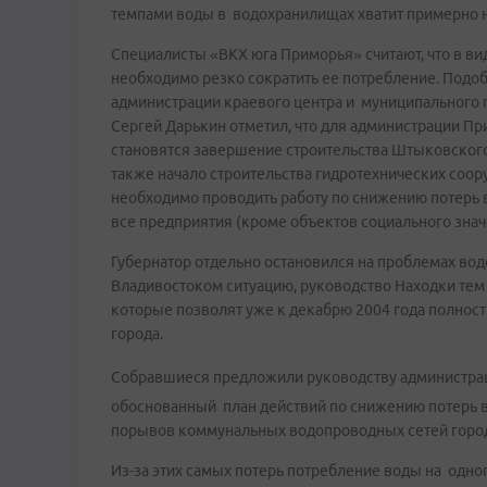
темпами воды в водохранилищах хватит примерно н
Специалисты «ВКХ юга Приморья» считают, что в ви
необходимо резко сократить ее потребление. Подо
администрации краевого центра и муниципального п
Сергей Дарькин отметил, что для администрации П
становятся завершение строительства Штыковского
также начало строительства гидротехнических соо
необходимо проводить работу по снижению потерь 
все предприятия (кроме объектов социального знач
Губернатор отдельно остановился на проблемах вод
Владивостоком ситуацию, руководство Находки тем
которые позволят уже к декабрю 2004 года полнос
города.
Собравшиеся предложили руководству администрац
обоснованный план действий по снижению потерь вод
порывов коммунальных водопроводных сетей город 
Из-за этих самых потерь потребление воды на одно