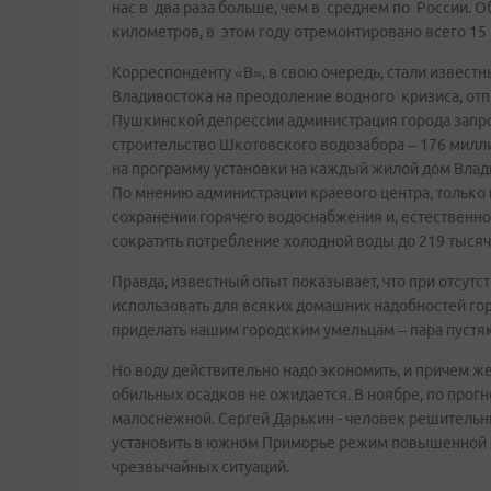
нас в два раза больше, чем в среднем по России. 
километров, в этом году отремонтировано всего 15
Корреспонденту «В», в свою очередь, стали извес
Владивостока на преодоление водного кризиса, отп
Пушкинской депрессии администрация города запро
строительство Шкотовского водозабора – 176 милли
на программу установки на каждый жилой дом Влади
По мнению администрации краевого центра, только
сохранении горячего водоснабжения и, естественно
сократить потребление холодной воды до 219 тысяч 
Правда, известный опыт показывает, что при отсутс
использовать для всяких домашних надобностей гор
приделать нашим городским умельцам – пара пустя
Но воду действительно надо экономить, и причем ж
обильных осадков не ожидается. В ноябре, по прогн
малоснежной. Сергей Дарькин - человек решительны
установить в южном Приморье режим повышенной г
чрезвычайных ситуаций.