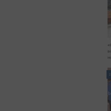
«
в
н
2