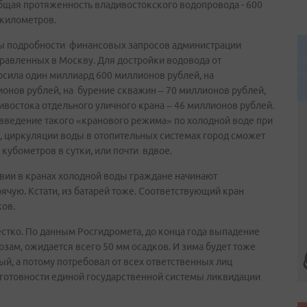
Общая протяженность владивостокского водопровода - 600
 километров.
тны подробности финансовых запросов администрации
равленных в Москву. Для достройки водовода от
сила один миллиард 600 миллионов рублей, на
онов рублей, на бурение скважин – 70 миллионов рублей,
востока отдельного уличного крана – 46 миллионов рублей.
 введение такого «кранового режима» по холодной воде при
, циркуляции воды в отопительных системах город сможет
кубометров в сутки, или почти вдвое.
твии в кранах холодной воды граждане начинают
ячую. Кстати, из батарей тоже. Соответствующий кран
ков.
естко. По данным Росгидромета, до конца года выпадение
озам, ожидается всего 50 мм осадков. И зима будет тоже
й, а потому потребовал от всех ответственных лиц
отовности единой государственной системы ликвидации