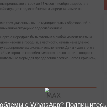
на предписано в срок до 18 часов 4 ноября разработать
й ситуации с водоснабжением и представить ее на
вами трех указанных выше муниципальных образований в
езвычайной ситуации с водоснабжением.
 Сергею Передрию быть готовым в любой момент взять на
ой – «войти в город» и, в частности, начать немедленно
у водопроводных систем и отключению. Деньги для этого в
 «Если город не способен самостоятельно решить вопрос с
ешительные меры для преодоления сложившегося кризиса»,
облемы с WhatsApp? Подпишитесь