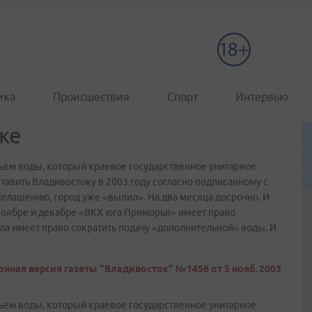
ика
Происшествия
Спорт
Интервью
же
бъем воды, который краевое государственное унитарное
авить Владивостоку в 2003 году согласно подписанному с
глашению, город уже «выпил». На два месяца досрочно. И
 ноябре и декабре «ВКХ юга Приморья» имеет право
ала имеет право сократить подачу «дополнительной» воды. И
нная версия газеты "Владивосток" №1456 от 5 нояб. 2003
бъем воды, который краевое государственное унитарное