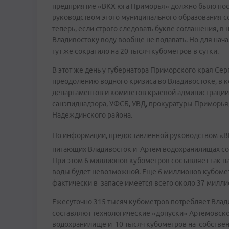
предприятие «ВКХ юга Приморья» должно было пост
руководством этого муниципального образования с
теперь, если строго следовать букве соглашения, в
Владивостоку воду вообще не подавать. Но для нач
тут же сократило на 20 тысяч кубометров в сутки.
В этот же день у губернатора Приморского края С
преодолению водного кризиса во Владивостоке, в к
департаментов и комитетов краевой администрации,
санэпиднадзора, УФСБ, УВД, прокуратуры Приморья
Надеждинского района.
По информации, предоставленной руководством «В
питающих Владивосток и Артем водохранилищах со
При этом 6 миллионов кубометров составляет так 
воды будет невозможной. Еще 6 миллионов кубометр
фактически в запасе имеется всего около 37 милл
Ежесуточно 315 тысяч кубометров потребляет Владив
составляют технологические «допуски» Артемовской
водохранилище и 10 тысяч кубометров на собстве