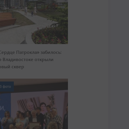
Сердце Патрокла» забилось:
о Владивостоке открыли
овый сквер
3 фото