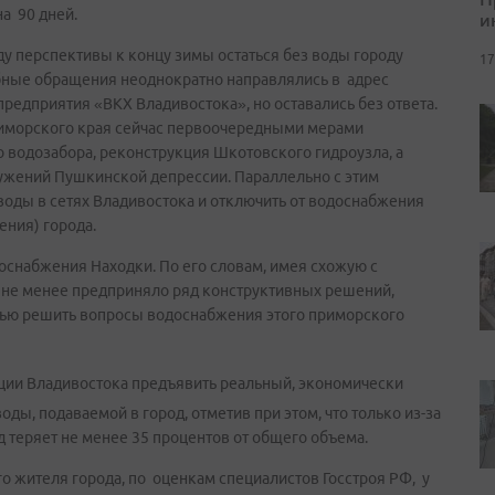
а 90 дней.
и
ду перспективы к концу зимы остаться без воды городу
17
бные обращения неоднократно направлялись в адрес
редприятия «ВКХ Владивостока», но оставались без ответа.
риморского края сейчас первоочередными мерами
 водозабора, реконструкция Шкотовского гидроузла, а
ружений Пушкинской депрессии. Параллельно с этим
воды в сетях Владивостока и отключить от водоснабжения
ения) города.
оснабжения Находки. По его словам, имея схожую с
 не менее предприняло ряд конструктивных решений,
тью решить вопросы водоснабжения этого приморского
ии Владивостока предъявить реальный, экономически
ы, подаваемой в город, отметив при этом, что только из-за
теряет не менее 35 процентов от общего объема.
го жителя города, по оценкам специалистов Госстроя РФ, у