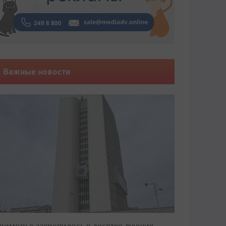
Важные новости
риморье закрепилось в десятке лучших