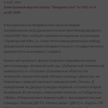
4 нояб. 2003
Электронная версия газеты "Владивосток" №1455 от 4
нояб. 2003
В воскресенье во Владивостоке прошла первая
полуфинальная игра Дальневосточной лиги Международного
союза КВН. Как сообщает краевая молодежная организация
«Приморский КВН», в споре пяти команд уверенную победу
праздновали кавээнщики Владивостокского государственного
университета экономики и сервиса.
Кроме них путевки в финал получили поделившие второе
место команды «Ботанический сад» (Хабаровский технический
университет) и «Острова» (Сахалинская область). На
четвертой строчке итоговой таблицы команда «Дежа вю» из
Нерюнгри, а замкнул протокол находкинский «Океан». В
понедельник во Дворце культуры моряков состоялся второй
полуфинал. Встречались «Килограмм ежиков» из Хабаровска,
«Фифа» (Петропавловск-Камчатский) и три владивостокские
команды: сборная ДВГТУ, «Новые люди» (ДВГУ) и «Бурса». Об