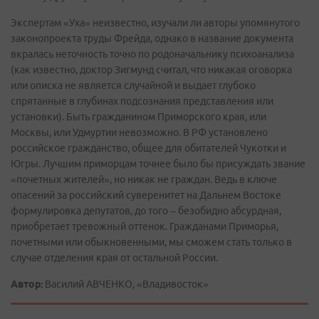
Экспертам «Уха» неизвестно, изучали ли авторы упомянутого
законопроекта труды Фрейда, однако в название документа
вкралась неточность точно по родоначальнику психоанализа
(как известно, доктор Зигмунд считал, что никакая оговорка
или описка не является случайной и выдает глубоко
спрятанные в глубинах подсознания представления или
установки). Быть гражданином Приморского края, или
Москвы, или Удмуртии невозможно. В РФ установлено
российское гражданство, общее для обитателей Чукотки и
Югры. Лучшим приморцам точнее было бы присуждать звание
«почетных жителей», но никак не граждан. Ведь в ключе
опасений за российский суверенитет на Дальнем Востоке
формулировка депутатов, до того – безобидно абсурдная,
приобретает тревожный оттенок. Гражданами Приморья,
почетными или обыкновенными, мы сможем стать только в
случае отделения края от остальной России.
Автор:
Василий АВЧЕНКО, «Владивосток»