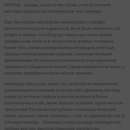
МРОТов – правда, только в том случае, если не сменили
местную прописку на столичную или иностранную.
Еще при первом обсуждении законопроект породил
множество вопросов и домыслов. Всем было интересно, кто
войдет в «жюри» по отбору достойных высокого звания
граждан и как попасть в число если не вторых, то первых.
Кроме того, сначала планировалось награждать почетных
граждан безумно дорогим орденом с многочисленными
бриллиантами. На такую расточительность отцы-хранители
приморского бюджета не пошли. Однако интрига не исчезла, а,
напротив, приобрела всероссийское звучание.
Имеющие глаза и уши знают, что, несмотря на перманентно
усиливающееся внимание всех властей к Дальнему Востоку,
жизнь тут не очень сладкая и многие уезжают в более
благополучные края, таким образом ослабляя стратегическое
присутствие России на этом рубеже и порождая почву для
самых ужасных слухов. Например, о том, что Дальний Восток (а
в первую очередь – Приморье) скоро продадут китайцам или
любому другому заинтересованному покупателю.