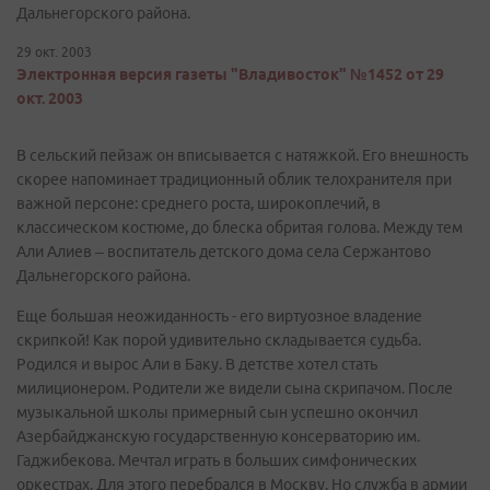
Дальнегорского района.
29 окт. 2003
Электронная версия газеты "Владивосток" №1452 от 29
окт. 2003
В сельский пейзаж он вписывается с натяжкой. Его внешность
скорее напоминает традиционный облик телохранителя при
важной персоне: среднего роста, широкоплечий, в
классическом костюме, до блеска обритая голова. Между тем
Али Алиев – воспитатель детского дома села Сержантово
Дальнегорского района.
Еще большая неожиданность - его виртуозное владение
скрипкой! Как порой удивительно складывается судьба.
Родился и вырос Али в Баку. В детстве хотел стать
милиционером. Родители же видели сына скрипачом. После
музыкальной школы примерный сын успешно окончил
Азербайджанскую государственную консерваторию им.
Гаджибекова. Мечтал играть в больших симфонических
оркестрах. Для этого перебрался в Москву. Но служба в армии