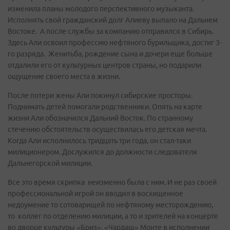
изменила планы молодого перспективного музыканта.
Исполнять свой гражданский долг Алиеву выпало на Дальнем
Востоке. А после службы за компанию отправился в Сибирь.
Здесь Али освоил профессию нефтяного бурильщика, достиг 3-
го разряда. Женитьба, рождение сына и дочери еще больше
отдалили его от культурных центров страны, но подарили
ощущение своего места в жизни.
После потери жены Али покинул сибирские просторы.
Поднимать детей помогали родственники. Опять на карте
жизни Али обозначился Дальний Восток. По странному
стечению обстоятельств осуществилась его детская мечта.
Когда Али исполнилось тридцать три года, он стал-таки
милиционером. Дослужился до должности следователя
Дальнегорской милиции.
Все это время скрипка неизменно была с ним. И не раз своей
профессиональной игрой он вводил в восхищенное
недоумение то сотоварищей по нефтяному месторождению,
то коллег по отделению милиции, а то и зрителей на концерте
во дворце культуры «Бриз». «Чардаш» Монте в исполнении