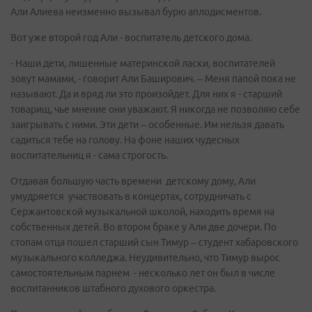
Али Алиева неизменно вызывал бурю аплодисментов.
Вот уже второй год Али - воспитатель детского дома.
- Наши дети, лишенные материнской ласки, воспитателей
зовут мамами, - говорит Али Баширович. – Меня папой пока не
называют. Да и вряд ли это произойдет. Для них я - старший
товарищ, чье мнение они уважают. Я никогда не позволяю себе
заигрывать с ними. Эти дети – особенные. Им нельзя давать
садиться тебе на голову. На фоне наших чудесных
воспитательниц я - сама строгость.
Отдавая большую часть времени детскому дому, Али
умудряется участвовать в концертах, сотрудничать с
Сержантовской музыкальной школой, находить время на
собственных детей. Во втором браке у Али две дочери. По
стопам отца пошел старший сын Тимур – студент хабаровского
музыкального колледжа. Неудивительно, что Тимур вырос
самостоятельным парнем - несколько лет он был в числе
воспитанников штабного духового оркестра.