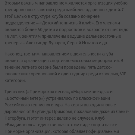
Вторым важным направлением является организация учебно-
тренировочных занятий среди наиболее одаренных детей. С
этой целью в структуре клуба создано дочернее
подразделение – «Детский теннисный клуб». Его членами
являются более 50 детей и подростков в возрасте от шести до
18 лет. К занятиям привлечены ведущие дальневосточные
тренеры – Александр Лупарев, Сергей Игнатов и др.
Наконец, третьим направлением в деятельности клуба
является организация спортивно-массовых мероприятий. В
течение летнего сезона были проведены пять детско-
юношеских соревнований и один турнир среди взрослых, VIP-
категории.
Три из них («Приморская весна», «Морские звезды» и
«Восточный ветер») устраивались по классификации
Российского теннисного тура. На корты выходили юные
дарования от Якутии до Приморья, пожаловали даже из Санкт-
Петербуга. И этот интерес далеко не случаен. Клуб
«Владивосток» - единственная в этом виде спорта на все
Приморье организация, которая обладает официальными