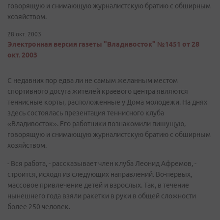
говорящую и снимающую журналистскую братию с обширным
хозяйством.
28 окт. 2003
Электронная версия газеты "Владивосток" №1451 от 28
окт. 2003
С недавних пор едва ли не самым желанным местом
спортивного досуга жителей краевого центра являются
теннисные корты, расположенные у Дома молодежи. На днях
здесь состоялась презентация теннисного клуба
«Владивосток». Его работники познакомили пишущую,
говорящую и снимающую журналистскую братию с обширным
хозяйством.
- Вся работа, - рассказывает член клуба Леонид Афремов, -
строится, исходя из следующих направлений. Во-первых,
массовое привлечение детей и взрослых. Так, в течение
нынешнего года взяли ракетки в руки в общей сложности
более 250 человек.