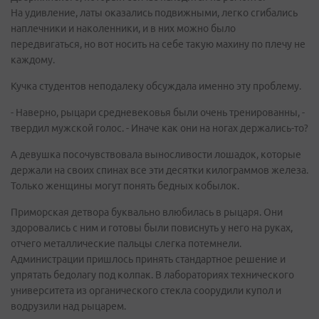
На удивление, латы оказались подвижными, легко сгибались
наплечники и наколенники, и в них можно было
передвигаться, но вот носить на себе такую махину по плечу не
каждому.
Кучка студентов неподалеку обсуждала именно эту проблему.
- Наверно, рыцари средневековья были очень тренированны, -
твердил мужской голос. - Иначе как они на ногах держались-то?
А девушка посочувствовала выносливости лошадок, которые
держали на своих спинах все эти десятки килограммов железа.
Только женщины могут понять бедных кобылок.
Приморская детвора буквально влюбилась в рыцаря. Они
здоровались с ним и готовы были повиснуть у него на руках,
отчего металлические пальцы слегка потемнели.
Администрации пришлось принять стандартное решение и
упрятать бедолагу под колпак. В лабораториях технического
университета из органического стекла соорудили купол и
водрузили над рыцарем.