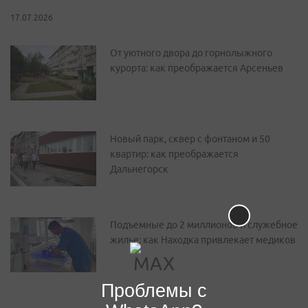
17.07.2026
От уютного двора до горнолыжного
курорта: как преображается Арсеньев
Новый парк, сквер с фонтаном и 50
квартир: как преображается
Дальнегорск
Подъемные до 2 миллионов и служебное
жилье: как Находка привлекает медиков
Проблемы с