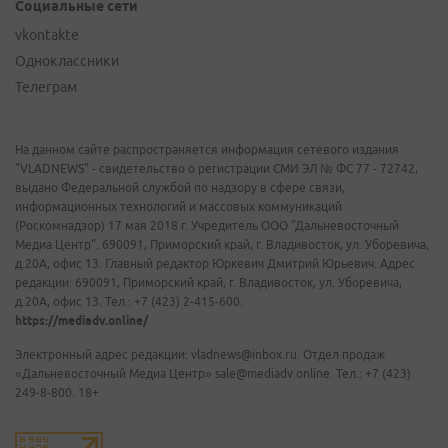
Социальные сети
vkontakte
Одноклассники
Телеграм
На данном сайте распространяется информация сетевого издания
"VLADNEWS" - свидетельство о регистрации СМИ ЭЛ № ФС 77 - 72742,
выдано Федеральной службой по надзору в сфере связи,
информационных технологий и массовых коммуникаций
(Роскомнадзор) 17 мая 2018 г. Учредитель ООО "Дальневосточный
Медиа Центр". 690091, Приморский край, г. Владивосток, ул. Уборевича,
д.20А, офис 13. Главный редактор Юркевич Дмитрий Юрьевич. Адрес
редакции: 690091, Приморский край, г. Владивосток, ул. Уборевича,
д.20А, офис 13. Тел.: +7 (423) 2-415-600.
https://mediadv.online/
Электронный адрес редакции: vladnews@inbox.ru. Отдел продаж
«Дальневосточный Медиа Центр» sale@mediadv.online. Тел.: +7 (423)
249-8-800. 18+