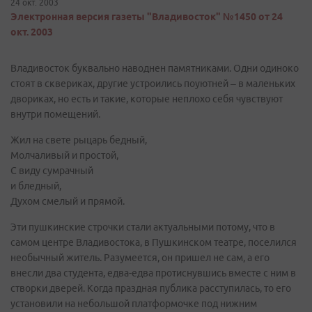
24 окт. 2003
Электронная версия газеты "Владивосток" №1450 от 24
окт. 2003
Владивосток буквально наводнен памятниками. Одни одиноко
стоят в сквериках, другие устроились поуютней – в маленьких
двориках, но есть и такие, которые неплохо себя чувствуют
внутри помещений.
Жил на свете рыцарь бедный,
Молчаливый и простой,
С виду сумрачный
и бледный,
Духом смелый и прямой.
Эти пушкинские строчки стали актуальными потому, что в
самом центре Владивостока, в Пушкинском театре, поселился
необычный житель. Разумеется, он пришел не сам, а его
внесли два студента, едва-едва протиснувшись вместе с ним в
створки дверей. Когда праздная публика расступилась, то его
установили на небольшой платформочке под нижним