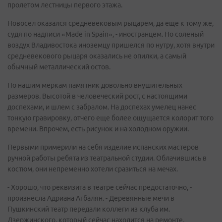
пролетом лестницы первого этажа.
Новосел оказался средневековым рыцарем, да еще к тому же,
судя по надписи «Made in Spain», - иностранцем. Но соленый
воздух Владивостока иноземцу пришелся по нутру, хотя внутри
средневекового рыцаря оказались не опилки, а самый
обычный металлический остов.
По нашим меркам памятник довольно внушительных
размеров. Высотой в человеческий рост, с настоящими
доспехами, и шлем с забралом. На доспехах умелец нанес
тонкую гравировку, отчего еще более ощущается колорит того
времени. Впрочем, есть рисунок и на холодном оружии.
Первыми примерили на себя изделие испанских мастеров
ручной работы ребята из театральной студии. Облачившись в
костюм, они непременно хотели сразиться на мечах.
- Хорошо, что реквизита в театре сейчас предостаточно, -
произнесла Адриана Агбалян. - Деревянные мечи в
Пушкинский театр передали коллеги из клуба им.
Дзержинского, который сейчас находится на ремонте.