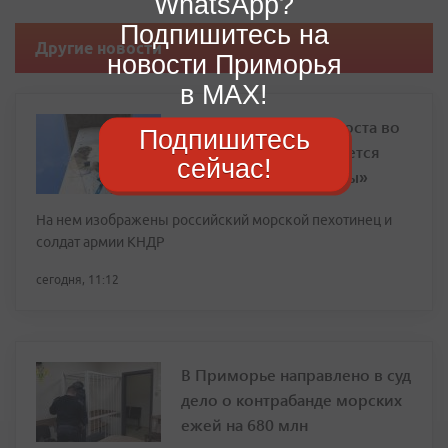
WhatsApp?
Подпишитесь на
Другие новости
новости Приморья
в MAX!
На опоре Золотого моста во
Подпишитесь
Владивостоке появляется
сейчас!
новый «Мурал Победы»
На нем изображены российский морской пехотинец и
солдат армии КНДР
сегодня, 11:12
В Приморье направлено в суд
дело о контрабанде морских
ежей на 680 млн