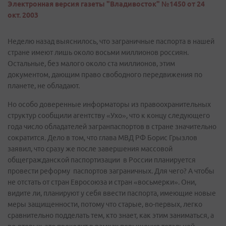
Электронная версия газеты "Владивосток" №1450 от 24
окт. 2003
Неделю назад выяснилось, что заграничные паспорта в нашей
стране имеют лишь около восьми миллионов россиян.
Остальные, без малого около ста миллионов, этим
документом, дающим право свободного передвижения по
планете, не обладают.
Но особо доверенные информаторы из правоохранительных
структур сообщили агентству «Ухо», что к концу следующего
года число обладателей загранпаспортов в стране значительно
сократится. Дело в том, что глава МВД РФ Борис Грызлов
заявил, что сразу же после завершения массовой
общегражданской паспортизации в России планируется
провести реформу паспортов заграничных. Для чего? А чтобы
не отстать от стран Евросоюза и стран «восьмерки». Они,
видите ли, планируют у себя ввести паспорта, имеющие новые
меры защищенности, потому что старые, во-первых, легко
сравнительно подделать тем, кто знает, как этим заниматься, а