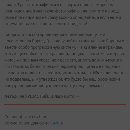
впали. Тут с фотографиями в паспортах полно заморочек
возникает, иной раз такую фотографию вляпают, что по виду
даже пол индивида не сразу можно определить, а если еще и
отпечатки глаз в паспорта лепить придется!..
Говорят, что особо продвинутые подчиненные тут же
посоветовали Борису Грызлову пойти на шаг дальше Европы и
ввести особо прогрессивную систему – вживление в граждан,
желающих побывать за границей, специальных компьютерных
чипов – с полным указанием всех его, вплоть до химического
состава пота, биологических параметров. Тогда и в подделке
паспортов полностью необходимость отпадет. Ибо человека-то
не подделаешь. И утверждают, что будто бы наш российский
«внутренний» министр крепко на эту тему задумался…
Автор:
Глеб УШАСТЫЙ, «Владивосток»
Comments are disabled
Комментарии для сайта
Cackl
e