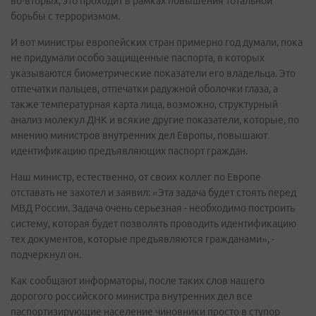
во-вторых, это проходит в рамках повышения тотальной
борьбы с терроризмом.
И вот министры европейских стран примерно год думали, пока
не придумали особо защищенные паспорта, в которых
указываются биометрические показатели его владельца. Это
отпечатки пальцев, отпечатки радужной оболочки глаза, а
также температурная карта лица, возможно, структурный
анализ молекул ДНК и всякие другие показатели, которые, по
мнению министров внутренних дел Европы, повышают
идентификацию предъявляющих паспорт граждан.
Наш министр, естественно, от своих коллег по Европе
отставать не захотел и заявил: «Эта задача будет стоять перед
МВД России. Задача очень серьезная - необходимо построить
систему, которая будет позволять проводить идентификацию
тех документов, которые предъявляются гражданами», -
подчеркнул он.
Как сообщают информаторы, после таких слов нашего
дорогого российского министра внутренних дел все
паспортизирующие население чиновники просто в ступор