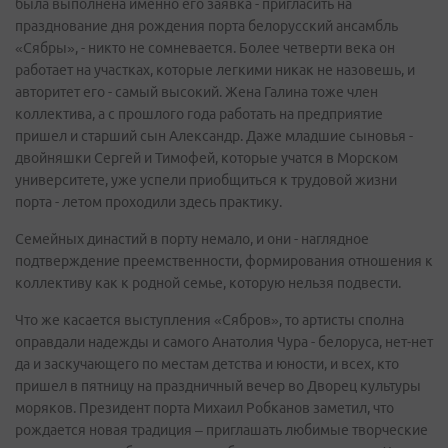
была выполнена именно его заявка - пригласить на
празднование дня рождения порта белорусский ансамбль
«Сябры», - никто не сомневается. Более четверти века он
работает на участках, которые легкими никак не назовешь, и
авторитет его - самый высокий. Жена Галина тоже член
коллектива, а с прошлого года работать на предприятие
пришел и старший сын Александр. Даже младшие сыновья -
двойняшки Сергей и Тимофей, которые учатся в Морском
университете, уже успели приобщиться к трудовой жизни
порта - летом проходили здесь практику.
Семейных династий в порту немало, и они - наглядное
подтверждение преемственности, формирования отношения к
коллективу как к родной семье, которую нельзя подвести.
Что же касается выступления «Сябров», то артисты сполна
оправдали надежды и самого Анатолия Чура - белоруса, нет-нет
да и заскучающего по местам детства и юности, и всех, кто
пришел в пятницу на праздничный вечер во Дворец культуры
моряков. Президент порта Михаил Робканов заметил, что
рождается новая традиция – приглашать любимые творческие