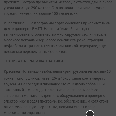
прежних 9 метров превысит 14-метровую отметку, длина пирса
увеличилась до 290 метров. Это позволит принимать суда с
грузоподъемностью свыше 100 тысяч тонн.
Инвестиционные программы порта считаются приоритетными
для акционеров ВМТП. На этот и ближайшие годы
запланированы строительство многоярусной стоянки возле
морского вокзала и зернового комплекса, реконструкция
нефтебазы и причала № 44 на Калининской переправе, еще
несколько перспективных объектов.
ТЕХНИКА НА ГРАНИ ФАНТАСТИКИ
Красавец «Готвальд» - мобильный кран грузоподъемностью 63
тонны, как пушинки, тягает 20- и 40-футовые контейнеры с
грузом. А на соседней площадке стоит недавно собранный
100-тонный «Готвальд». Немецкие специалисты сейчас
завершают монтаж внутреннего оборудования и проверяют
электронику, вводят программное обеспечение. И хотя стоит
он 2,5 миллиона долларов США, покупка его в Европе
многократно оправдана.