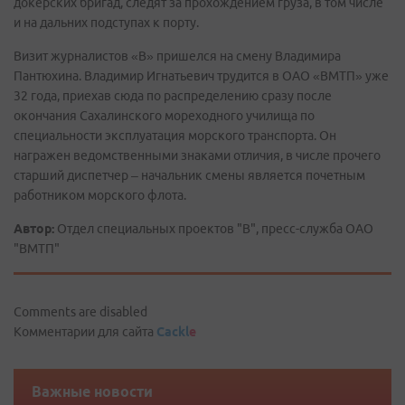
докерских бригад, следят за прохождением груза, в том числе
и на дальних подступах к порту.
Визит журналистов «В» пришелся на смену Владимира
Пантюхина. Владимир Игнатьевич трудится в ОАО «ВМТП» уже
32 года, приехав сюда по распределению сразу после
окончания Сахалинского мореходного училища по
специальности эксплуатация морского транспорта. Он
награжен ведомственными знаками отличия, в числе прочего
старший диспетчер – начальник смены является почетным
работником морского флота.
Автор:
Отдел специальных проектов "В", пресс-служба ОАО
"ВМТП"
Comments are disabled
Комментарии для сайта
Cackl
e
Важные новости