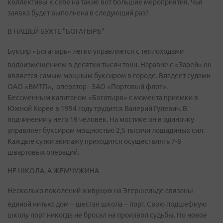
коллективы к себе на такие вот большие мероприятия. Чья
заявка будет выполнена в следующий раз?
В НАШЕЙ БУХТЕ "БОГАТЫРЬ"
Буксир «Богатырь» легко управляется с теплоходами
водоизмещением в десятки тысяч тонн. Наравне с «Зарей» он
является самым мощным буксиром в городе. Владеет судами
ОАО «ВМТП», оператор - ЗАО «Портовый флот».
Бессменным капитаном «Богатыря» с момента приемки в
Южной Корее в 1994 году трудится Валерий Гулевич. В
подчинении у него 19 человек. На мостике он в одиночку
управляет буксиром мощностью 2,5 тысячи лошадиных сил.
Каждые сутки экипажу приходится осуществлять 7-8
швартовых операций.
НЕ ШКОЛА, А ЖЕМЧУЖИНА
Несколько поколений живущих на Эгершельде связаны
единой нитью: дом – шестая школа – порт. Свою подшефную
школу порт никогда не бросал на произвол судьбы. Но новое