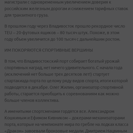
магистрали с одновременным увеличением доверия к
российским железным дорогам и снижением тарифных ставок
для транзитного груза.
В прошлом году через Владивосток прошло рекордное число
TEU – 20-футовых ящиков – 80 тысяч штук. Похоже, в этом
году объем увеличится до 100 тысяч с дальнейшим ростом.
ИМ ПОКОРЯЮТСЯ СПОРТИВНЫЕ ВЕРШИНЫ
В том, что Владивостокский порт собирает богатый урожай
спортивных наград, нет ничего удивительного. С начала года
(исключений нет больше трех десятков лет!) стартует
спартакиада порта по целому ряду видов спорта, итоги которой
подводятся в декабре. Олег Жилин, организатор спортивной
работы, старается приобщить к соревнованиям как можно
больше членов коллектива.
А именитыми спортсменами гордятся все. Александром
Кошкиным и Ефимом Кивником – докерами-механизаторами
порта, которые на чемпионате мира по гребле на лодках класса
«Дракон» завоевали бронзовые медали. Дмитрием Нацвиным