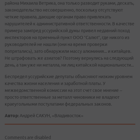
района Михаила Ветрика, она только разводит руками, дескать,
законодательство несовершенно, поскольку отсутствуют
четкие правила, дающие органам право привлекать
нарушителей к административной ответственности. В качестве
примера зампред уссурийской думы привел недавний поход
инспекторов на приемный пункт ООО “Салют”, где никого из
руководителей не нашли (они на время проверки
попрятались), зато обнаружили массу алюминия... и китайцев.
Не штрафовать же азиатов? Поэтому вернулись на следующий
день, а там уже ни металла, ни лиц китайской национальности...
Беспредел уссурийские депутаты объясняют низким уровнем
качества жизни населения и заработной платы. У
межведомственной комиссии на этот счет свое мнение –
просто ответственные за металл чиновники не владеют
краеугольными постулатами федеральных законов.
Автор:
Андрей САКУН, «Владивосток»
Comments are disabled