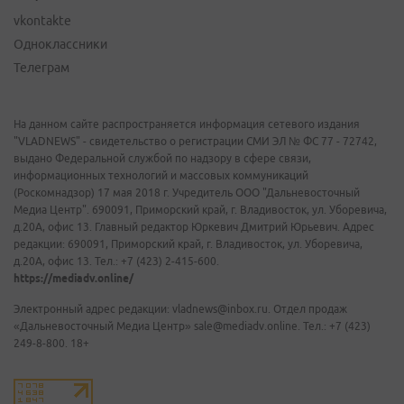
vkontakte
Одноклассники
Телеграм
На данном сайте распространяется информация сетевого издания
"VLADNEWS" - свидетельство о регистрации СМИ ЭЛ № ФС 77 - 72742,
выдано Федеральной службой по надзору в сфере связи,
информационных технологий и массовых коммуникаций
(Роскомнадзор) 17 мая 2018 г. Учредитель ООО "Дальневосточный
Медиа Центр". 690091, Приморский край, г. Владивосток, ул. Уборевича,
д.20А, офис 13. Главный редактор Юркевич Дмитрий Юрьевич. Адрес
редакции: 690091, Приморский край, г. Владивосток, ул. Уборевича,
д.20А, офис 13. Тел.: +7 (423) 2-415-600.
https://mediadv.online/
Электронный адрес редакции: vladnews@inbox.ru. Отдел продаж
«Дальневосточный Медиа Центр» sale@mediadv.online. Тел.: +7 (423)
249-8-800. 18+