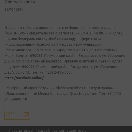
Одноклассники
Телеграм
На данном сайте распространяется информация сетевого издания
"VLADNEWS" - свидетельство о регистрации СМИ ЭЛ № ФС 77 - 72742,
выдано Федеральной службой по надзору в сфере связи,
информационных технологий и массовых коммуникаций
(Роскомнадзор) 17 мая 2018 г. Учредитель ООО "Дальневосточный
Медиа Центр". 690091, Приморский край, г. Владивосток, ул. Уборевича,
д.20А, офис 13. Главный редактор Юркевич Дмитрий Юрьевич. Адрес
редакции: 690091, Приморский край, г. Владивосток, ул. Уборевича,
д.20А, офис 13. Тел.: +7 (423) 2-415-600.
https://mediadv.online/
Электронный адрес редакции: vladnews@inbox.ru. Отдел продаж
«Дальневосточный Медиа Центр» sale@mediadv.online. Тел.: +7 (423)
249-8-800. 18+
Просматривая наш сайт, вы соглашаетесь с