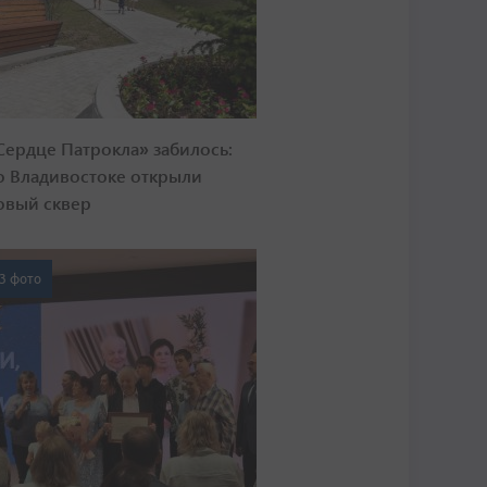
Сердце Патрокла» забилось:
о Владивостоке открыли
овый сквер
3 фото