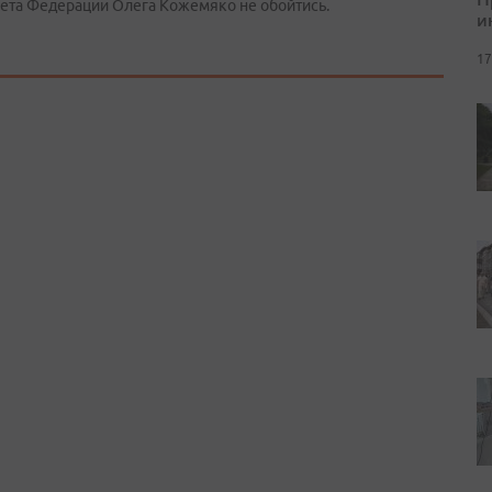
вета Федерации Олега Кожемяко не обойтись.
и
17