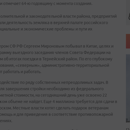
ни отмечает 64-ю годовщину с момента создания.
полнительной и законодательной власти района, предприятий
ли деятельность земляка в верхней палате российского
социальные и экономические проблемы и пути их
икером СФ РФ Сергеем Мироновым побывал в Китае, целях и
грамму выездного заседания членов Совета Федерации на
 об итогах поездки в Тернейский район. По его глубокому
рования, «северным», административно-территориальной
работать и работать.
содействие по ряду собственных непреодолимых задач. В
Для завершения стройки необходимо из федерального
метной стоимости, на сегодняшний день уже освоено 22
ком объеме не найдет. Еще 4 миллиона требуется для сдачи в
рском. Местные власти хотят сделать подарок ветеранам
помощь и для приведения в соответствие противопожарной
ениях.
П