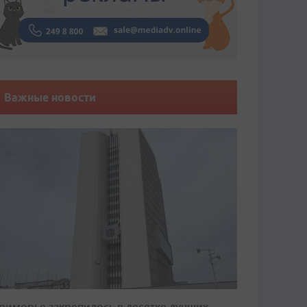
Важные новости
риморье закрепилось в десятке лучших