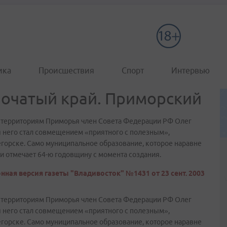
ика
Происшествия
Спорт
Интервью
початый край. Приморский
м территориям Приморья член Совета Федерации РФ Олег
я него стал совмещением «приятного с полезным»,
егорске. Само муниципальное образование, которое наравне
ни отмечает 64-ю годовщину с момента создания.
нная версия газеты "Владивосток" №1431 от 23 сент. 2003
м территориям Приморья член Совета Федерации РФ Олег
я него стал совмещением «приятного с полезным»,
егорске. Само муниципальное образование, которое наравне