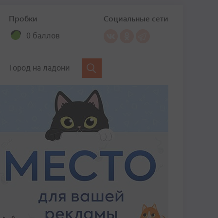
Пробки
Социальные сети
0 баллов
Город на ладони