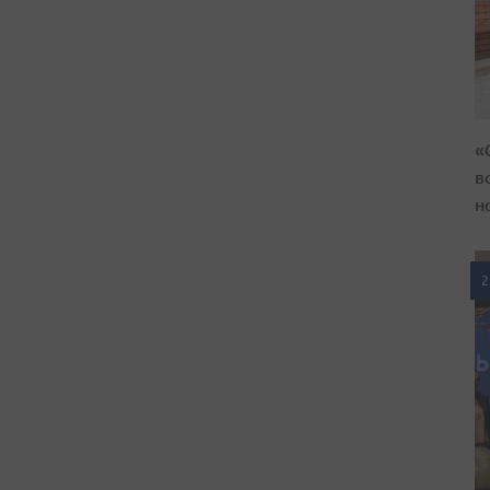
«
в
н
2