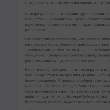
с Владивостоком не является дотационным, в эти д
На встречу с сенатором собрались руководители ис
и общественных организаций. Пожарцев интересова
парламента, перспективы развития края и района, 
разрешения.
Олег Кожемяко рассказал о том, что вместе со сп
результатах этого зарубежного турне. Сообщил про
тихоокеанскую окраину России и поделился мнением
убеждению, по вопросам лесопользования, райони
реформе и многим другим проблемам еще предстоит 
В свою очередь, пожарцы просят сенатора оказать 
Красном Яре стоит недостроенная средняя школа. 
бюджета выделить 15 миллионов рублей в рамках с
миллиона. Собственных средств бюджет района в та
строй дома-интерната для престарелых в селе Пожа
войны и труда к 60-летию Великой Победы. Нужна 
безопасности и сигнализации во всех учебных завед