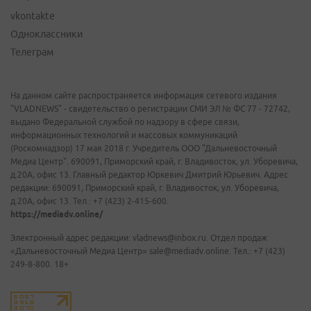
vkontakte
Одноклассники
Телеграм
На данном сайте распространяется информация сетевого издания
"VLADNEWS" - свидетельство о регистрации СМИ ЭЛ № ФС 77 - 72742,
выдано Федеральной службой по надзору в сфере связи,
информационных технологий и массовых коммуникаций
(Роскомнадзор) 17 мая 2018 г. Учредитель ООО "Дальневосточный
Медиа Центр". 690091, Приморский край, г. Владивосток, ул. Уборевича,
д.20А, офис 13. Главный редактор Юркевич Дмитрий Юрьевич. Адрес
редакции: 690091, Приморский край, г. Владивосток, ул. Уборевича,
д.20А, офис 13. Тел.: +7 (423) 2-415-600.
https://mediadv.online/
Электронный адрес редакции: vladnews@inbox.ru. Отдел продаж
«Дальневосточный Медиа Центр» sale@mediadv.online. Тел.: +7 (423)
249-8-800. 18+