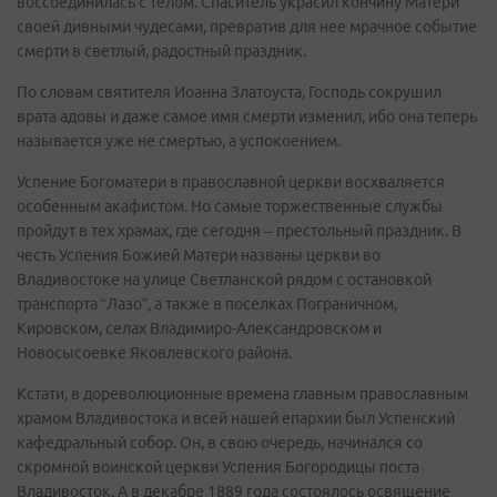
воссоединилась с телом. Спаситель украсил кончину Матери
своей дивными чудесами, превратив для нее мрачное событие
смерти в светлый, радостный праздник.
По словам святителя Иоанна Златоуста, Господь сокрушил
врата адовы и даже самое имя смерти изменил, ибо она теперь
называется уже не смертью, а успокоением.
Успение Богоматери в православной церкви восхваляется
особенным акафистом. Но самые торжественные службы
пройдут в тех храмах, где сегодня – престольный праздник. В
честь Успения Божией Матери названы церкви во
Владивостоке на улице Светланской рядом с остановкой
транспорта “Лазо”, а также в поселках Пограничном,
Кировском, селах Владимиро-Александровском и
Новосысоевке Яковлевского района.
Кстати, в дореволюционные времена главным православным
храмом Владивостока и всей нашей епархии был Успенский
кафедральный собор. Он, в свою очередь, начинался со
скромной воинской церкви Успения Богородицы поста
Владивосток. А в декабре 1889 года состоялось освящение