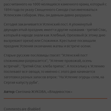
рассчитанного на 1000 молящихся каменного храма, который с
1894 года по указу Священного Синода стал именоваться
Успенским собором. Увы, он давным-давно разрушен.
Сегодня заканчивается Успенский пост. А упомянутый
двунадесятый праздник имеет и другие названия - третий Спас,
который в народе знали как Хлебный, Ореховый (к этому дню
вызревают орехи) или Спожинки. Крестьяне посвящали
праздник Успения окончанию жатвы и встрече осени.
Старые русские пословицы гласят: “Успенский пост
спожинками разрешается”, “Успение провожай, осень
встречай”, “Третий Спас хлеба припас”. А поскольку к Успению
поспевают все овощи, то именно с этого дня начинается
заготовка разных запасов впрок: “На Успение огурцы соли, на
Сергия капусту руби”.
Автор:
Светлана ЖУКОВА, «Владивосток»
Comments are disabled