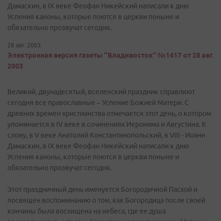
Дамаскин, в IX веке Феофан Никейский написали к дню
Успения каноны, которые поются в церкви поныне и
обязательно прозвучат сегодня.
28 авг. 2003
Электронная версия газеты "Владивосток" №1417 от 28 авг.
2003
Великий, двунадесятый, вселенский праздник справляют
сегодня все православные – Успение Божией Матери. С
древних времен христианства отмечается этот день, о котором
упоминается в IV веке в сочинениях Иеронима и Августина. К
слову, в V веке Анатолий Константинопольский, в VIII - Иоанн
Дамаскин, в IX веке Феофан Никейский написали к дню
Успения каноны, которые поются в церкви поныне и
обязательно прозвучат сегодня.
Этот праздничный день именуется Богородичной Пасхой и
посвящен воспоминанию о том, как Богородица после своей
кончины была восхищена на небеса, где ее душа