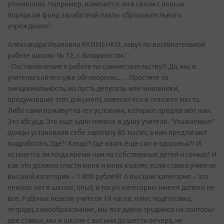
уточнениях. Например, изменится ли в связи с новым
порядком фонд заработной платы образовательного
учреждения?
Александра Ивановна ЯКИМЕНКО, завуч по воспитательной
работе школы № 12, г. Владивосток:
- Постановление о работе по совместительству?! Да, мы в
учительской его уже обговорили...… Простите за
эмоциональность, но пусть депутаты или чиновники,
придумавшие этот документ, повесят его в отхожее место.
Либо сами поживут на тех условиях, которые предлагают нам.
Это абсурд. Это еще один плевок в душу учителя. “Уважаемые”
думцы установили себе зарплату 85 тысяч, а нам предлагают
подработать. Где?! Когда?! Где взять еще сил и здоровья?! И
останется ли тогда время нам на собственных детей и семью? И
как это должно спасти меня и моих коллег, если ставка учителя
высшей категории – 1 800 рублей? А высшая категория – это
немало лет в школе, опыт, и такую категорию имеют далеко не
все. Рабочая неделя учителя 18 часов, плюс подготовка,
тетради, самообразование, мы все давно трудимся на полторы-
две ставки, мы в школе с восьми до шести вечера, не