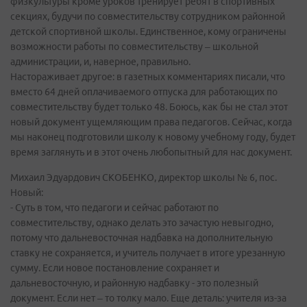
физкультуры кроме уроков тренирует ребят в спортивных
секциях, будучи по совместительству сотрудником районной
детской спортивной школы. Единственное, кому ограничены
возможности работы по совместительству – школьной
администрации, и, наверное, правильно.
Настораживает другое: в газетных комментариях писали, что
вместо 64 дней оплачиваемого отпуска для работающих по
совместительству будет только 48. Боюсь, как бы не стал этот
новый документ ущемляющим права педагогов. Сейчас, когда
мы наконец подготовили школу к новому учебному году, будет
время заглянуть и в этот очень любопытный для нас документ.
Михаил Эдуардович СКОБЕНКО, директор школы № 6, пос.
Новый:
- Суть в том, что педагоги и сейчас работают по
совместительству, однако делать это зачастую невыгодно,
потому что дальневосточная надбавка на дополнительную
ставку не сохраняется, и учитель получает в итоге урезанную
сумму. Если новое постановление сохраняет и
дальневосточную, и районную надбавку - это полезный
документ. Если нет – то толку мало. Еще деталь: учителя из-за