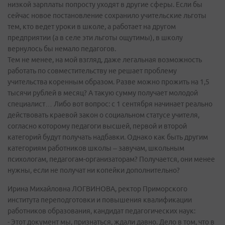
низкой зарплаты попросту уходят в другие сферы. Если бы
сейчас новое постановление сохранило учительские льготы
тем, кто ведет уроки в школе, а работает на другом
предприятии (а в селе эти льготы ощутимы), в школу
вернулось бы немало педагогов.
Тем не менее, на мой взгляд, даже легальная возможность
работать по совместительству не решает проблему
учительства коренным образом. Разве можно прожить на 1,5
тысячи рублей в месяц? А такую сумму получает молодой
специалист… Либо вот вопрос: с 1 сентября начинает реально
действовать краевой закон о социальном статусе учителя,
согласно которому педагоги высшей, первой и второй
категорий будут получать надбавки. Однако как быть другим
категориям работников школы – завучам, школьным
психологам, педагогам-организаторам? Получается, они менее
нужны, если не получат ни копейки дополнительно?
Ирина Михайловна ЛОГВИНОВА, ректор Приморского
института переподготовки и повышения квалификации
работников образования, кандидат педагогических наук:
- Этот документ мы, признаться, ждали давно. Дело в том, что в