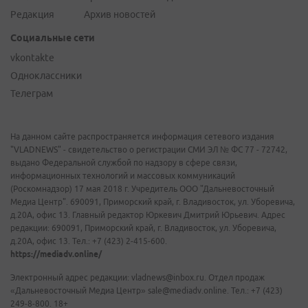
Редакция
Архив новостей
Социальные сети
vkontakte
Одноклассники
Телеграм
На данном сайте распространяется информация сетевого издания
"VLADNEWS" - свидетельство о регистрации СМИ ЭЛ № ФС 77 - 72742,
выдано Федеральной службой по надзору в сфере связи,
информационных технологий и массовых коммуникаций
(Роскомнадзор) 17 мая 2018 г. Учредитель ООО "Дальневосточный
Медиа Центр". 690091, Приморский край, г. Владивосток, ул. Уборевича,
д.20А, офис 13. Главный редактор Юркевич Дмитрий Юрьевич. Адрес
редакции: 690091, Приморский край, г. Владивосток, ул. Уборевича,
д.20А, офис 13. Тел.: +7 (423) 2-415-600.
https://mediadv.online/
Электронный адрес редакции: vladnews@inbox.ru. Отдел продаж
«Дальневосточный Медиа Центр» sale@mediadv.online. Тел.: +7 (423)
249-8-800. 18+