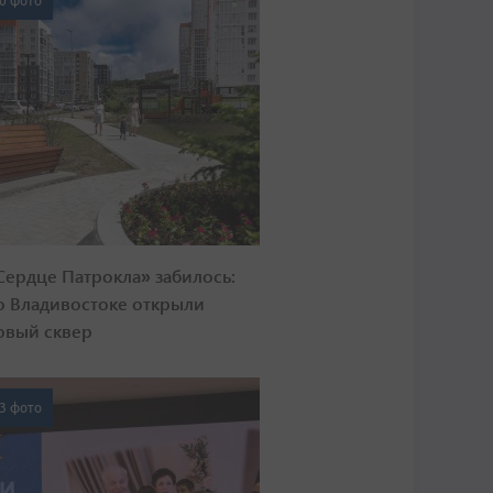
0 фото
Сердце Патрокла» забилось:
о Владивостоке открыли
овый сквер
3 фото