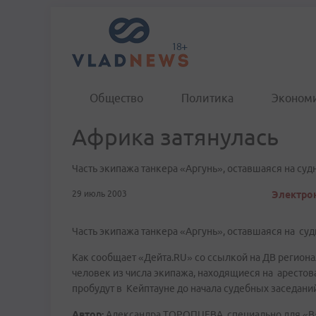
Общество
Политика
Эконом
Африка затянулась
Часть экипажа танкера «Аргунь», оставшаяся на суд
29 июль 2003
Электрон
Часть экипажа танкера «Аргунь», оставшаяся на су
Как сообщает «Дейта.RU» со ссылкой на ДВ регион
человек из числа экипажа, находящиеся на аресто
пробудут в Кейптауне до начала судебных заседаний.
Автор:
Александра ТОРОПЦЕВА, специально для «В