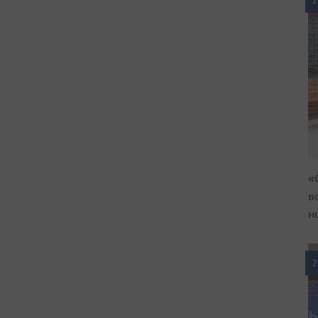
2
«
в
н
2