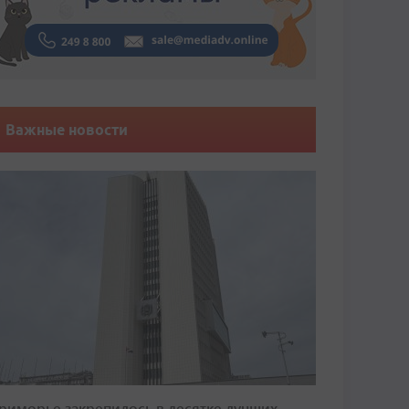
Важные новости
риморье закрепилось в десятке лучших