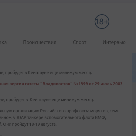
ика
Происшествия
Спорт
Интервью
не, пробудет в Кейптауне еще минимум месяц.
ная версия газеты "Владивосток" №1399 от 29 июль 2003
дне, пробудет в Кейптауне еще минимум месяц.
альную организацию Российского профсоюза моряков, семь
ванном в ЮАР танкере вспомогательного флота ВМФ,
 Они пройдут 18-19 августа.
»