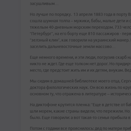
засушливым…
Но лучше по порядку. 13 апреля 1883 года в порту В
сошла шумная толпа – мужики, бабы, малые дети и с
тяжелым 40-дневным морским переходом. 733 челов
“Петербург”, на его борту еще 810 пассажиров - п
“зелэный клин”, как говорили на украинский манер.
заселить дальневосточные земли массово…
Еще немного времени, и эти люди, погрузив скарб на т
никто не ждет. Где еще толком нет дорог. Но приди
место, где предстоит жить им и их детям, внукам. Ве
Мы сидим в домашней библиотеке моего отца, Серг
доктора филологических наук. Он всю жизнь по кру
основном ту, что отражена в литературе – историче
На диктофоне крутится пленка: “Еще в детстве от б
шли морем, какие страны видели, что пережили. Но 
было. Еще говорили: а вот такая-то семья прибыла 
Потом с годами все прояснилось: дед по матери при