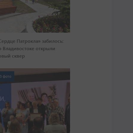
Сердце Патрокла» забилось:
о Владивостоке открыли
овый сквер
3 фото