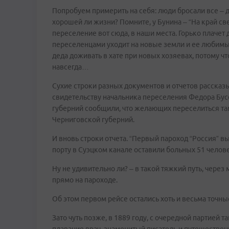
Попробуем примерить на себя: люди бросали все – д
хорошей ли жизни? Помните, у Бунина – “На край све
переселение вот сюда, в наши места. Горько плачет 
переселенцами уходит на новые земли и ее любимый
деда доживать в хате при новых хозяевах, потому чт
навсегда…
Сухие строки разных документов и отчетов рассказы
свидетельству начальника переселения Федора Бус
губерний сообщили, что желающих переселиться там
Черниговской губерний.
И вновь строки отчета. “Первый пароход “Россия” вы
порту в Суэцком канале оставили больных 51 человек
Ну не удивительно ли? – в такой тяжкий путь, чере
прямо на пароходе.
Об этом первом рейсе остались хоть и весьма точн
Зато чуть позже, в 1889 году, с очередной партией 