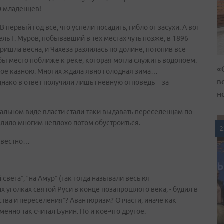
0 младенцев!
ервый год все, что успели посадить, гибло от засухи. А вот
ель Г. Муров, побывавший в тех местах чуть позже, в 1896
ришла весна, и Чахеза разлилась по долине, потопив все
бы место поближе к реке, которая могла служить водопоем.
«
ное казною. Многих ждала явно голодная зима…
в
нако в ответ получили лишь гневную отповедь – за
н
уральном виде власти стали-таки выдавать переселенцам по
волило многим неплохо потом обустроиться.
2
известно…
 света”, “на Амур” (так тогда называли весь юг
х уголках святой Руси в конце позапрошлого века, - будил в
тва и переселения”? Авантюризм? Отчасти, иначе как
менно так считал Бунин. Но и кое-что другое.