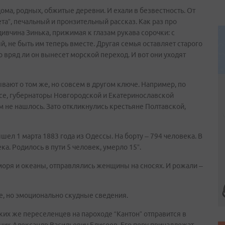
ома, родных, обжитые деревни. И ехали в безвестность. От
та”, печальный и пронзительный рассказ. Как раз про
дивчина Зинька, прижимая к глазам рукава сорочки: с
, не быть им теперь вместе. Другая семья оставляет старого
о вряд ли он вынесет морской переход. И вот они уходят
вают о том же, но совсем в другом ключе. Например, по
се, губернаторы Новгородской и Екатеринославской
 не нашлось. Зато откликнулись крестьяне Полтавской,
шел 1 марта 1883 года из Одессы. На борту – 794 человека. В
а. Родилось в пути 5 человек, умерло 15”.
з моря и океаны, отправлялись женщины на сносях. И рожали –
ые, но эмоционально скудные сведения.
таких же переселенцев на пароходе “Кантон” отправится в