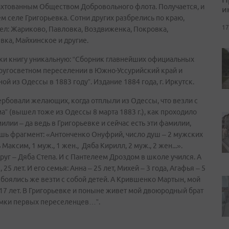
рахтованным Обществом Добровольного флота. Получается, и
и
м селе Григорьевка. Сотни других разбрелись по краю,
17
сел: Жариково, Павловка, Воздвиженка, Покровка,
вка, Майхинское и другие.
руки книгу уникальную: “Сборник главнейших официальных
ругосветном переселении в Южно-Уссурийский край и
ой из Одессы в 1883 году”. Издание 1884 года, г. Иркутск.
ербовали желающих, когда отплыли из Одессы, что везли с
ма” (вышел тоже из Одессы 8 марта 1883 г.), как проходило
илии – да ведь в Григорьевке и сейчас есть эти фамилии,
ишь фрагмент: «Антонченко Онуфрий, число душ – 2 мужских
Максим, 1 муж., 1 жен., Дяба Кирилл, 2 муж., 2 жен...».
друг – Дяба Степа. И с Пантелеем Дроздом в школе учился. А
25 лет. И его семья: Анна – 25 лет, Михей – 3 года, Агафья – 5
е боялись же везти с собой детей. А Крившенко Мартын, мой
 17 лет. В Григорьевке и поныне живет мой двоюродный брат
томки первых переселенцев…”.