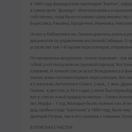
в 1889 году французским пароходом “Кантон”, заф
в самом деле “француз”. Мои поселились в нынешне
собственно, тогда было основано сразу множество 
Борисовка, Раковка, Городечное, Ивановка, Николае
Но вот в библиотеке им. Ленина довелось взять в 
документов по управлению восточной Сибирью. О к
устройстве там 1-й партии переселенцев, отправленн
По-чиновничьи аккуратное, точное описание – как в
собой, а что погрузили на грузовой пароход “Костро
плавание. И точный список всех! Вглядываюсь в фам
значит, живы потомки первых переселенцев. Вот л
и 5 женских. Антонченко Семен, 3 муж., 1 жен. Дрань 
Помню, в детстве, в 30-х годах, у меня был первый 
вот в списке и мой прадед по матери – Семен Усенок, 
лет, Марфа – 1 год. Молодые были, полные сил. И н
дед, прибыл сюда “Кантоном” в 1889 году, было ему
Дмитрий Петров, там и его сыновья с семьями. По
В ПОИСКАХ СЧАСТЬЯ