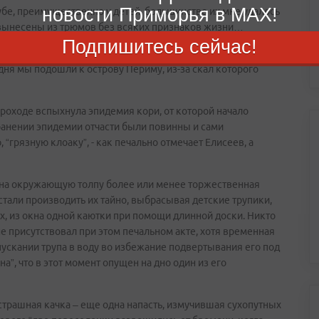
новости Приморья в MAX!
лубе, преимущественно у детей, большинство их мне удалось
и вынесены из трюмов без всяких признаков жизни…
Подпишитесь сейчас!
ло пять смертных случаев, и я готовился потерять еще
ня мы подошли к острову Периму, из-за скал которого
пароходе вспыхнула эпидемия кори, от которой начало
транении эпидемии отчасти были повинны и сами
грязную клоаку”, - как печально отмечает Елисеев, а
т на окружающую толпу более или менее торжественная
стали производить их тайно, выбрасывая детские трупики,
х, из окна одной каютки при помощи длинной доски. Никто
е присутствовал при этом печальном акте, хотя временная
ускании трупа в воду во избежание подвертывания его под
а”, что в этот момент опущен на дно один из его
трашная качка – еще одна напасть, измучившая сухопутных