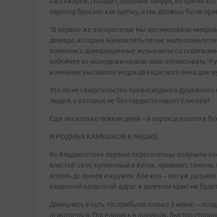
пассажиров. Позади страшный тайфун, во время кот
пароход бросало как щепку, и мы должны были прив
“В первое же воскресенье мы организовали импров
девицы, которые начали петь песни, мало-помалу 
появились доморощенные музыканты со скрипками,
побойчее из молодежи начали лихо отплясывать “Р
компания выставила ведра два красного вина для 
Это ли не свидетельство превосходного душевного
людей, о которых не без гордости пишет Елисеев?
Еще несколько тяжких дней – и пароход вошел в бух
И РОДНЫХ КАМУШКОВ В МЕШКЕ
Во Владивостоке первые переселенцы получили ко
властей: скот, купленный в Китае, провиант, семена.
вплоть до ложек и кружек. Кое-кто – вот уж дальнов
квашеной капусткой: вдруг в далеком краю не будет
Двинулись в путь. Но прибыли только 3 июня! – позд
осмотреться. Поселились в шалашах, быстро строили 