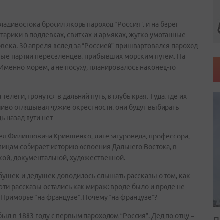
ладивостока бросил якорь пароход “Россия”, и на берег
тарики в поддевках, свитках и армяках, жутко умотанные
ека. 30 апреля вслед за “Россией” пришвартовался пароход
ервые партии переселенцев, прибывших морским путем. На
 Именно морем, а не посуху, планировалось наконец-то
елеги, тронутся в дальний путь, в глубь края. Туда, где их
рчиво оглядывая чужие окрестности, они будут выбирать
дь назад пути нет…
ея Филипповича Крившенко, литературоведа, профессора,
пицам собирает историю освоения Дальнего Востока, в
ской, документальной, художественной.
абушек и дедушек доводилось слышать рассказы о том, как
эти рассказы остались как мираж: вроде было и вроде не
в Приморье “на французе”. Почему “на французе”?
был в 1883 году с первым пароходом “Россия”. Дед по отцу –
П