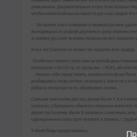
плавание врач, знаменитый писатель и путешествен
уникальные документальные и при этом полные внут
необыкновенной выносливости русских людей. И о 
“…Во время этого плавания в первый раз мне удалос
выходивших из родной деревни и сразу перенесенн
условиях русский человек переносил все лишения в
И все же Елисеев не может не отразить всю правду.
“Особенно тяжело стало нам на третий день плаван
показывал +28 (35 гр. по Цельсию. – М.И.), абсолю
…Можно себе представить, какова атмосфера была то
разбирались тогда ни пол, ни возраст, никто не стес
рубах и, несмотря на то, обливались потом.
Самыми тяжелыми для нас днями были 7, 8 и 9 июля, 
освежал, а буквально обжигал северных жителей, 
двумя пустынями. Июля 8 начались солнечные, или, 
одновременно пало трое человек в трюмах, с трудом
9 июля беды продолжались.
Пр