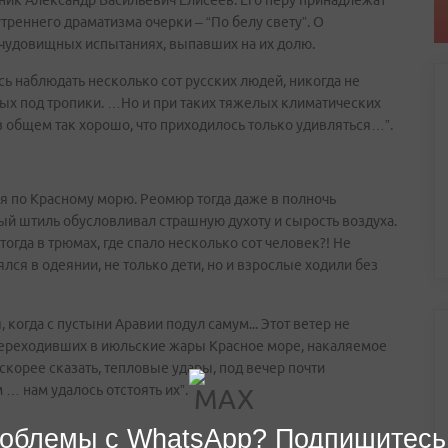
ник Александр Васильевич Елисеев. Его перу принадлежат
реннего драматизма очерки – “По белу свету”. О
чудовищных испытаниях, выпавших на их долю.
ь наблюдать несколько сот русских людей, никогда не
ых под тропики. …Но и при таких тяжелых климатических
 общем так хорошо, что приходилось только удивляться…”.
ия по Красному морю. Реомюр тогда даже в полночь
тный штиль обусловливал страшную духоту и сырость воздуха.
гда в трюмах, где спало несколько сот человек?! Не
нялся в одеянии, не только дети, но и взрослые ходили без
когда с пустыни Аравии подул самум... Этот ветер не
переходивших в июльские жары Красное море, накаляемое
скорее сказать, тепловые удары, под вечер почти
 … нам удалось отстоять их”.
облемы с WhatsApp? Подпишитесь