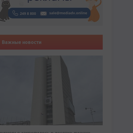
Важные новости
риморье закрепилось в десятке лучших