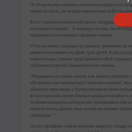
“В 10 часов утра начались солнечные удары и на па
также отстоять, но четверо малолетних ребят был
В этот тяжелый и памятный день к полудню у нас бы
несколько человек… К нашему счастью, после полуд
прорвалось освежающее дыхание океана…”.
И тем не менее ситуация оставалась трагичной: на 
умирать ежедневно по двое, трое детей. В распрос
переселенцы: трюмы представляли собой страшную, “
заболевших детей скрывали всеми силами…
“Убедившись в самом начале, как тяжело действуе
обстановка так называемых “морских похорон”, мы 
обшитые парусиною, с балластинами на обоих конца
из посторонних, кроме близких родных покойного, н
остановка машины, которую мы производили при оп
лопасти винта, давала знать всему населению “Кантон
сограждан…”.
Но вот пройдены самые знойные широты, позади и с