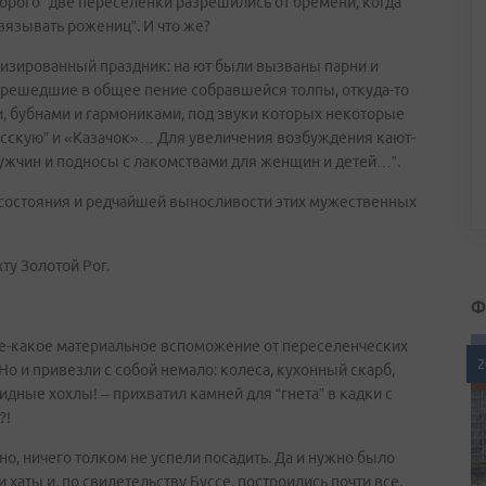
орого “две переселенки разрешились от бремени, когда
язывать рожениц”. И что же?
изированный праздник: на ют были вызваны парни и
перешедшие в общее пение собравшейся толпы, откуда-то
 бубнами и гармониками, под звуки которых некоторые
усскую” и «Казачок»… Для увеличения возбуждения кают-
мужчин и подносы с лакомствами для женщин и детей…”.
 состояния и редчайшей выносливости этих мужественных
ту Золотой Рог.
Ф
е-какое материальное вспоможение от переселенческих
2
 Но и привезли с собой немало: колеса, кухонный скарб,
идные хохлы! – прихватил камней для “гнета” в кадки с
?!
но, ничего толком не успели посадить. Да и нужно было
хаты и, по свидетельству Буссе, построились почти все.