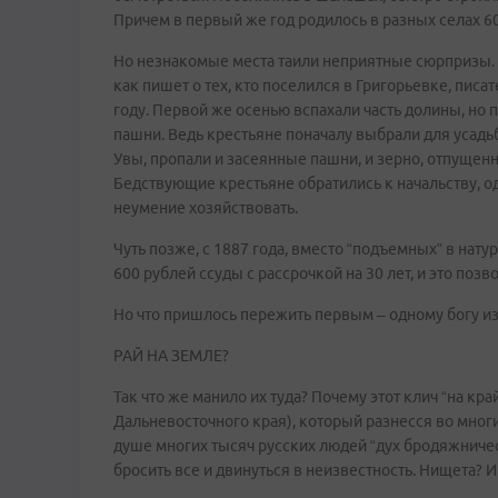
Причем в первый же год родилось в разных селах 6
Но незнакомые места таили неприятные сюрпризы. В п
как пишет о тех, кто поселился в Григорьевке, писат
году. Первой же осенью вспахали часть долины, но п
пашни. Ведь крестьяне поначалу выбрали для усадь
Увы, пропали и засеянные пашни, и зерно, отпущен
Бедствующие крестьяне обратились к начальству, од
неумение хозяйствовать.
Чуть позже, с 1887 года, вместо “подъемных” в нат
600 рублей ссуды с рассрочкой на 30 лет, и это поз
Но что пришлось пережить первым – одному богу 
РАЙ НА ЗЕМЛЕ?
Так что же манило их туда? Почему этот клич “на край
Дальневосточного края), который разнесся во многи
душе многих тысяч русских людей “дух бродяжничес
бросить все и двинуться в неизвестность. Нищета? И