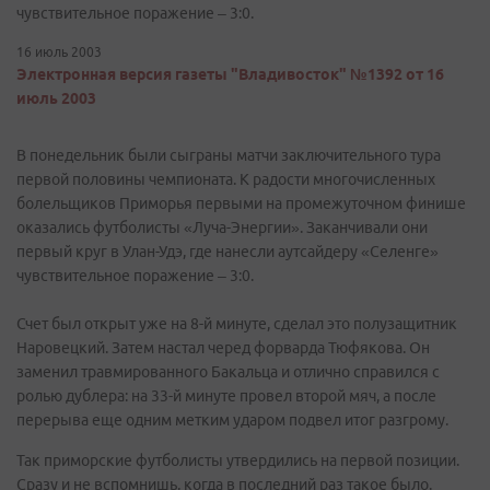
чувствительное поражение – 3:0.
16 июль 2003
Электронная версия газеты "Владивосток" №1392 от 16
июль 2003
В понедельник были сыграны матчи заключительного тура
первой половины чемпионата. К радости многочисленных
болельщиков Приморья первыми на промежуточном финише
оказались футболисты «Луча-Энергии». Заканчивали они
первый круг в Улан-Удэ, где нанесли аутсайдеру «Селенге»
чувствительное поражение – 3:0.
Счет был открыт уже на 8-й минуте, сделал это полузащитник
Наровецкий. Затем настал черед форварда Тюфякова. Он
заменил травмированного Бакальца и отлично справился с
ролью дублера: на 33-й минуте провел второй мяч, а после
перерыва еще одним метким ударом подвел итог разгрому.
Так приморские футболисты утвердились на первой позиции.
Сразу и не вспомнишь, когда в последний раз такое было.