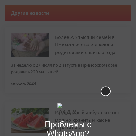
Другие новости
Более 2,5 тысячи семей в
Приморье стали дважды
родителями с начала года
За неделю с 27 июля по 2 августа в Приморском крае
родились 229 малышей
сегодня, 02:24
Разрезанный арбуз: сколько
можно хранить и как не
Проблемы с
отравиться
WhatsApp?