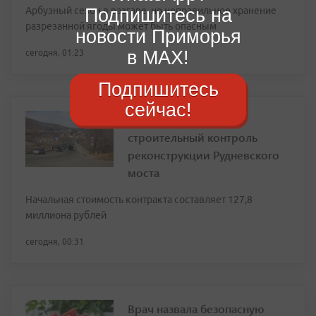
Подпишитесь на
Арбузный сезон в разгаре, но неправильное хранение
разрезанной ягоды может быть опасным
новости Приморья
в MAX!
сегодня, 01:23
Подпишитесь
сейчас!
Объявлен аукцион на
строительный контроль
реконструкции Рудневского
моста
Начальная стоимость контракта составляет 127,8
миллиона рублей
сегодня, 00:31
Врач назвала безопасную