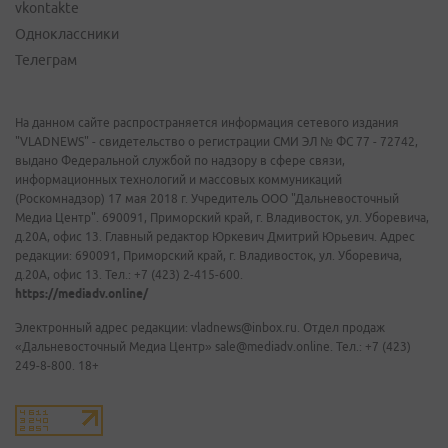
vkontakte
Одноклассники
Телеграм
На данном сайте распространяется информация сетевого издания
"VLADNEWS" - свидетельство о регистрации СМИ ЭЛ № ФС 77 - 72742,
выдано Федеральной службой по надзору в сфере связи,
информационных технологий и массовых коммуникаций
(Роскомнадзор) 17 мая 2018 г. Учредитель ООО "Дальневосточный
Медиа Центр". 690091, Приморский край, г. Владивосток, ул. Уборевича,
д.20А, офис 13. Главный редактор Юркевич Дмитрий Юрьевич. Адрес
редакции: 690091, Приморский край, г. Владивосток, ул. Уборевича,
д.20А, офис 13. Тел.: +7 (423) 2-415-600.
https://mediadv.online/
Электронный адрес редакции: vladnews@inbox.ru. Отдел продаж
«Дальневосточный Медиа Центр» sale@mediadv.online. Тел.: +7 (423)
249-8-800. 18+