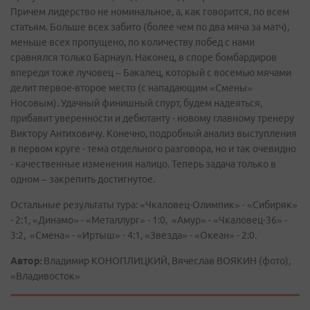
Причем лидерство не номинальное, а, как говорится, по всем
статьям. Больше всех забито (более чем по два мяча за матч),
меньше всех пропущено, по количеству побед с нами
сравнялся только Барнаул. Наконец, в споре бомбардиров
впереди тоже лучовец – Бакалец, который с восемью мячами
делит первое-второе место (с нападающим «Смены»
Носовым). Удачный финишный спурт, будем надеяться,
прибавит уверенности и дебютанту - новому главному тренеру
Виктору Антиховичу. Конечно, подробный анализ выступления
в первом круге - тема отдельного разговора, но и так очевидно
- качественные изменения налицо. Теперь задача только в
одном – закрепить достигнутое.
Остальные результаты тура: «Чкаловец-Олимпик» - «Сибиряк»
- 2:1, «Динамо» - «Металлург» - 1:0, «Амур» - «Чкаловец-36» -
3:2, «Смена» - «Иртыш» - 4:1, «Звезда» - «Океан» - 2:0.
Автор:
Владимир КОНОПЛИЦКИЙ, Вячеслав ВОЯКИН (фото),
«Владивосток»