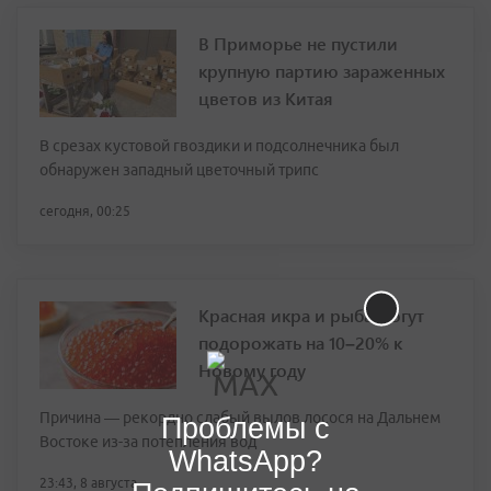
В Приморье не пустили
крупную партию зараженных
цветов из Китая
В срезах кустовой гвоздики и подсолнечника был
обнаружен западный цветочный трипс
сегодня, 00:25
Красная икра и рыба могут
подорожать на 10–20% к
Новому году
Причина — рекордно слабый вылов лосося на Дальнем
Проблемы с
Востоке из-за потепления вод
WhatsApp?
23:43, 8 августа