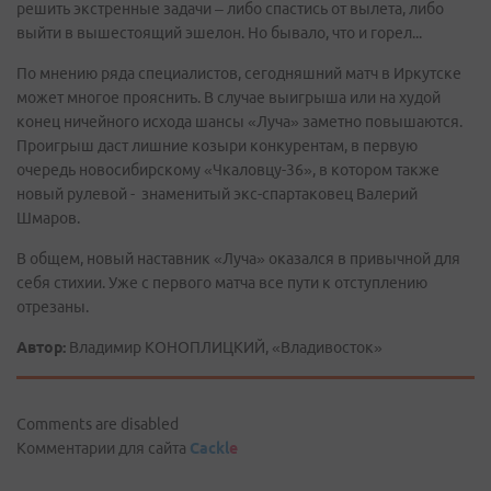
решить экстренные задачи – либо спастись от вылета, либо
выйти в вышестоящий эшелон. Но бывало, что и горел...
По мнению ряда специалистов, сегодняшний матч в Иркутске
может многое прояснить. В случае выигрыша или на худой
конец ничейного исхода шансы «Луча» заметно повышаются.
Проигрыш даст лишние козыри конкурентам, в первую
очередь новосибирскому «Чкаловцу-36», в котором также
новый рулевой - знаменитый экс-спартаковец Валерий
Шмаров.
В общем, новый наставник «Луча» оказался в привычной для
себя стихии. Уже с первого матча все пути к отступлению
отрезаны.
Автор:
Владимир КОНОПЛИЦКИЙ, «Владивосток»
Comments are disabled
Комментарии для сайта
Cackl
e