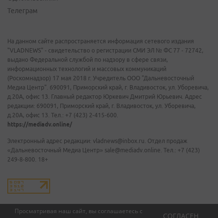
Телеграм
На данном сайте распространяется информация сетевого издания
"VLADNEWS" - свидетельство о регистрации СМИ ЭЛ № ФС 77 - 72742,
выдано Федеральной службой по надзору в сфере связи,
информационных технологий и массовых коммуникаций
(Роскомнадзор) 17 мая 2018 г. Учредитель ООО "Дальневосточный
Медиа Центр". 690091, Приморский край, г. Владивосток, ул. Уборевича,
д.20А, офис 13. Главный редактор Юркевич Дмитрий Юрьевич. Адрес
редакции: 690091, Приморский край, г. Владивосток, ул. Уборевича,
д.20А, офис 13. Тел.: +7 (423) 2-415-600.
https://mediadv.online/
Электронный адрес редакции: vladnews@inbox.ru. Отдел продаж
«Дальневосточный Медиа Центр» sale@mediadv.online. Тел.: +7 (423)
249-8-800. 18+
Просматривая наш сайт, вы соглашаетесь с
СОГЛАСЕН