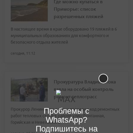
Где можно купаться в
Приморье: список
разрешенных пляжей
В настоящее время в крае оборудовано 19 пляжей в 6
муниципальных образованиях для комфортного и
безопасного отдыха жителей
сегодня, 11:12
Прокуратура Владивостока
взяла на особый контроль
ремонт теплотрасс
Проблемы с
Прокурор Ленинского района проверил ход ремонтных
работ тепловых сетей в районе улиц Фонтанная,
WhatsApp?
Горийская и Невельского
Подпишитесь на