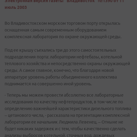
Электронная версия газеты "Владивосток" №1390 от 11
июль 2003
Во Владивостокском морском торговом порту открылась
оснащенная самым современным оборудованием
комплексная лаборатория по охране окружающей среды.
Под ее крышу съехались три до этого самостоятельных
подразделения порта: лаборатории нефтебазы, котельной
теплового хозяйства и непосредственно охраны окружающей
среды. А самое главное, конечно, что благодаря новой
аппаратуре уровень работы объединенного коллектива
поднимается на совершенно иной уровень.
- Теперь мы можем провести абсолютно все лабораторные
исследования по качеству нефтепродуктов, в том числе по
определению важнейшей характеристики дизельного топлива
– цетанового числа, - рассказала на презентации комплексной
лаборатории ее начальник Людмила Левенец. – Отныне не
будет никаких задержек и с тем, чтобы качественно сделать
анализы выбросов котельной, сточных вод, дождевых