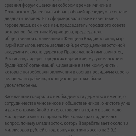
сравнил форум с Земским собором времен Минина и
Пожарского. Далее был избран рабочий президиум в составе
двадцати человек. Его сформировали такие известные в
городе люди, как Яков Кан, председатель городского совета
ветеранов, Валентина Кудрявцева, председатель
общественной организации «Женщина Владивостока», мэр
Юрий Копылов, Игорь Заславский, ректор Дальневосточной
академии искусств, директор Православной гимназии отец
Ростислав, лидеры городских еврейской, мусульманской и
буддийской организаций. Сидевшие в зале коммунисты,
которые потребовали включения в состав президиума своего
человека из рабочих, в конце концов тоже были
удовлетворены.
Заседавшие говорили о необходимости держаться вместе, о
сотрудничестве чиновников и общественников, о чистоте улиц
и даже о трамвайной этике, сетовали на то, что в зале мало
молодежи и много стариков. Несколько раз поднимался
вопрос, почему Владивосток, который зарабатывает около 13
миллиардов рублей в год, вынужден жить всего на 3-3,5