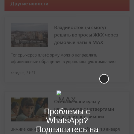
Другие новости
Владивостокцы смогут
решать вопросы ЖКХ через
домовые чаты в МАХ
Теперь через платформу можно направлять
официальные обращения в управляющую компанию
сегодня, 21:27
Осенние каникулы у
школьников с четвертями
Проблемы с
будут длиннее зимних
WhatsApp?
Подпишитесь на
Зимние каникулы продлятся с 31 декабря по 10 января