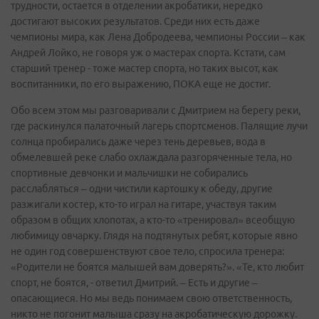
трудности, остается в отделении акробатики, нередко
достигают высоких результатов. Среди них есть даже
чемпионы мира, как Лена Добродеева, чемпионы России – как
Андрей Лойко, не говоря уж о мастерах спорта. Кстати, сам
старший тренер - тоже мастер спорта, но таких высот, как
воспитанники, по его выражению, ПОКА еще не достиг.
Обо всем этом мы разговаривали с Дмитрием на берегу реки,
где раскинулся палаточный лагерь спортсменов. Палящие лучи
солнца пробирались даже через тень деревьев, вода в
обмелевшей реке слабо охлаждала разгоряченные тела, но
спортивные девчонки и мальчишки не собирались
расслабляться – одни чистили картошку к обеду, другие
разжигали костер, кто-то играл на гитаре, участвуя таким
образом в общих хлопотах, а кто-то «тренировал» всеобщую
любимицу овчарку. Глядя на подтянутых ребят, которые явно
не один год совершенствуют свое тело, спросила тренера:
«Родители не боятся малышей вам доверять?». «Те, кто любит
спорт, не боятся, - ответил Дмитрий. – Есть и другие –
опасающиеся. Но мы ведь понимаем свою ответственность,
никто не погонит малыша сразу на акробатическую дорожку.