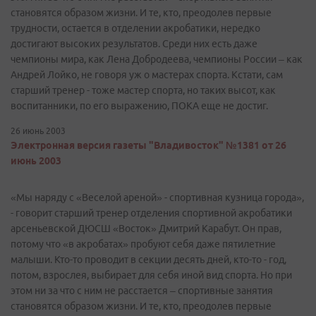
становятся образом жизни. И те, кто, преодолев первые
трудности, остается в отделении акробатики, нередко
достигают высоких результатов. Среди них есть даже
чемпионы мира, как Лена Добродеева, чемпионы России – как
Андрей Лойко, не говоря уж о мастерах спорта. Кстати, сам
старший тренер - тоже мастер спорта, но таких высот, как
воспитанники, по его выражению, ПОКА еще не достиг.
26 июнь 2003
Электронная версия газеты "Владивосток" №1381 от 26
июнь 2003
«Мы наряду с «Веселой ареной» - спортивная кузница города»,
- говорит старший тренер отделения спортивной акробатики
арсеньевской ДЮСШ «Восток» Дмитрий Карабут. Он прав,
потому что «в акробатах» пробуют себя даже пятилетние
малыши. Кто-то проводит в секции десять дней, кто-то - год,
потом, взрослея, выбирает для себя иной вид спорта. Но при
этом ни за что с ним не расстается – спортивные занятия
становятся образом жизни. И те, кто, преодолев первые