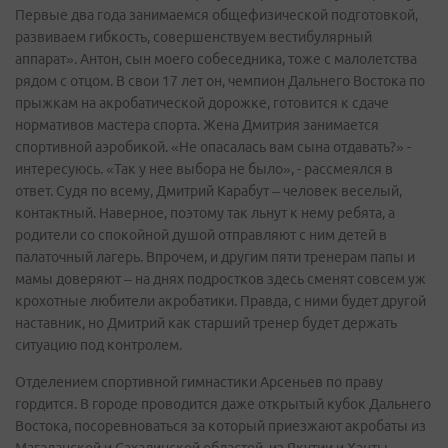
Первые два года занимаемся общефизической подготовкой,
развиваем гибкость, совершенствуем вестибулярный
аппарат». Антон, сын моего собеседника, тоже с малолетства
рядом с отцом. В свои 17 лет он, чемпион Дальнего Востока по
прыжкам на акробатической дорожке, готовится к сдаче
нормативов мастера спорта. Жена Дмитрия занимается
спортивной аэробикой. «Не опасалась вам сына отдавать?» -
интересуюсь. «Так у нее выбора не было», - рассмеялся в
ответ. Судя по всему, Дмитрий Карабут – человек веселый,
контактный. Наверное, поэтому так льнут к нему ребята, а
родители со спокойной душой отправляют с ним детей в
палаточный лагерь. Впрочем, и другим пяти тренерам папы и
мамы доверяют – на днях подростков здесь сменят совсем уж
крохотные любители акробатики. Правда, с ними будет другой
наставник, но Дмитрий как старший тренер будет держать
ситуацию под контролем.
Отделением спортивной гимнастики Арсеньев по праву
гордится. В городе проводится даже открытый кубок Дальнего
Востока, посоревноваться за который приезжают акробаты из