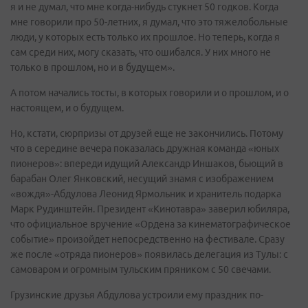
я и не думал, что мне когда-нибудь стукнет 50 годков. Когда
мне говорили про 50-летних, я думал, что это тяжелобольные
люди, у которых есть только их прошлое. Но теперь, когда я
сам среди них, могу сказать, что ошибался. У них много не
только в прошлом, но и в будущем».
А потом начались тосты, в которых говорили и о прошлом, и о
настоящем, и о будущем.
Но, кстати, сюрпризы от друзей еще не закончились. Потому
что в середине вечера показалась дружная команда «юных
пионеров»: впереди идущий Александр Иншаков, бьющий в
барабан Олег Янковский, несущий знамя с изображением
«вождя»-Абдулова Леонид Ярмольник и хранитель подарка
Марк Рудинштейн. Президент «Кинотавра» заверил юбиляра,
что официальное вручение «Ордена за кинематографическое
событие» произойдет непосредственно на фестивале. Сразу
же после «отряда пионеров» появилась делегация из Тулы: с
самоваром и огромным тульским пряником с 50 свечами.
Грузинские друзья Абдулова устроили ему праздник по-