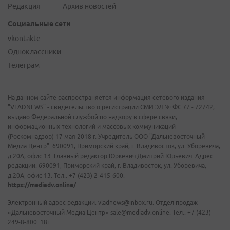
Редакция
Архив новостей
Социальные сети
vkontakte
Одноклассники
Телеграм
На данном сайте распространяется информация сетевого издания
"VLADNEWS" - свидетельство о регистрации СМИ ЭЛ № ФС 77 - 72742,
выдано Федеральной службой по надзору в сфере связи,
информационных технологий и массовых коммуникаций
(Роскомнадзор) 17 мая 2018 г. Учредитель ООО "Дальневосточный
Медиа Центр". 690091, Приморский край, г. Владивосток, ул. Уборевича,
д.20А, офис 13. Главный редактор Юркевич Дмитрий Юрьевич. Адрес
редакции: 690091, Приморский край, г. Владивосток, ул. Уборевича,
д.20А, офис 13. Тел.: +7 (423) 2-415-600.
https://mediadv.online/
Электронный адрес редакции: vladnews@inbox.ru. Отдел продаж
«Дальневосточный Медиа Центр» sale@mediadv.online. Тел.: +7 (423)
249-8-800. 18+