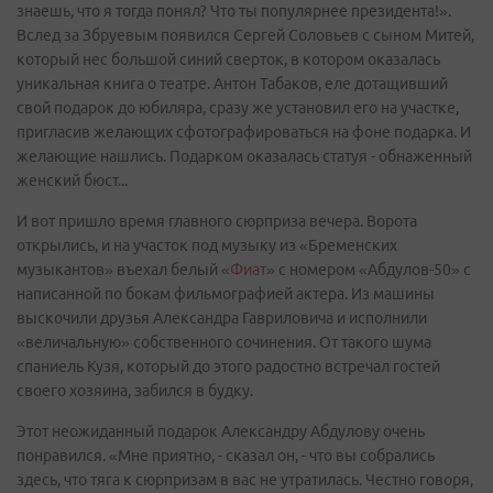
знаешь, что я тогда понял? Что ты популярнее президента!».
Вслед за Збруевым появился Сергей Соловьев с сыном Митей,
который нес большой синий сверток, в котором оказалась
уникальная книга о театре. Антон Табаков, еле дотащивший
свой подарок до юбиляра, сразу же установил его на участке,
пригласив желающих сфотографироваться на фоне подарка. И
желающие нашлись. Подарком оказалась статуя - обнаженный
женский бюст...
И вот пришло время главного сюрприза вечера. Ворота
открылись, и на участок под музыку из «Бременских
музыкантов» въехал белый «
Фиат
» с номером «Абдулов-50» с
написанной по бокам фильмографией актера. Из машины
выскочили друзья Александра Гавриловича и исполнили
«величальную» собственного сочинения. От такого шума
спаниель Кузя, который до этого радостно встречал гостей
своего хозяина, забился в будку.
Этот неожиданный подарок Александру Абдулову очень
понравился. «Мне приятно, - сказал он, - что вы собрались
здесь, что тяга к сюрпризам в вас не утратилась. Честно говоря,