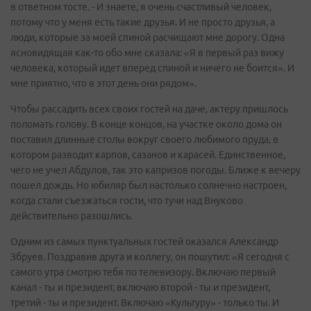
в ответном тосте. - И знаете, я очень счастливый человек,
потому что у меня есть такие друзья. И не просто друзья, а
люди, которые за моей спиной расчищают мне дорогу. Одна
ясновидящая как-то обо мне сказала: «Я в первый раз вижу
человека, который идет вперед спиной и ничего не боится». И
мне приятно, что в этот день они рядом».
Чтобы рассадить всех своих гостей на даче, актеру пришлось
поломать голову. В конце концов, на участке около дома он
поставил длинные столы вокруг своего любимого пруда, в
котором разводит карпов, сазанов и карасей. Единственное,
чего не учел Абдулов, так это капризов погоды. Ближе к вечеру
пошел дождь. Но юбиляр был настолько солнечно настроен,
когда стали съезжаться гости, что тучи над Внуково
действительно разошлись.
Одним из самых пунктуальных гостей оказался Александр
Збруев. Поздравив друга и коллегу, он пошутил: «Я сегодня с
самого утра смотрю тебя по телевизору. Включаю первый
канал - ты и президент, включаю второй - ты и президент,
третий - ты и президент. Включаю «Культуру» - только ты. И