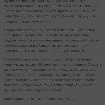
грузински: молодые люди в национальных костюмах
торжественно внесли вкуснейшие блюда, а потом исполнили
несколько песен. Спокойно сидеть при этом на одном месте
было сложно, и юбиляр не только поддержал поющих, но и
станцевал... подобие лезгинки.
А когда совсем стемнело, начался фейерверк. В сверкании
огней появился запоздавший гость - Андрей Макаревич.
Поздравив юбиляра, музыкант отправился следить за тем, как
готовятся шашлыки. «А вдруг без меня не справятся! -
пошутил он. - Это же очень ответственный процесс!».
А пока Макаревич следил за процессом, Абдулов, загадав
желание, уже задувал 50 свечей на тульском прянике. О своем
заветном желании он, конечно же, никому не сказал, а то не
исполнится. Зато гостям, которые начали разъезжаться уже
далеко за полночь, посоветовал загадать желание вернуться
сюда вновь и бросить монетку в пруд. Правда, уточнил, что
меньше пяти рублей бросать не стоит...
Автор:
Ирина ДАНИЛОВА, специально для «В»