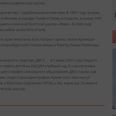
ю хореографическую школу.
удничество с зарубежными коллегами. В 1997 году лучшие
Японии, в городах Тояма и Токио, и тогда же, в конце 1997
ащиеся японской балетной школы «Ваде». В 2000 году
ансамбля штата Юта (США).
 практически во всех театрах страны: Антон Кузнецов -
катеринбургского театра оперы и балета, Нонна Полякова -
ла вошла в структуру ДВГУ, а 1 июня 2003 года открыто
т прием детей на 2003/04 учебный год. Его выпускники
сшего профессионального образования ДВГУ, таким, как
ие, педагогика хореографии. Кроме того, они смогут
кое и балетное отделения ГИТИСа. Мы ждем вас 20 июня в
ическая школа).
П