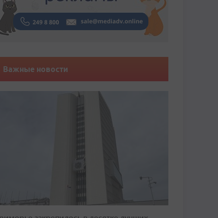
Важные новости
риморье закрепилось в десятке лучших