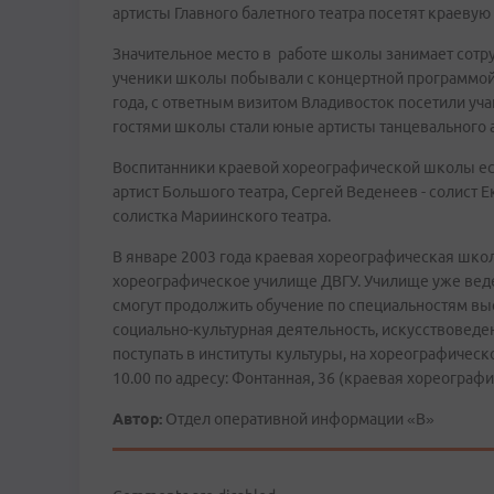
артисты Главного балетного театра посетят краеву
Значительное место в работе школы занимает сотр
ученики школы побывали с концертной программой в 
года, с ответным визитом Владивосток посетили уч
гостями школы стали юные артисты танцевального 
Воспитанники краевой хореографической школы есть
артист Большого театра, Сергей Веденеев - солист Е
солистка Мариинского театра.
В январе 2003 года краевая хореографическая шко
хореографическое училище ДВГУ. Училище уже веде
смогут продолжить обучение по специальностям вы
социально-культурная деятельность, искусствоведен
поступать в институты культуры, на хореографичес
10.00 по адресу: Фонтанная, 36 (краевая хореограф
Автор:
Отдел оперативной информации «В»