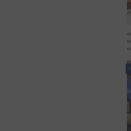
«
в
н
2