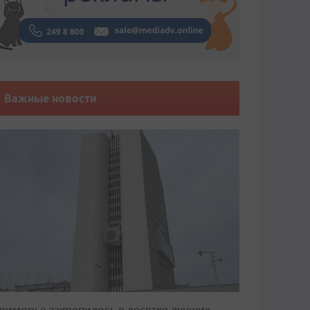
Важные новости
риморье закрепилось в десятке лучших