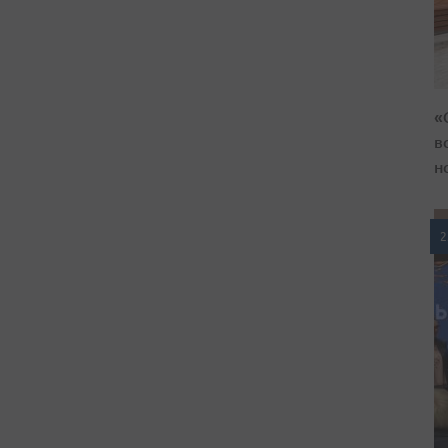
«
в
н
2