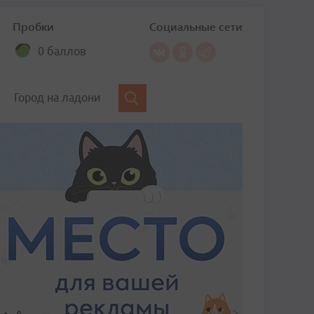
Пробки
Социальные сети
0 баллов
Город на ладони