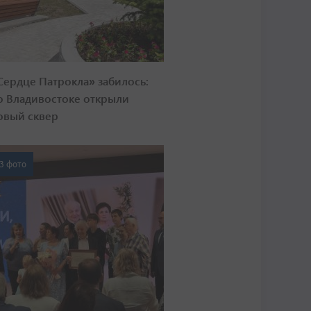
Сердце Патрокла» забилось:
о Владивостоке открыли
овый сквер
3 фото