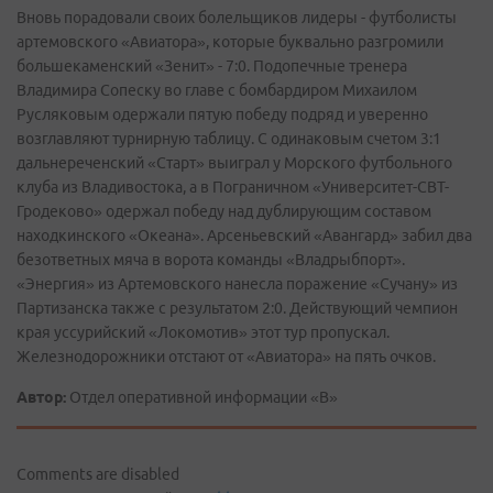
Вновь порадовали своих болельщиков лидеры - футболисты
артемовского «Авиатора», которые буквально разгромили
большекаменский «Зенит» - 7:0. Подопечные тренера
Владимира Сопеску во главе с бомбардиром Михаилом
Русляковым одержали пятую победу подряд и уверенно
возглавляют турнирную таблицу. С одинаковым счетом 3:1
дальнереченский «Старт» выиграл у Морского футбольного
клуба из Владивостока, а в Пограничном «Университет-СВТ-
Гродеково» одержал победу над дублирующим составом
находкинского «Океана». Арсеньевский «Авангард» забил два
безответных мяча в ворота команды «Владрыбпорт».
«Энергия» из Артемовского нанесла поражение «Сучану» из
Партизанска также с результатом 2:0. Действующий чемпион
края уссурийский «Локомотив» этот тур пропускал.
Железнодорожники отстают от «Авиатора» на пять очков.
Автор:
Отдел оперативной информации «В»
Comments are disabled