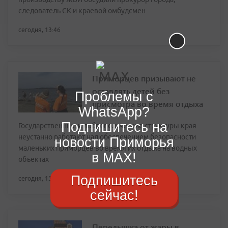
следователь СК и краевой омбудсмен
сегодня, 13:46
Приморцев призывают не
оставлять детей без
Проблемы с
присмотра во время отдыха
WhatsApp?
Подпишитесь на
Государственные и добровольческие структуры края
неустанно работают над обеспечением безопасности
новости Приморья
маленьких приморцев во время их отдыха на водных
в MAX!
объектах
Подпишитесь
сегодня, 13:28
сейчас!
Передышка от жары в