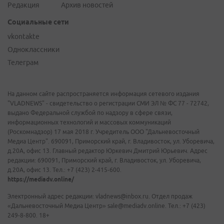
Редакция
Архив новостей
Социальные сети
vkontakte
Одноклассники
Телеграм
На данном сайте распространяется информация сетевого издания
"VLADNEWS" - свидетельство о регистрации СМИ ЭЛ № ФС 77 - 72742,
выдано Федеральной службой по надзору в сфере связи,
информационных технологий и массовых коммуникаций
(Роскомнадзор) 17 мая 2018 г. Учредитель ООО "Дальневосточный
Медиа Центр". 690091, Приморский край, г. Владивосток, ул. Уборевича,
д.20А, офис 13. Главный редактор Юркевич Дмитрий Юрьевич. Адрес
редакции: 690091, Приморский край, г. Владивосток, ул. Уборевича,
д.20А, офис 13. Тел.: +7 (423) 2-415-600.
https://mediadv.online/
Электронный адрес редакции: vladnews@inbox.ru. Отдел продаж
«Дальневосточный Медиа Центр» sale@mediadv.online. Тел.: +7 (423)
249-8-800. 18+