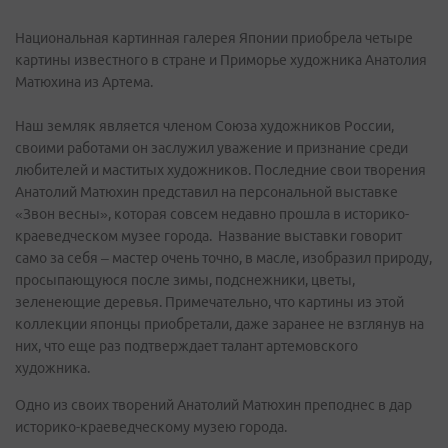
Национальная картинная галерея Японии приобрела четыре
картины известного в стране и Приморье художника Анатолия
Матюхина из Артема.
Наш земляк является членом Союза художников России,
своими работами он заслужил уважение и признание среди
любителей и маститых художников. Последние свои творения
Анатолий Матюхин представил на персональной выставке
«Звон весны», которая совсем недавно прошла в историко-
краеведческом музее города. Название выставки говорит
само за себя – мастер очень точно, в масле, изобразил природу,
просыпающуюся после зимы, подснежники, цветы,
зеленеющие деревья. Примечательно, что картины из этой
коллекции японцы приобретали, даже заранее не взглянув на
них, что еще раз подтверждает талант артемовского
художника.
Одно из своих творений Анатолий Матюхин преподнес в дар
историко-краеведческому музею города.