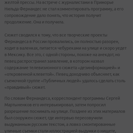
желтой прессы. На встрече с журналистами в Приморье
Нильда Фернандес не стал комментировать программу, а его
сопровождение дало понять, что история получит
продолжение. Она и получила.
Сюжет сводился к тому, что все творческие проекты
Фернандеса в России провалились, он полностью разорен,
ходит в валенках, питается чебуреками на улице и скоро уедет
в Мексику. Все это, с одной стороны, похоже на анекдот, но
певец распространил заявление, в котором назвал
содержание телевизионного сюжета «дезинформацией» и
«откровенной клеветой». Певец доходчиво объясняет, как
съемочной группе «Публичных людей» удалось сделать столь
«правдивый» сюжет.
По словам Фернандеса, корреспондент программы Сергей
Мартыненков его интервьюировал, затем попросил
разрешение поснимать на улице. Позднее из этих материалов
был сооружен сюжет, где интервью переозвучили
выдуманным русским текстом, а ловко смонтированные
уличные съемки стали иллюстрацией выдумки о нищете,