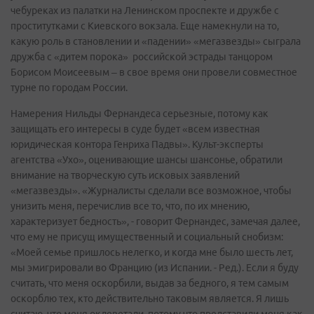
чебуреках из палатки на Ленинском проспекте и дружбе с
проститутками с Киевского вокзала. Еще намекнули на то,
какую роль в становлении и «падении» «мегазвезды» сыграла
дружба с «дитем порока» российской эстрады танцором
Борисом Моисеевым – в свое время они провели совместное
турне по городам России.
Намерения Нильды Фернандеса серьезные, потому как
защищать его интересы в суде будет «всем известная
юридическая контора Генриха Падвы». Культ-эксперты
агентства «Ухо», оценивающие шансы шансонье, обратили
внимание на творческую суть исковых заявлений
«мегазвезды». «Журналисты сделали все возможное, чтобы
унизить меня, перечислив все то, что, по их мнению,
характеризует бедность», - говорит Фернандес, замечая далее,
что ему не присущ имущественный и социальный снобизм:
«Моей семье пришлось нелегко, и когда мне было шесть лет,
мы эмигрировали во Францию (из Испании. - Ред.). Если я буду
считать, что меня оскорбили, выдав за бедного, я тем самым
оскорблю тех, кто действительно таковым является. Я лишь