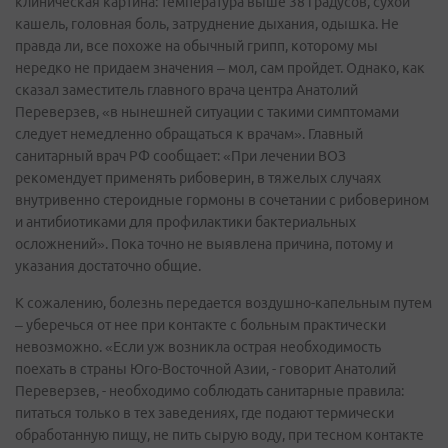
клиническая картина: температура выше 38 градусов, сухой
кашель, головная боль, затруднение дыхания, одышка. Не
правда ли, все похоже на обычный грипп, которому мы
нередко не придаем значения – мол, сам пройдет. Однако, как
сказал заместитель главного врача центра Анатолий
Переверзев, «в нынешней ситуации с такими симптомами
следует немедленно обращаться к врачам». Главный
санитарный врач РФ сообщает: «При лечении ВОЗ
рекомендует применять рибоверин, в тяжелых случаях
внутривенно стероидные гормоны в сочетании с рибоверином
и антибиотиками для профилактики бактериальных
осложнений». Пока точно не выявлена причина, потому и
указания достаточно общие.
К сожалению, болезнь передается воздушно-капельным путем
– уберечься от нее при контакте с больным практически
невозможно. «Если уж возникла острая необходимость
поехать в страны Юго-Восточной Азии, - говорит Анатолий
Переверзев, - необходимо соблюдать санитарные правила:
питаться только в тех заведениях, где подают термически
обработанную пищу, не пить сырую воду, при тесном контакте