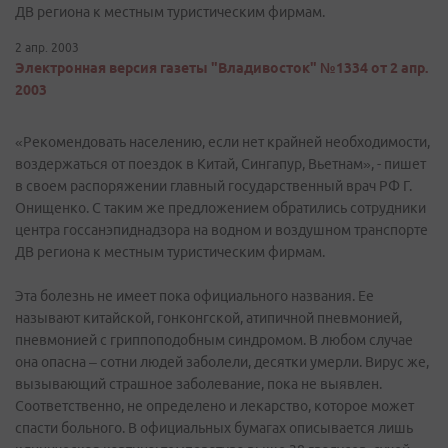
ДВ региона к местным туристическим фирмам.
2 апр. 2003
Электронная версия газеты "Владивосток" №1334 от 2 апр.
2003
«Рекомендовать населению, если нет крайней необходимости,
воздержаться от поездок в Китай, Сингапур, Вьетнам», - пишет
в своем распоряжении главный государственный врач РФ Г.
Онищенко. С таким же предложением обратились сотрудники
центра госсанэпиднадзора на водном и воздушном транспорте
ДВ региона к местным туристическим фирмам.
Эта болезнь не имеет пока официального названия. Ее
называют китайской, гонконгской, атипичной пневмонией,
пневмонией с гриппоподобным синдромом. В любом случае
она опасна – сотни людей заболели, десятки умерли. Вирус же,
вызывающий страшное заболевание, пока не выявлен.
Соответственно, не определено и лекарство, которое может
спасти больного. В официальных бумагах описывается лишь