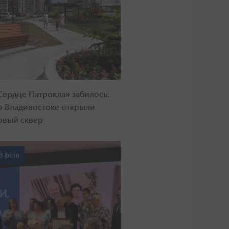
Сердце Патрокла» забилось:
о Владивостоке открыли
овый сквер
3 фото