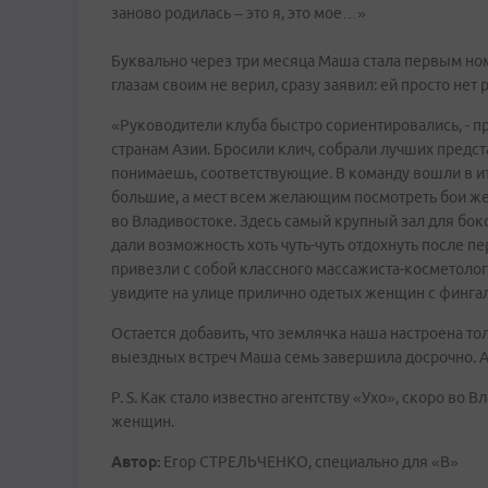
заново родилась – это я, это мое…»
Буквально через три месяца Маша стала первым номер
глазам своим не верил, сразу заявил: ей просто нет 
«Руководители клуба быстро сориентировались, - п
странам Азии. Бросили клич, собрали лучших предста
понимаешь, соответствующие. В команду вошли в ит
большие, а мест всем желающим посмотреть бои же
во Владивостоке. Здесь самый крупный зал для бокса
дали возможность хоть чуть-чуть отдохнуть после пе
привезли с собой классного массажиста-косметолога
увидите на улице прилично одетых женщин с фингал
Остается добавить, что землячка наша настроена то
выездных встреч Маша семь завершила досрочно. А
P. S. Как стало известно агентству «Ухо», скоро во
женщин.
Автор:
Егор СТРЕЛЬЧЕНКО, специально для «В»