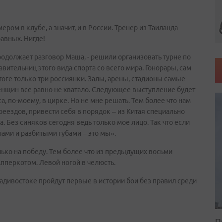
ом в клубе, а значит, и в России. Тренер из Таиланда
равных. Нигде!
родолжает разговор Маша, - решили организовать турне по
вительниц этого вида спорта со всего мира. Гонорары, сам
оге только три россиянки. Залы, арены, стадионы самые
нщин все равно не хватало. Следующее выступление будет
, по-моему, в цирке. Но не мне решать. Тем более что нам
реездов, привести себя в порядок – из Китая специально
. Без синяков сегодня ведь только мое лицо. Так что если
ами и разбитыми губами – это мы».
лько на победу. Тем более что из предыдущих восьми
пперкотом. Левой ногой в челюсть.
 Владивостоке пройдут первые в истории бои без правил среди
П