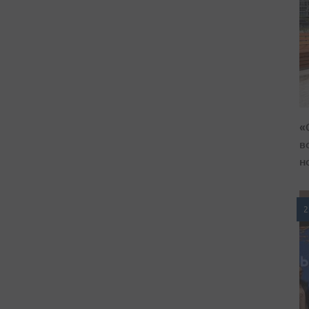
«
в
н
2