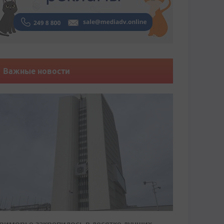
Важные новости
риморье закрепилось в десятке лучших