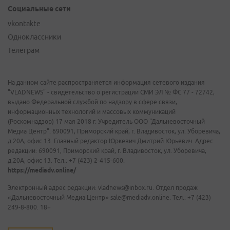
Социальные сети
vkontakte
Одноклассники
Телеграм
На данном сайте распространяется информация сетевого издания
"VLADNEWS" - свидетельство о регистрации СМИ ЭЛ № ФС 77 - 72742,
выдано Федеральной службой по надзору в сфере связи,
информационных технологий и массовых коммуникаций
(Роскомнадзор) 17 мая 2018 г. Учредитель ООО "Дальневосточный
Медиа Центр". 690091, Приморский край, г. Владивосток, ул. Уборевича,
д.20А, офис 13. Главный редактор Юркевич Дмитрий Юрьевич. Адрес
редакции: 690091, Приморский край, г. Владивосток, ул. Уборевича,
д.20А, офис 13. Тел.: +7 (423) 2-415-600.
https://mediadv.online/
Электронный адрес редакции: vladnews@inbox.ru. Отдел продаж
«Дальневосточный Медиа Центр» sale@mediadv.online. Тел.: +7 (423)
249-8-800. 18+