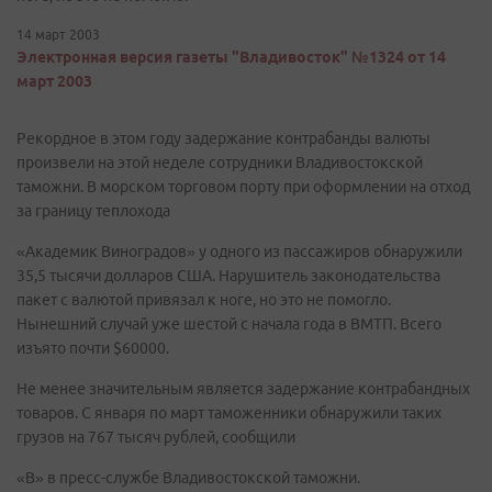
14 март 2003
Электронная версия газеты "Владивосток" №1324 от 14
март 2003
Рекордное в этом году задержание контрабанды валюты
произвели на этой неделе сотрудники Владивостокской
таможни. В морском торговом порту при оформлении на отход
за границу теплохода
«Академик Виноградов» у одного из пассажиров обнаружили
35,5 тысячи долларов США. Нарушитель законодательства
пакет с валютой привязал к ноге, но это не помогло.
Нынешний случай уже шестой с начала года в ВМТП. Всего
изъято почти $60000.
Не менее значительным является задержание контрабандных
товаров. С января по март таможенники обнаружили таких
грузов на 767 тысяч рублей, сообщили
«В» в пресс-службе Владивостокской таможни.