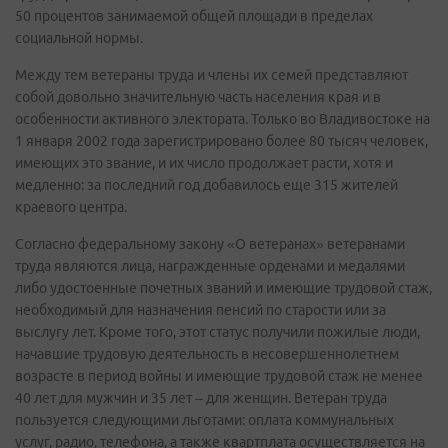
50 процентов занимаемой общей площади в пределах
социальной нормы.
Между тем ветераны труда и члены их семей представляют
собой довольно значительную часть населения края и в
особенности активного электората. Только во Владивостоке на
1 января 2002 года зарегистрировано более 80 тысяч человек,
имеющих это звание, и их число продолжает расти, хотя и
медленно: за последний год добавилось еще 315 жителей
краевого центра.
Согласно федеральному закону «О ветеранах» ветеранами
труда являются лица, награжденные орденами и медалями
либо удостоенные почетных званий и имеющие трудовой стаж,
необходимый для назначения пенсий по старости или за
выслугу лет. Кроме того, этот статус получили пожилые люди,
начавшие трудовую деятельность в несовершеннолетнем
возрасте в период войны и имеющие трудовой стаж не менее
40 лет для мужчин и 35 лет – для женщин. Ветеран труда
пользуется следующими льготами: оплата коммунальных
услуг, радио, телефона, а также квартплата осуществляется на