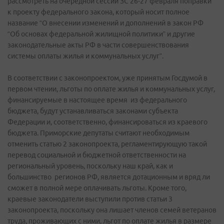
рассмотреть на очередной сессии ЗС 26-27 февраля поправки
к проекту федерального закона, который носит полное
название “О внесении изменений и дополнений в закон РФ
“Об основах федеральной жилищной политики” и другие
законодательные акты РФ в части совершенствования
системы оплаты жилья и коммунальных услуг”.
В соответствии с законопроектом, уже принятым Госдумой в
первом чтении, льготы по оплате жилья и коммунальных услуг,
финансируемые в настоящее время из федерального
бюджета, будут устанавливаться законами субъекта
Федерации и, соответственно, финансироваться из краевого
бюджета. Приморские депутаты считают необходимым
отменить статью 2 законопроекта, регламентирующую такой
перевод социальной и бюджетной ответственности на
региональный уровень, поскольку наш край, как и
большинство регионов РФ, является дотационным и вряд ли
сможет в полной мере оплачивать льготы. Кроме того,
краевые законодатели выступили против статьи 3
законопроекта, поскольку она лишает членов семей ветеранов
труда, проживающих с ними, льгот по оплате жилья в размере