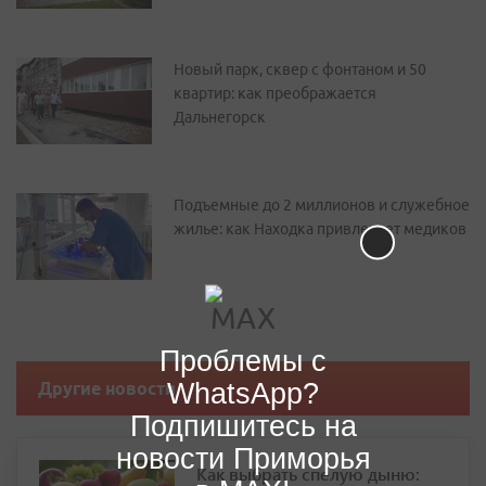
Новый парк, сквер с фонтаном и 50
квартир: как преображается
Дальнегорск
Подъемные до 2 миллионов и служебное
жилье: как Находка привлекает медиков
Проблемы с
WhatsApp?
Другие новости
Подпишитесь на
новости Приморья
Как выбрать спелую дыню: