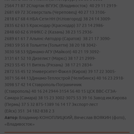
2564 71 87 2Спартак-ВГУЭС (Владивосток) 40 29 11 2919-
2681 69 72 3Северсталь (Череповец) 40 27 13 3106-
2818 67 68 4 НБА-Сети НН (Н.Новгород) 38 24 14 3009-
2835 62 63 5 Краснодар (Краснодар) 37 23 14 2986-
2848 60 62 6 УНИКС-2 (Казань) 38 23 15 2936-
2689 61 61 7 Альянс-Автодор (Саратов) 38 21 17 3090-
2983 59 55 8 Тольятти (Тольятти) 38 20 18 3042-
3030 58 53 9Динамо-АГУ (Майкоп) 40 21 19 3092-
3131 61 52 10 Дизелист (Маркс) 38 17 21 2999-
2923 55 45 11 Витязь (Рязань) 38 17 21 2834-
2872 55 45 12 Университет-Факел (Киров) 39 17 22 3005-
3071 56 44 13Динамо-Теплострой (Челябинск) 40 16 23 2918-
3098 57 42 14 Ставрополь-Пограничник
(Ставрополь) 40 16 24 2944-3154 56 40 15 ЦСК ВВС-СГЭА-
Самара (Самара) 38 15 23 3002-3075 53 39 16 Завод им.Кирова
(Пермь) 37 5 32 875-1389 16 14 17 Экспорт-лест
(Ейск) 351 34 182-838 2 3
Автор:
Владимир КОНОПЛИЦКИЙ, Вячеслав ВОЯКИН (фото),
«Владивосток»