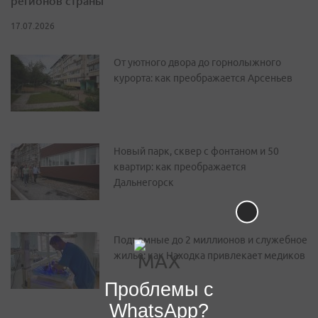
регионов страны
17.07.2026
От уютного двора до горнолыжного
курорта: как преображается Арсеньев
Новый парк, сквер с фонтаном и 50
квартир: как преображается
Дальнегорск
Подъемные до 2 миллионов и служебное
жилье: как Находка привлекает медиков
Проблемы с
WhatsApp?