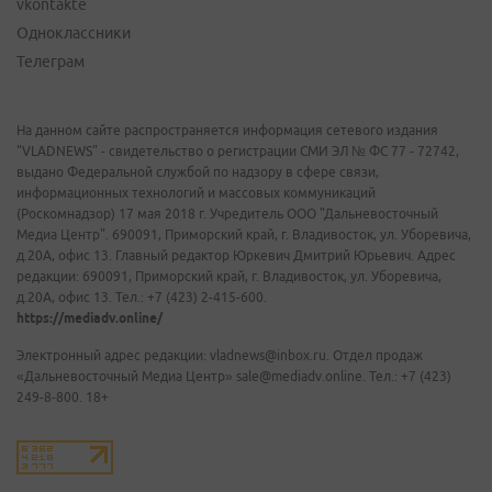
vkontakte
Одноклассники
Телеграм
На данном сайте распространяется информация сетевого издания
"VLADNEWS" - свидетельство о регистрации СМИ ЭЛ № ФС 77 - 72742,
выдано Федеральной службой по надзору в сфере связи,
информационных технологий и массовых коммуникаций
(Роскомнадзор) 17 мая 2018 г. Учредитель ООО "Дальневосточный
Медиа Центр". 690091, Приморский край, г. Владивосток, ул. Уборевича,
д.20А, офис 13. Главный редактор Юркевич Дмитрий Юрьевич. Адрес
редакции: 690091, Приморский край, г. Владивосток, ул. Уборевича,
д.20А, офис 13. Тел.: +7 (423) 2-415-600.
https://mediadv.online/
Электронный адрес редакции: vladnews@inbox.ru. Отдел продаж
«Дальневосточный Медиа Центр» sale@mediadv.online. Тел.: +7 (423)
249-8-800. 18+