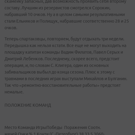
скамейку запасных, дав возможность проявить себя второму
составу. Лучшим из резервистов смотрелся Сорокин,
набравший 10 очков. Ну а в целом самыми результативными
стали Ельняков и Полищук, набравшие соответственно 28 и 25
очков.
Теперь спартаковцы, повторяем, будут отдыхать три недели.
Передышка как нельзя кстати. Все еще не могут выходить на
площадку капитан команды Вадим Филатов, Павел Серых и
Дмитрий Лебенков. Последнему, скорее всего, предстоит
операция, и, по словам С. Клигера, один из основных
забивальщиков выбыл до конца сезона. Плюс к этому с
травмами в последних играх выступали Михайлов и Булганин.
Так что «ремонтно-восстановительные работы» предстоят
немалые.
ПОЛОЖЕНИЕ КОМАНД
Место Команда ИгрыПобеды Поражения Соотн.
мячей Очки % 1 Конти (С.-Петербург) 38 33 5 3060-