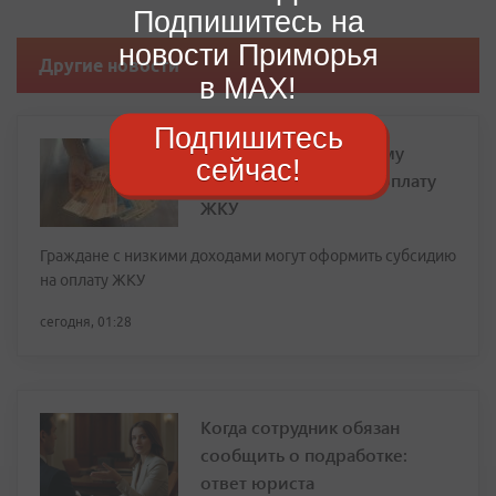
Подпишитесь на
новости Приморья
Другие новости
в MAX!
Подпишитесь
Депутат объяснил, кому
сейчас!
положены льготы на оплату
ЖКУ
Граждане с низкими доходами могут оформить субсидию
на оплату ЖКУ
сегодня, 01:28
Когда сотрудник обязан
сообщить о подработке:
ответ юриста