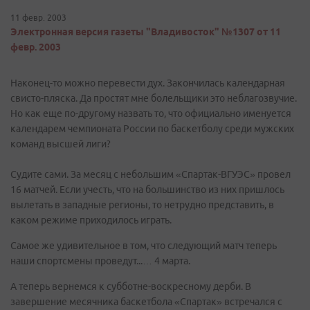
11 февр. 2003
Электронная версия газеты "Владивосток" №1307 от 11
февр. 2003
Наконец-то можно перевести дух. Закончилась календарная
свисто-пляска. Да простят мне болельщики это неблагозвучие.
Но как еще по-другому назвать то, что официально именуется
календарем чемпионата России по баскетболу среди мужских
команд высшей лиги?
Судите сами. За месяц с небольшим «Спартак-ВГУЭС» провел
16 матчей. Если учесть, что на большинство из них пришлось
вылетать в западные регионы, то нетрудно представить, в
каком режиме приходилось играть.
Самое же удивительное в том, что следующий матч теперь
наши спортсмены проведут...… 4 марта.
А теперь вернемся к субботне-воскресному дерби. В
завершение месячника баскетбола «Спартак» встречался с