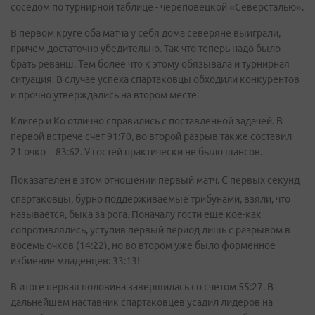
соседом по турнирной таблице - череповецкой «Северсталью».
В первом круге оба матча у себя дома северяне выиграли,
причем достаточно убедительно. Так что теперь надо было
брать реванш. Тем более что к этому обязывала и турнирная
ситуация. В случае успеха спартаковцы обходили конкурентов
и прочно утверждались на втором месте.
Клигер и Ко отлично справились с поставленной задачей. В
первой встрече счет 91:70, во второй разрыв также составил
21 очко – 83:62. У гостей практически не было шансов.
Показателен в этом отношении первый матч. С первых секунд
спартаковцы, бурно поддерживаемые трибунами, взяли, что
называется, быка за рога. Поначалу гости еще кое-как
сопротивлялись, уступив первый период лишь с разрывом в
восемь очков (14:22), но во втором уже было форменное
избиение младенцев: 33:13!
В итоге первая половина завершилась со счетом 55:27. В
дальнейшем наставник спартаковцев усадил лидеров на