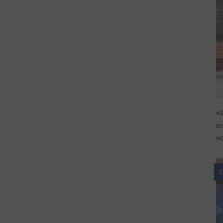
«
в
н
2