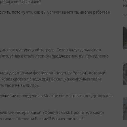
орового образа жизни?
и
ить, потому что, как вы успели заметить, иногда работаем
17
 что звезда турецкой эстрады Сезен Аксу сделала вам
 что, узнав о столь лестном предложении, вы немедленно
Были участниками фестиваля “Невесты России”, который
ла через своего менеджера несколько комплиментов и
то так и не вылилась.
редложение проведения в Москве совместных концертов уже в
абочками-ветеранками”. (Общий смех). Простите, а каким
стиваль “Невесты России”? В качестве кого?!