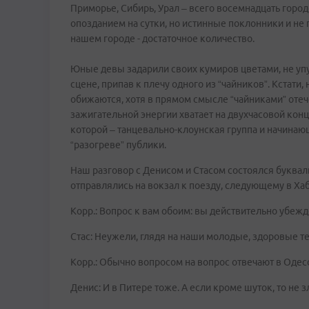
Приморье, Сибирь, Урал – всего восемнадцать город
опозданием на сутки, но истинные поклонники и не 
нашем городе - достаточное количество.
Юные девы задарили своих кумиров цветами, не упу
сцене, припав к плечу одного из “чайников”. Кстати
обижаются, хотя в прямом смысле “чайниками” отече
зажигательной энергии хватает на двухчасовой конц
которой – танцевально-клоунская группа и начинаю
“разогреве” публики.
Наш разговор с Денисом и Стасом состоялся букваль
отправлялись на вокзал к поезду, следующему в Хаб
Корр.: Вопрос к вам обоим: вы действительно убеж
Стас: Неужели, глядя на наши молодые, здоровые т
Корр.: Обычно вопросом на вопрос отвечают в Одесс
Денис: И в Питере тоже. А если кроме шуток, то не 