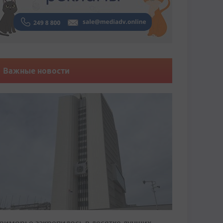
Важные новости
риморье закрепилось в десятке лучших