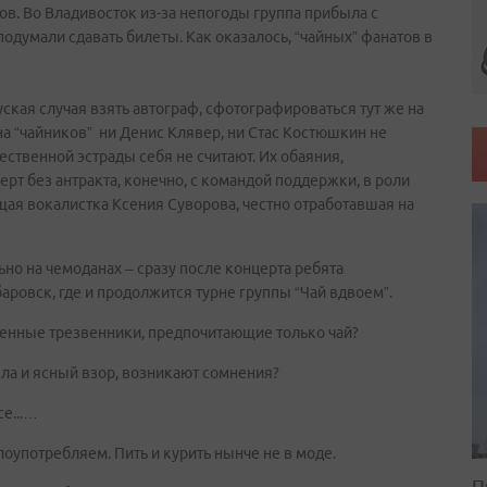
ов. Во Владивосток из-за непогоды группа прибыла с
подумали сдавать билеты. Как оказалось, “чайных” фанатов в
ская случая взять автограф, сфотографироваться тут же на
, на “чайников” ни Денис Клявер, ни Стас Костюшкин не
ственной эстрады себя не считают. Их обаяния,
ерт без антракта, конечно, с командой поддержки, в роли
щая вокалистка Ксения Суворова, честно отработавшая на
но на чемоданах – сразу после концерта ребята
аровск, где и продолжится турне группы “Чай вдвоем”.
денные трезвенники, предпочитающие только чай?
ела и ясный взор, возникают сомнения?
е...…
злоупотребляем. Пить и курить нынче не в моде.
П