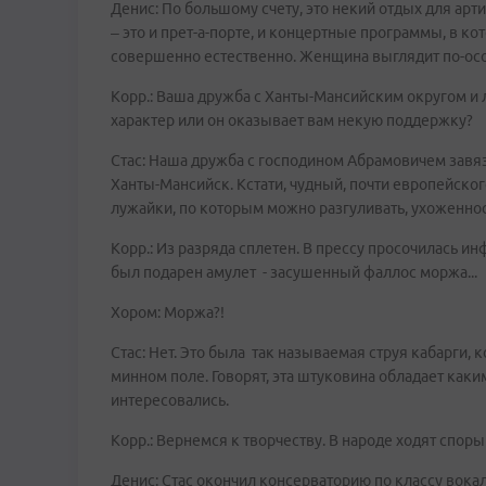
Денис: По большому счету, это некий отдых для арт
– это и прет-а-порте, и концертные программы, в к
совершенно естественно. Женщина выглядит по-ос
Корр.: Ваша дружба с Ханты-Мансийским округом и
характер или он оказывает вам некую поддержку?
Стас: Наша дружба с господином Абрамовичем завяза
Ханты-Мансийск. Кстати, чудный, почти европейско
лужайки, по которым можно разгуливать, ухоженност
Корр.: Из разряда сплетен. В прессу просочилась ин
был подарен амулет - засушенный фаллос моржа...
Хором: Моржа?!
Стас: Нет. Это была так называемая струя кабарги,
минном поле. Говорят, эта штуковина обладает как
интересовались.
Корр.: Вернемся к творчеству. В народе ходят спо
Денис: Стас окончил консерваторию по классу вокал