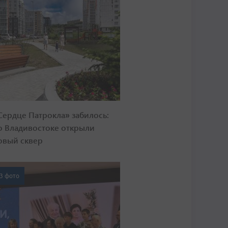
Сердце Патрокла» забилось:
о Владивостоке открыли
овый сквер
3 фото