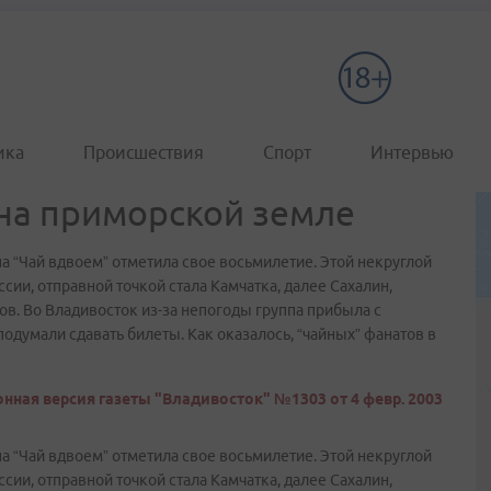
ика
Происшествия
Спорт
Интервью
на приморской земле
а “Чай вдвоем” отметила свое восьмилетие. Этой некруглой
ии, отправной точкой стала Камчатка, далее Сахалин,
ов. Во Владивосток из-за непогоды группа прибыла с
подумали сдавать билеты. Как оказалось, “чайных” фанатов в
нная версия газеты "Владивосток" №1303 от 4 февр. 2003
а “Чай вдвоем” отметила свое восьмилетие. Этой некруглой
ии, отправной точкой стала Камчатка, далее Сахалин,