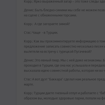
Корр.: Ярко выраженный загар – это тоже следы зд
Денис: Быть бледно-синими мы себе не можем позвол
на сцене с обнаженными торсами.
Корр.: А где загораете зимой?
Стас: Чаще - в Турции.
Корр.: Как вы прокомментируете информацию о том,
предложение записать совместно несколько песен и
вылетели на встречу с турецкой Пугачевой?
Денис: Это явный пиар. Мы с ней даже незнакомы. 
проходил в Турции, где она нас услышала и переда
высказала идею совместной работы, которая ни во ч
Стас: А вот дуэт “Баккара” сделал нам реальное п
марте.
Корр.: Турции даете гневный отлуп и работаете с “б
образом вы, молодые здоровые парни, попали на фе