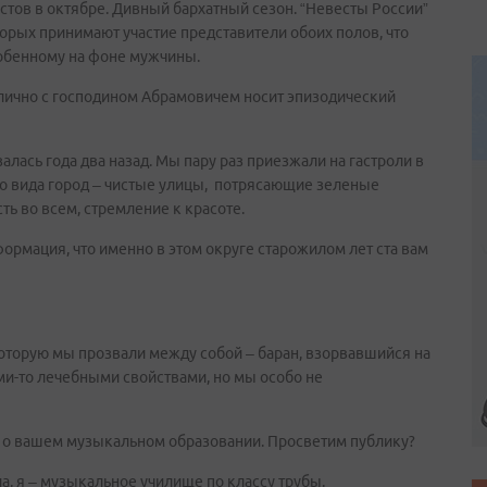
истов в октябре. Дивный бархатный сезон. “Невесты России”
оторых принимают участие представители обоих полов, что
обенному на фоне мужчины.
 лично с господином Абрамовичем носит эпизодический
лась года два назад. Мы пару раз приезжали на гастроли в
го вида город – чистые улицы, потрясающие зеленые
ь во всем, стремление к красоте.
формация, что именно в этом округе старожилом лет ста вам
 которую мы прозвали между собой – баран, взорвавшийся на
ими-то лечебными свойствами, но мы особо не
ры о вашем музыкальном образовании. Просветим публику?
а, я – музыкальное училище по классу трубы.