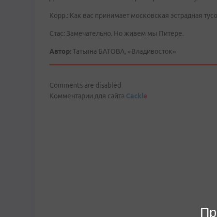
Корр.: Как вас принимает московская эстрадная тус
Стас: Замечательно. Но живем мы Питере.
Автор:
Татьяна БАТОВА, «Владивосток»
Comments are disabled
Комментарии для сайта
Cackl
e
Пр