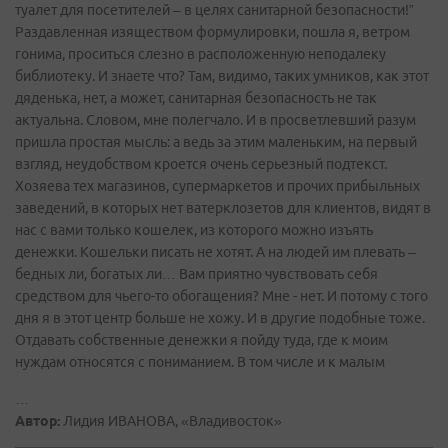
туалет для посетителей – в целях санитарной безопасности!”
Раздавленная изяществом формулировки, пошла я, ветром
гонима, проситься слезно в расположенную неподалеку
библиотеку. И знаете что? Там, видимо, таких умников, как этот
дяденька, нет, а может, санитарная безопасность не так
актуальна. Словом, мне полегчало. И в просветлевший разум
пришла простая мысль: а ведь за этим маленьким, на первый
взгляд, неудобством кроется очень серьезный подтекст.
Хозяева тех магазинов, супермаркетов и прочих прибыльных
заведений, в которых нет ватерклозетов для клиентов, видят в
нас с вами только кошелек, из которого можно изъять
денежки. Кошельки писать не хотят. А на людей им плевать –
бедных ли, богатых ли… Вам приятно чувствовать себя
средством для чьего-то обогащения? Мне - нет. И потому с того
дня я в этот центр больше не хожу. И в другие подобные тоже.
Отдавать собственные денежки я пойду туда, где к моим
нуждам относятся с пониманием. В том числе и к малым
…
Автор:
Лидия ИВАНОВА, «Владивосток»