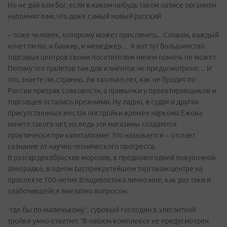
Но не дай вам бог, если в каком-нибудь таком оазисе организм
напомнит вам, что даже самый новый русский
– тоже человек, которому может приспичить... Словом, каждый
хочет пи-пи, и банкир, и менеджер… А вот тут большинство
торговых центров своим посетителям ничем помочь не может.
Потому что туалетов там для клиентов не предусмотрено… И
это, знаете ли, странно. Уж сколько лет, как не бродит по
России призрак совковости, а привычки у проектировщиков и
торговцев остались прежними. Ну ладно, в судах и других
присутственных местах постройки времен наркома Ежова
ничего такого нет, но ведь эти магазины создаются
практически при капитализме! Это называется – отстает
сознание от научно-технического прогресса.
В разгар декабрьских морозов, в предновогодней покупочной
лихорадке, в одном распрекрутейшем торговом центре на
проспекте 100-летия Владивостока лично мне, как раз таки и
озаботившейся внезапно вопросом
“где бы по-маленькому”, суровый господин в элегантной
тройке умно ответил: “В нашем комплексе не предусмотрен