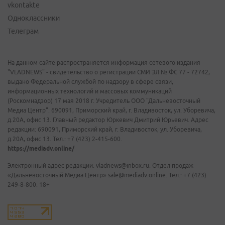
vkontakte
Одноклассники
Телеграм
На данном сайте распространяется информация сетевого издания
"VLADNEWS" - свидетельство о регистрации СМИ ЭЛ № ФС 77 - 72742,
выдано Федеральной службой по надзору в сфере связи,
информационных технологий и массовых коммуникаций
(Роскомнадзор) 17 мая 2018 г. Учредитель ООО "Дальневосточный
Медиа Центр". 690091, Приморский край, г. Владивосток, ул. Уборевича,
д.20А, офис 13. Главный редактор Юркевич Дмитрий Юрьевич. Адрес
редакции: 690091, Приморский край, г. Владивосток, ул. Уборевича,
д.20А, офис 13. Тел.: +7 (423) 2-415-600.
https://mediadv.online/
Электронный адрес редакции: vladnews@inbox.ru. Отдел продаж
«Дальневосточный Медиа Центр» sale@mediadv.online. Тел.: +7 (423)
249-8-800. 18+