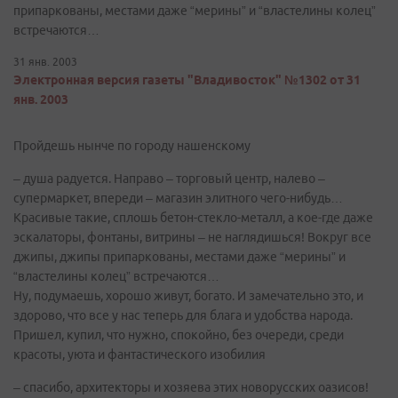
припаркованы, местами даже “мерины” и “властелины колец”
встречаются…
31 янв. 2003
Электронная версия газеты "Владивосток" №1302 от 31
янв. 2003
Пройдешь нынче по городу нашенскому
– душа радуется. Направо – торговый центр, налево –
супермаркет, впереди – магазин элитного чего-нибудь…
Красивые такие, сплошь бетон-стекло-металл, а кое-где даже
эскалаторы, фонтаны, витрины – не наглядишься! Вокруг все
джипы, джипы припаркованы, местами даже “мерины” и
“властелины колец” встречаются…
Ну, подумаешь, хорошо живут, богато. И замечательно это, и
здорово, что все у нас теперь для блага и удобства народа.
Пришел, купил, что нужно, спокойно, без очереди, среди
красоты, уюта и фантастического изобилия
– спасибо, архитекторы и хозяева этих новорусских оазисов!