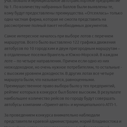
участвовало и муниципальное автотранспортное предприятие
№ 1. По количеству набранных баллов были выявлены те,
кому будут предоставлены преимущества. «Отсеялась» только
одна частная фирма, которая не смогла представить на
рассмотрение полный пакет необходимых документов.
Самое интересное началось при выборе лотов с перечнем
маршрутов. Всего было выставлено 122 графика движения
автобусов по 10 городским и двум пригородным маршрутам –
в отдаленные поселки Врангель и Южно-Морской. В каждом
лоте – по четыре направления. Причем если одно из них
низкодоходное, но очень нужное потребителям, то остальные -
с высоким уровнем доходности. В других лотах все четыре
маршрута были, что называется, равноценными.
Преимущественное право выбора было у тех предприятий,
рейтинг которых в конкурсе был более высоким. В результате
наибольшее количество рейсов по городу будут совершать
автобусы компании «Ориент-авто» и муниципального АТП-1.
За проведением конкурса внимательно наблюдали
представители краевой администрации, мэрий Владивостока и