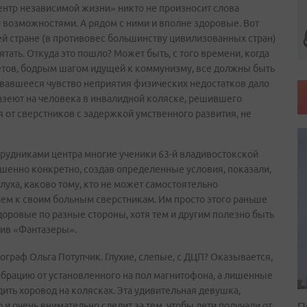
нтр независимой жизни» никто не произносит слова
 возможностями. А рядом с ними и вполне здоровые. Вот
ашей стране (в противовес большинству цивилизованных стран)
ать. Откуда это пошло? Может быть, с того времени, когда
ветов, бодрым шагом идущей к коммунизму, все должны быть
авшееся чувство неприятия физических недостатков дало
азеют на человека в инвалидной коляске, решившего
 от сверстников с задержкой умственного развития, не
трудниками центра многие ученики 63-й владивостокской
шенно конкретно, создав определенные условия, показали,
луха, каково тому, кто не может самостоятельно
ием к своим больным сверстникам. Им просто этого раньше
доровые по разные стороны, хотя тем и другим полезно быть
тив «Фантазеры».
еограф Ольга Потупчик. Глухие, слепые, с ДЦП? Оказывается,
брацию от установленного на пол магнитофона, а лишенные
ить хоровод на колясках. Эта удивительная девушка,
П
 и очень внимательно следит за тем, чтобы дети получали от