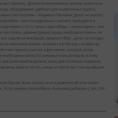
учают зарплату. Деньги по выигранным грантам тратятся на
хода, оборудование удобного для колясочника туалета,
т мама Оли Потупчик – Людмила Павловна. Денег не хватает
ьной обуви – вместо кадрильных сапожек приходится в
 выкручиваются. Есть только одна обида – «невыездные» они.
ае выступить, администрация города пообещала помочь. Но
все сидели на чемоданах, пришел отбой – денег на поездку
тра независимой жизни» не может и в Москву съездить на
ечтают принять участие в фестивале, который летом
ика необходимо найти 250 американских долларов. К кому
ал для репетиций выделили, ткань для костюмов подарили,
ределы края не на что, а ведь это могло бы стать ярчайшим
тре бурлит. Жаль только, не все родители об этом знают.
, 76 (остановка троллейбуса «Больница рыбаков»), тел. 339-