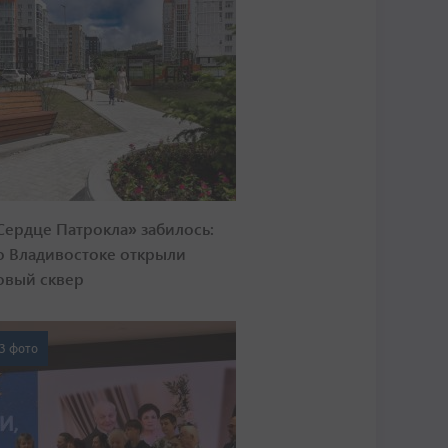
Сердце Патрокла» забилось:
о Владивостоке открыли
овый сквер
3 фото