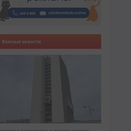
Важные новости
риморье закрепилось в десятке лучших