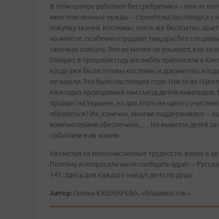
В этом центре работают бессребреники – они не пол
многочисленные нужды – строительство пандуса у в
покупку тканей. Костюмы, опять же бесплатно, шье
на многое, особенно страдают танцоры без специал
тапочках плясать. Тем не менее не унывают, как-то
Говорят, в прошлом году ансамбль пригласили в Кит
когда уже были готовы костюмы и документы, когда 
не нашли. Это было настоящее горе. Никто из «Цен
ежегодно проводимый там съезд детей-инвалидов. М
пройдет на Украине, но для этого на одного участн
обратиться? Их, конечно, многие поддерживают – з
компьютерами обеспечили...… Но вывезти детей за п
событием в их жизни.
Несмотря на многочисленные трудности, жизнь в цен
Поэтому и попросили меня сообщить адрес – Русская
141. Здесь для каждого найдут дело по душе.
Автор:
Галина КУШНАРЕВА, «Владивосток»