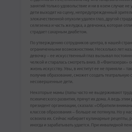
занятий только удовольствие и ни в коем случае не 
дети выходят на сцену, непредупрежденный зритель н
злокачественной опухоли удален глаз, другой страд
селезенка и часть желудка, а девчонка, которая от
страдает сахарным диабетом.
По утверждению сотрудников центра, в нашей стран
ограниченными возможностями. Несколько лет наз
девочку – ее искусственный глаз вызывал постоян
челкой и старалась смотреть вниз. В «Фантазерах» 
жизнь искусству. Увы, в институт ее не приняли – так
получив образование, сможет создать театральную 
несовершенные дети.
Некоторые мамы (папы часто не выдерживают трудно
психического развития, прячут их дома. А ведь эт
президент организации, сказала: «Обратили внимани
классов образования – больше не потянула. Но у н
освоила их. Сейчас набирает кулинарные рецепты, ра
иногда и зарабатывать удается. При инвалидной пен