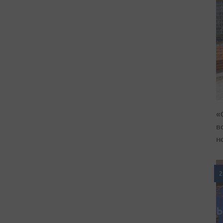
«
в
н
2