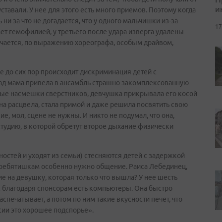
и
уставали. У нее для этого есть много приемов. Поэтому когда
и за что не догадается, что у одного мальчишки из-за
17
ает гемофилией, у третьего после удара изверга удалены
личается, по выражению хореографа, особым драйвом,
е до сих пор происходит дискриминация детей с
ад мама привела в ансамбль страшно закомплексованную
ные насмешки сверстников, девчушка прикрывала его косой
она расцвела, стала примой и даже решила посвятить свою
ие, мол, сцене не нужны. И никто не подумал, что она,
студию, в которой обретут второе дыхание физически
стей и уходят из семьи) стесняются детей с задержкой
им ребятишкам особенно нужно общение. Раиса Лебединец,
е на девушку, которая только что вышла? У нее шесть
ас благодаря спонсорам есть компьютеры. Она быстро
спечатывает, а потом по ним такие вкусности печет, что
сии это хорошее подспорье».