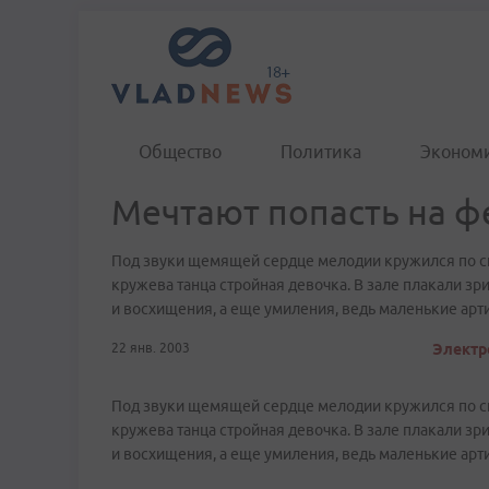
Общество
Политика
Эконом
Мечтают попасть на ф
Под звуки щемящей сердце мелодии кружился по сц
кружева танца стройная девочка. В зале плакали зри
и восхищения, а еще умиления, ведь маленькие арт
22 янв. 2003
Электр
Под звуки щемящей сердце мелодии кружился по сц
кружева танца стройная девочка. В зале плакали зри
и восхищения, а еще умиления, ведь маленькие арт