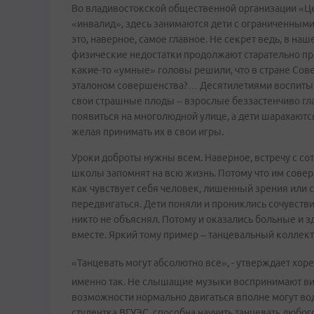
Во владивостокской общественной организации «Це
«инвалид», здесь занимаются дети с ограниченными
это, наверное, самое главное. Не секрет ведь, в н
физические недостатки продолжают старательно прят
какие-то «умные» головы решили, что в стране Со
эталоном совершенства?… Десятилетиями воспитыв
свои страшные плоды – взрослые беззастенчиво гл
появиться на многолюдной улице, а дети шарахаются
желая принимать их в свои игры.
Уроки доброты нужны всем. Наверное, встречу с со
школы запомнят на всю жизнь. Потому что им совер
как чувствует себя человек, лишенный зрения или с
передвигаться. Дети поняли и прониклись сочувств
никто не объяснял. Потому и оказались больные и з
вместе. Яркий тому пример – танцевальный коллек
«Танцевать могут абсолютно все», - утверждает хор
именно так. Не слышащие музыки воспринимают ви
возможности нормально двигаться вполне могут вод
студентка ВГУЭС, способна научить танцевать любого