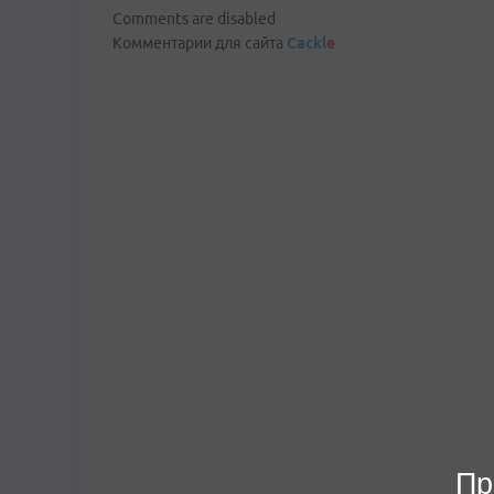
Comments are disabled
Комментарии для сайта
Cackl
e
Пр