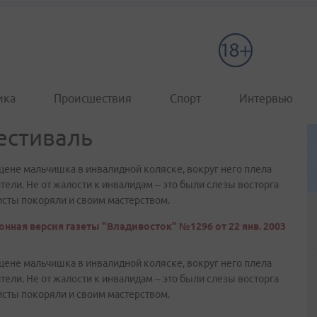
ика
Происшествия
Спорт
Интервью
естиваль
ене мальчишка в инвалидной коляске, вокруг него плела
тели. Не от жалости к инвалидам – это были слезы восторга
исты покоряли и своим мастерством.
онная версия газеты "Владивосток" №1296 от 22 янв. 2003
ене мальчишка в инвалидной коляске, вокруг него плела
тели. Не от жалости к инвалидам – это были слезы восторга
исты покоряли и своим мастерством.